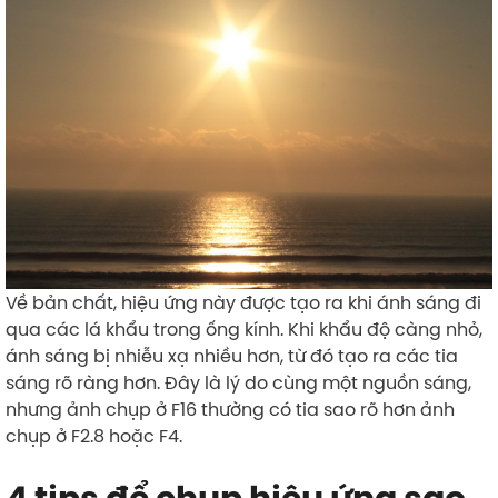
Về bản chất, hiệu ứng này được tạo ra khi ánh sáng đi
qua các lá khẩu trong ống kính. Khi khẩu độ càng nhỏ,
ánh sáng bị nhiễu xạ nhiều hơn, từ đó tạo ra các tia
sáng rõ ràng hơn. Đây là lý do cùng một nguồn sáng,
nhưng ảnh chụp ở F16 thường có tia sao rõ hơn ảnh
chụp ở F2.8 hoặc F4.