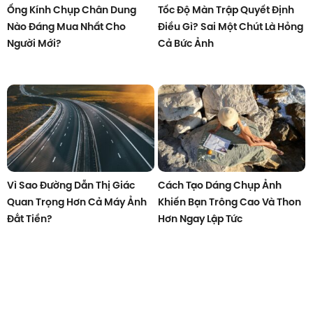
Ống Kính Chụp Chân Dung
Tốc Độ Màn Trập Quyết Định
Nào Đáng Mua Nhất Cho
Điều Gì? Sai Một Chút Là Hỏng
Người Mới?
Cả Bức Ảnh
Vì Sao Đường Dẫn Thị Giác
Cách Tạo Dáng Chụp Ảnh
Quan Trọng Hơn Cả Máy Ảnh
Khiến Bạn Trông Cao Và Thon
Đắt Tiền?
Hơn Ngay Lập Tức