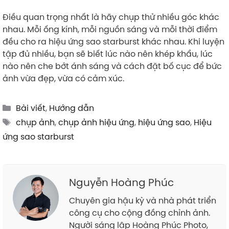
Điều quan trọng nhất là hãy chụp thử nhiều góc khác
nhau. Mỗi ống kính, mỗi nguồn sáng và mỗi thời điểm
đều cho ra hiệu ứng sao starburst khác nhau. Khi luyện
tập đủ nhiều, bạn sẽ biết lúc nào nên khép khẩu, lúc
nào nên che bớt ánh sáng và cách đặt bố cục để bức
ảnh vừa đẹp, vừa có cảm xúc.
Categories
Bài viết
,
Hướng dẫn
Tags
chụp ảnh
,
chụp ảnh hiệu ứng
,
hiệu ứng sao
,
Hiệu
ứng sao starburst
Nguyễn Hoàng Phúc
Chuyên gia hậu kỳ và nhà phát triển
công cụ cho cộng đồng chỉnh ảnh.
Người sáng lập Hoàng Phúc Photo,