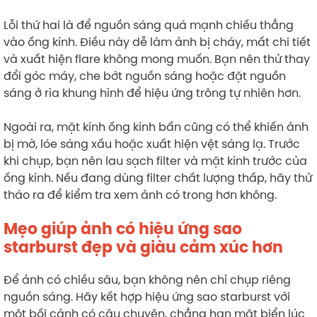
Lỗi thứ hai là để nguồn sáng quá mạnh chiếu thẳng
vào ống kính. Điều này dễ làm ảnh bị cháy, mất chi tiết
và xuất hiện flare không mong muốn. Bạn nên thử thay
đổi góc máy, che bớt nguồn sáng hoặc đặt nguồn
sáng ở rìa khung hình để hiệu ứng trông tự nhiên hơn.
Ngoài ra, mặt kính ống kính bẩn cũng có thể khiến ảnh
bị mờ, lóe sáng xấu hoặc xuất hiện vệt sáng lạ. Trước
khi chụp, bạn nên lau sạch filter và mặt kính trước của
ống kính. Nếu đang dùng filter chất lượng thấp, hãy thử
tháo ra để kiểm tra xem ảnh có trong hơn không.
Mẹo giúp ảnh có hiệu ứng sao
starburst đẹp và giàu cảm xúc hơn
Để ảnh có chiều sâu, bạn không nên chỉ chụp riêng
nguồn sáng. Hãy kết hợp hiệu ứng sao starburst với
một bối cảnh có câu chuyện, chẳng hạn mặt biển lúc