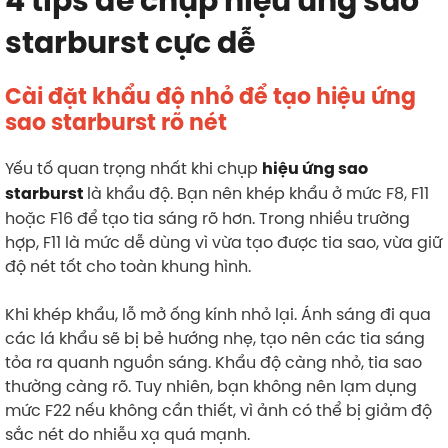
4 tips để chụp hiệu ứng sao
starburst cực dễ
Cài đặt khẩu độ nhỏ để tạo hiệu ứng
sao starburst rõ nét
Yếu tố quan trọng nhất khi chụp
hiệu ứng sao
là khẩu độ. Bạn nên khép khẩu ở mức F8, F11
starburst
hoặc F16 để tạo tia sáng rõ hơn. Trong nhiều trường
hợp, F11 là mức dễ dùng vì vừa tạo được tia sao, vừa giữ
độ nét tốt cho toàn khung hình.
Khi khép khẩu, lỗ mở ống kính nhỏ lại. Ánh sáng đi qua
các lá khẩu sẽ bị bẻ hướng nhẹ, tạo nên các tia sáng
tỏa ra quanh nguồn sáng. Khẩu độ càng nhỏ, tia sao
thường càng rõ. Tuy nhiên, bạn không nên lạm dụng
mức F22 nếu không cần thiết, vì ảnh có thể bị giảm độ
sắc nét do nhiễu xạ quá mạnh.