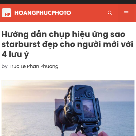
Skip
to
Me
content
Hướng dẫn chụp hiệu ứng sao
starburst đẹp cho người mới với
4 lưu ý
by
Truc Le Phan Phuong