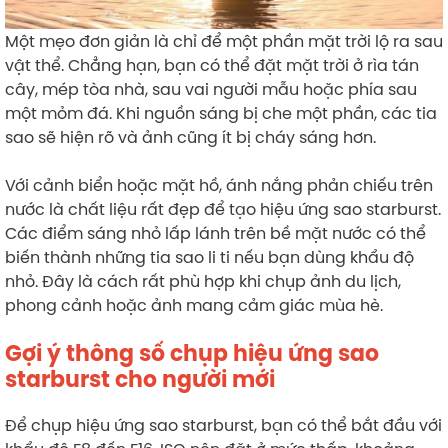
Một mẹo đơn giản là chỉ để một phần mặt trời lộ ra sau
vật thể. Chẳng hạn, bạn có thể đặt mặt trời ở rìa tán
cây, mép tòa nhà, sau vai người mẫu hoặc phía sau
một mỏm đá. Khi nguồn sáng bị che một phần, các tia
sao sẽ hiện rõ và ảnh cũng ít bị cháy sáng hơn.
Với cảnh biển hoặc mặt hồ, ánh nắng phản chiếu trên
nước là chất liệu rất đẹp để tạo hiệu ứng sao starburst.
Các điểm sáng nhỏ lấp lánh trên bề mặt nước có thể
biến thành những tia sao li ti nếu bạn dùng khẩu độ
nhỏ. Đây là cách rất phù hợp khi chụp ảnh du lịch,
phong cảnh hoặc ảnh mang cảm giác mùa hè.
Gợi ý thông số chụp hiệu ứng sao
starburst cho người mới
Để chụp hiệu ứng sao starburst, bạn có thể bắt đầu với