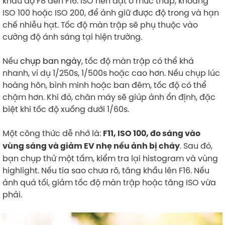
khẩu độ F8 đến F16. ISO nên đặt ở mức thấp, khoảng
ISO 100 hoặc ISO 200, để ảnh giữ được độ trong và hạn
chế nhiễu hạt. Tốc độ màn trập sẽ phụ thuộc vào
cường độ ánh sáng tại hiện trường.
Nếu
chụp ban ngày
, tốc độ màn trập có thể khá
nhanh, ví dụ 1/250s, 1/500s hoặc cao hơn. Nếu chụp lúc
hoàng hôn, bình minh hoặc ban đêm, tốc độ có thể
chậm hơn. Khi đó, chân máy sẽ giúp ảnh ổn định, đặc
biệt khi tốc độ xuống dưới 1/60s.
Một công thức dễ nhớ là:
F11, ISO 100, đo sáng vào
. Sau đó,
vùng sáng và giảm EV nhẹ nếu ảnh bị cháy
bạn chụp thử một tấm, kiểm tra lại histogram và vùng
highlight. Nếu tia sao chưa rõ, tăng khẩu lên F16. Nếu
ảnh quá tối, giảm tốc độ màn trập hoặc tăng ISO vừa
phải.