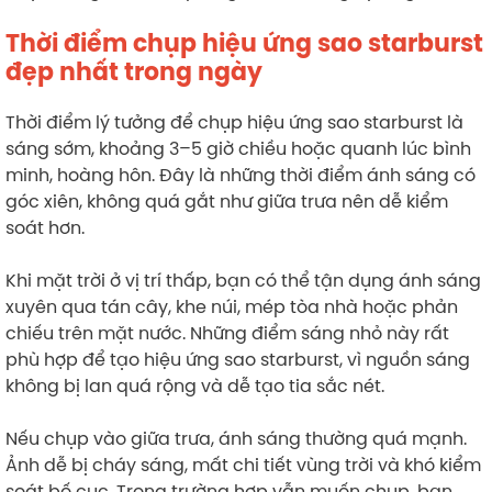
Thời điểm chụp hiệu ứng sao starburst
đẹp nhất trong ngày
Thời điểm lý tưởng để chụp hiệu ứng sao starburst là
sáng sớm, khoảng 3–5 giờ chiều hoặc quanh lúc bình
minh, hoàng hôn. Đây là những thời điểm ánh sáng có
góc xiên, không quá gắt như giữa trưa nên dễ kiểm
soát hơn.
Khi mặt trời ở vị trí thấp, bạn có thể tận dụng ánh sáng
xuyên qua tán cây, khe núi, mép tòa nhà hoặc phản
chiếu trên mặt nước. Những điểm sáng nhỏ này rất
phù hợp để tạo hiệu ứng sao starburst, vì nguồn sáng
không bị lan quá rộng và dễ tạo tia sắc nét.
Nếu chụp vào giữa trưa, ánh sáng thường quá mạnh.
Ảnh dễ bị cháy sáng, mất chi tiết vùng trời và khó kiểm
soát bố cục. Trong trường hợp vẫn muốn chụp, bạn