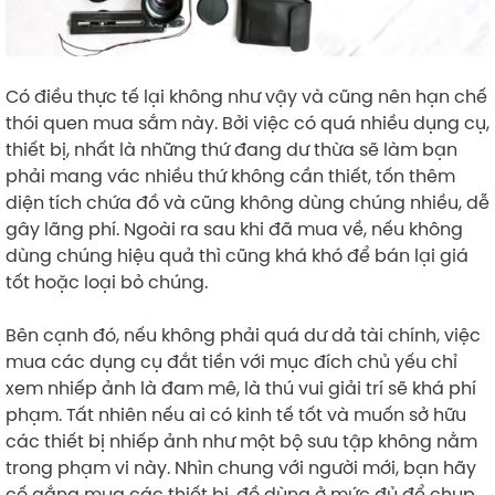
Có điều thực tế lại không như vậy và cũng nên hạn chế
thói quen mua sắm này. Bởi việc có quá nhiều dụng cụ,
thiết bị, nhất là những thứ đang dư thừa sẽ làm bạn
phải mang vác nhiều thứ không cần thiết, tốn thêm
diện tích chứa đồ và cũng không dùng chúng nhiều, dễ
gây lãng phí. Ngoài ra sau khi đã mua về, nếu không
dùng chúng hiệu quả thì cũng khá khó để bán lại giá
tốt hoặc loại bỏ chúng.
Bên cạnh đó, nếu không phải quá dư dả tài chính, việc
mua các dụng cụ đắt tiền với mục đích chủ yếu chỉ
xem nhiếp ảnh là đam mê, là thú vui giải trí sẽ khá phí
phạm. Tất nhiên nếu ai có kinh tế tốt và muốn sở hữu
các thiết bị nhiếp ảnh như một bộ sưu tập không nằm
trong phạm vi này. Nhìn chung với người mới, bạn hãy
cố gắng mua các thiết bị, đồ dùng ở mức đủ để chụp