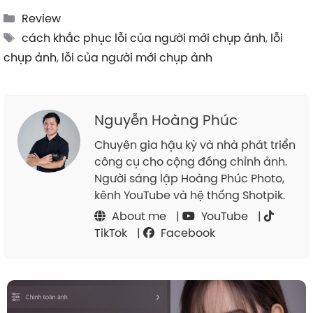
Categories
Review
Tags
cách khắc phục lỗi của người mới chụp ảnh
,
lỗi
chụp ảnh
,
lỗi của người mới chụp ảnh
Nguyễn Hoàng Phúc
Chuyên gia hậu kỳ và nhà phát triển
công cụ cho cộng đồng chỉnh ảnh.
Người sáng lập Hoàng Phúc Photo,
kênh YouTube và hệ thống Shotpik.
About me
|
YouTube
|
TikTok
|
Facebook