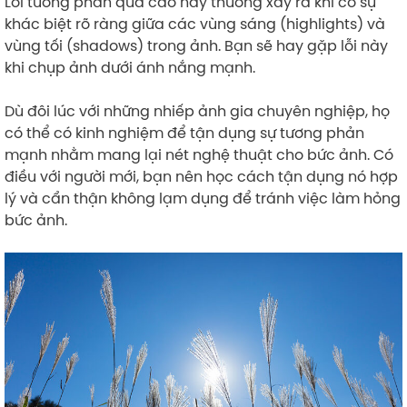
Lỗi tương phản quá cao này thường xảy ra khi có sự
khác biệt rõ ràng giữa các vùng sáng (highlights) và
vùng tối (shadows) trong ảnh. Bạn sẽ hay gặp lỗi này
khi chụp ảnh dưới ánh nắng mạnh.
Dù đôi lúc với những nhiếp ảnh gia chuyên nghiệp, họ
có thể có kinh nghiệm để tận dụng sự tương phản
mạnh nhằm mang lại nét nghệ thuật cho bức ảnh. Có
điều với người mới, bạn nên học cách tận dụng nó hợp
lý và cẩn thận không lạm dụng để tránh việc làm hỏng
bức ảnh.