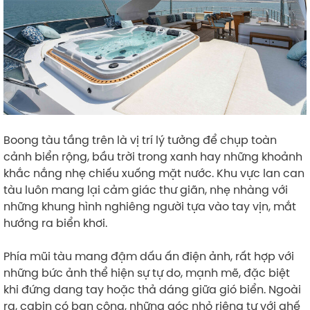
Boong tàu tầng trên là vị trí lý tưởng để chụp toàn
cảnh biển rộng, bầu trời trong xanh hay những khoảnh
khắc nắng nhẹ chiếu xuống mặt nước. Khu vực lan can
tàu luôn mang lại cảm giác thư giãn, nhẹ nhàng với
những khung hình nghiêng người tựa vào tay vịn, mắt
hướng ra biển khơi.
Phía mũi tàu mang đậm dấu ấn điện ảnh, rất hợp với
những bức ảnh thể hiện sự tự do, mạnh mẽ, đặc biệt
khi đứng dang tay hoặc thả dáng giữa gió biển. Ngoài
ra, cabin có ban công, những góc nhỏ riêng tư với ghế