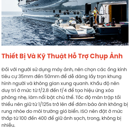
Thiết Bị Và Kỹ Thuật Hỗ Trợ Chụp Ảnh
Đối với người sử dụng máy ảnh, nên chọn các ống kính
tiêu cự 35mm đến 50mm để dễ dàng lấy trọn khung
hình người và không gian xung quanh. Khẩu độ nên
duy trì ở mức từ f/2.8 đến f/4 để tạo hiệu ứng xóa
phông nhẹ, làm nổi bật chủ thể. Tốc độ màn trập tối
thiểu nên giữ từ 1/125s trở lên để đảm bảo ảnh không bị
rung nhòe do môi trường gió biển. ISO nên đặt ở mức
thấp từ 100 đến 400 để giữ ảnh sạch, trong, không bị
nhiễu.