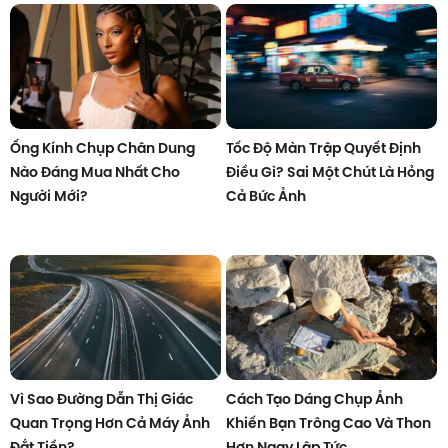
Ống Kính Chụp Chân Dung
Tốc Độ Màn Trập Quyết Định
Nào Đáng Mua Nhất Cho
Điều Gì? Sai Một Chút Là Hỏng
Người Mới?
Cả Bức Ảnh
Vì Sao Đường Dẫn Thị Giác
Cách Tạo Dáng Chụp Ảnh
Quan Trọng Hơn Cả Máy Ảnh
Khiến Bạn Trông Cao Và Thon
Đắt Tiền?
Hơn Ngay Lập Tức