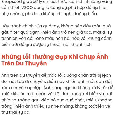
Snapseed giúp xử lý chi tiết thừa, cân chỉnh sáng vùng
cần thiết. VSCO cũng là công cụ phù hợp để áp filter
nhẹ nhàng, phù hợp không khí nghỉ dưỡng biển.
Hãy tránh chỉnh sửa quá tay, không nên đẩy màu quá
gắt, filter quá đậm khiến ảnh trở nên giả tạo, mất đi sự
tự nhiên vốn có. Tone màu nên hài hòa với khung cảnh
biển trời để giữ được sự thoải mái, thanh lịch.
Những Lỗi Thường Gặp Khi Chụp Ảnh
Trên Du Thuyền
Ảnh trên du thuyền dễ mắc lỗi đường chân trời bị lệch
do mặt tàu di chuyển, điều này khiến ảnh mất cân đối,
kém chuyên nghiệp. Ánh sáng ngược không xử lý tốt dễ
khiến khuôn mặt nhân vật tối đen trong khi biển và trời
phía sau sáng gắt. Việc bố cục quá chật, thiếu khoảng
trống khiến ảnh thiếu sự nhẹ nhàng, không toát lên vẻ
thư thái, tự do.