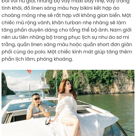
Đối với nữ giới, những bộ váy maxi bay nhẹ, váy trắng
tinh khôi, đồ linen sáng màu hay bikini kết hợp áo
choàng mỏng nhẹ sẽ rất hợp với không gian biển. Một
chiếc mũ rộng vành, khăn turban nhẹ nhàng sẽ làm
tăng phần duyên dáng cho tổng thể bộ ảnh. Nam giới
nên ưu tiên những bộ trang phục lịch sự như áo sơ mi
trắng, quần linen sáng màu hoặc quần short đơn giản
phối cùng áo polo. Một chiếc kính mát giúp tăng thêm
phần lịch lãm, phóng khoáng.