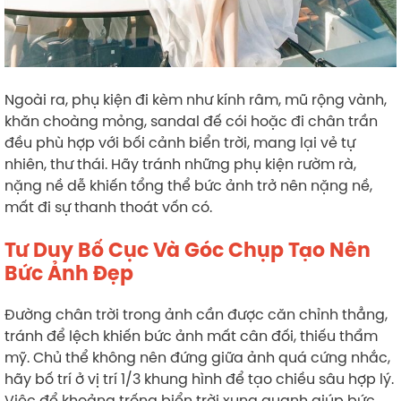
Ngoài ra, phụ kiện đi kèm như kính râm, mũ rộng vành,
khăn choàng mỏng, sandal đế cói hoặc đi chân trần
đều phù hợp với bối cảnh biển trời, mang lại vẻ tự
nhiên, thư thái. Hãy tránh những phụ kiện rườm rà,
nặng nề dễ khiến tổng thể bức ảnh trở nên nặng nề,
mất đi sự thanh thoát vốn có.
Tư Duy Bố Cục Và Góc Chụp Tạo Nên
Bức Ảnh Đẹp
Đường chân trời trong ảnh cần được căn chỉnh thẳng,
tránh để lệch khiến bức ảnh mất cân đối, thiếu thẩm
mỹ. Chủ thể không nên đứng giữa ảnh quá cứng nhắc,
hãy bố trí ở vị trí 1/3 khung hình để tạo chiều sâu hợp lý.
Việc để khoảng trống biển trời xung quanh giúp bức