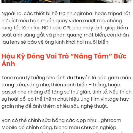
Ngoài ra, các thiết bị hỗ trợ như gimbal hoặc tripod rất
hữu ích nếu bạn muốn quay video mượt mà, chống
rung tốt. Kính lọc ND hoặc CPL cho máy ảnh giúp kiểm
soát ánh sáng gắt và phản quang mặt biển, còn khăn
lau lens sẽ bảo vệ ống kính khỏi hơi muối biển.
Hậu Kỳ Đóng Vai Trò “Nâng Tầm” Bức
Ảnh
Tone màu lý tưởng cho ảnh
du thuyền
là các gam màu
trong trẻo, sáng nhẹ, thiên xanh biển – trắng, hoặc
pastel nhẹ nhàng để tăng sự thư giãn, tinh tế. Nếu thích
sự hoài cổ, có thể thêm chút hiệu ứng film vintage hay
grain nhẹ để ảnh thêm chiều sâu nghệ thuật.
Bạn có thể chỉnh sửa bằng các app như Lightroom
Mobile để chỉnh sáng, blend màu chuyên nghiệp.