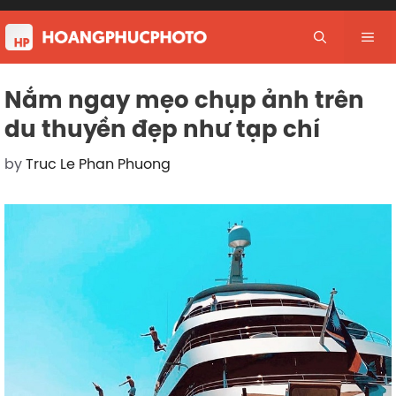
Skip
to
Me
content
Nắm ngay mẹo chụp ảnh trên
du thuyền đẹp như tạp chí
by
Truc Le Phan Phuong