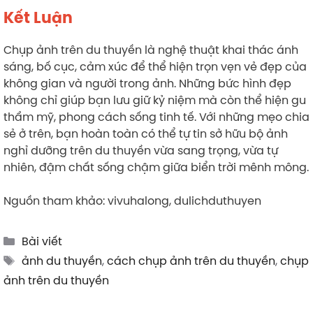
Kết Luận
Chụp ảnh trên du thuyền là nghệ thuật khai thác ánh
sáng, bố cục, cảm xúc để thể hiện trọn vẹn vẻ đẹp của
không gian và người trong ảnh. Những bức hình đẹp
không chỉ giúp bạn lưu giữ kỷ niệm mà còn thể hiện gu
thẩm mỹ, phong cách sống tinh tế. Với những mẹo chia
sẻ ở trên, bạn hoàn toàn có thể tự tin sở hữu bộ ảnh
nghỉ dưỡng trên du thuyền vừa sang trọng, vừa tự
nhiên, đậm chất sống chậm giữa biển trời mênh mông.
Nguồn tham khảo: vivuhalong, dulichduthuyen
Categories
Bài viết
Tags
ảnh du thuyền
,
cách chụp ảnh trên du thuyền
,
chụp
ảnh trên du thuyền