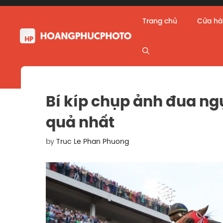
Skip
to
Trang chủ
Cửa h
content
Bí kíp chụp ảnh đua ng
quả nhất
by
Truc Le Phan Phuong