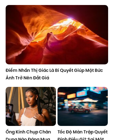
Điểm Nhấn Thị Giác Là Bí Quyết Giúp Một Bức
Ảnh Trở Nên Đắt Giá
Ống Kính Chụp Chân
Tốc Độ Màn Trập Quyết
Dung Nào Đáng Mua
Định Điều Gì? Sai Một