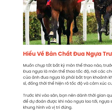
Hiểu Về Bản Chất Đua Ngựa Trư
Muốn chụp tốt bất kỳ môn thể thao nào, trướ
Đua ngựa là môn thể thao tốc độ, nơi các ch
của ảnh đua ngựa là phải bắt trọn khoảnh k
sĩ, đồng thời thể hiện rõ tốc độ và cảm xúc c
Trước khi vào sân, bạn nên dành thời gian qua
để dự đoán được khi nào ngựa lao tới, ngựa s
khung hình và vị trí đứng.