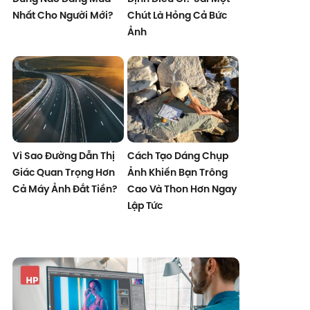
Nhất Cho Người Mới?
Chút Là Hỏng Cả Bức
Ảnh
Vì Sao Đường Dẫn Thị
Cách Tạo Dáng Chụp
Giác Quan Trọng Hơn
Ảnh Khiến Bạn Trông
Cả Máy Ảnh Đắt Tiền?
Cao Và Thon Hơn Ngay
Lập Tức