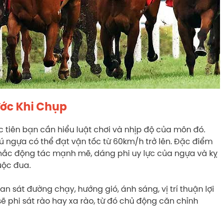
ớc Khi Chụp
c tiên bạn cần hiểu luật chơi và nhịp độ của môn đó.
ú ngựa có thể đạt vận tốc từ 60km/h trở lên. Đặc điểm
hắc động tác mạnh mẽ, dáng phi uy lực của ngựa và kỵ
uộc đua.
n sát đường chạy, hướng gió, ánh sáng, vị trí thuận lợi
ẽ phi sát rào hay xa rào, từ đó chủ động căn chỉnh