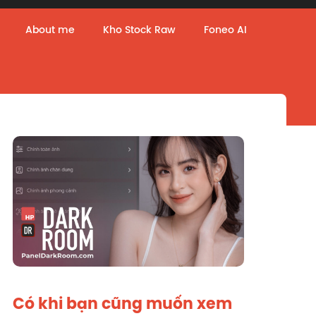
About me
Kho Stock Raw
Foneo AI
Có khi bạn cũng muốn xem