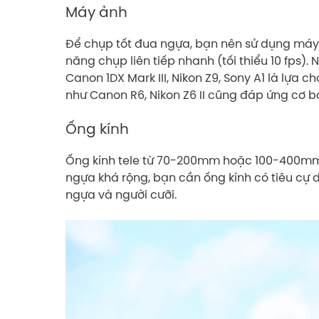
Máy ảnh
Để chụp tốt đua ngựa, bạn nên sử dụng máy ả
năng chụp liên tiếp nhanh (tối thiểu 10 fps
Canon 1DX Mark III, Nikon Z9, Sony A1 là lựa 
như Canon R6, Nikon Z6 II cũng đáp ứng cơ b
Ống kính
Ống kính tele từ 70-200mm hoặc 100-400mm 
ngựa khá rộng, bạn cần ống kính có tiêu cự d
ngựa và người cưỡi.