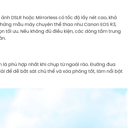
nh DSLR hoặc Mirrorless có tốc độ lấy nét cao, khả
). Những mẫu máy chuyên thể thao như Canon EOS R3,
chọn tối ưu. Nếu không đủ điều kiện, các dòng tầm trung
ản.
là phù hợp nhất khi chụp từ ngoài rào. Đường đua
ài để dễ bắt sát chủ thể và xóa phông tốt, làm nổi bật