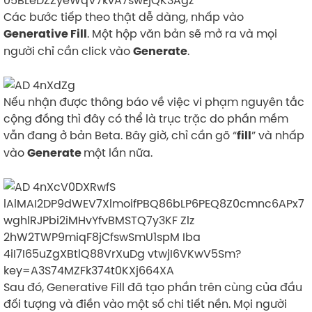
Các bước tiếp theo thật dễ dàng, nhấp vào
. Một hộp văn bản sẽ mở ra và mọi
Generative Fill
người chỉ cần click vào
.
Generate
Nếu nhận được thông báo về việc vi phạm nguyên tắc
cộng đồng thì đây có thể là trục trặc do phần mềm
vẫn đang ở bản Beta. Bây giờ, chỉ cần gõ “
” và nhấp
fill
vào
một lần nữa.
Generate
Sau đó, Generative Fill đã tạo phần trên cùng của đầu
đối tượng và điền vào một số chi tiết nền. Mọi người