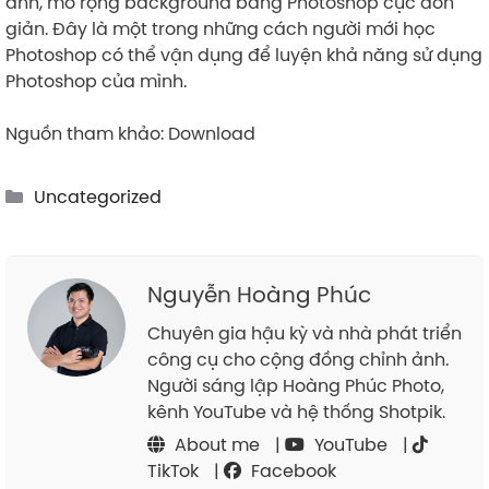
ảnh, mở rộng background bằng Photoshop cực đơn
giản. Đây là một trong những cách người mới học
Photoshop có thể vận dụng để luyện khả năng sử dụng
Photoshop của mình.
Nguồn tham khảo: Download
Categories
Uncategorized
Nguyễn Hoàng Phúc
Chuyên gia hậu kỳ và nhà phát triển
công cụ cho cộng đồng chỉnh ảnh.
Người sáng lập Hoàng Phúc Photo,
kênh YouTube và hệ thống Shotpik.
About me
|
YouTube
|
TikTok
|
Facebook