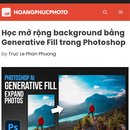
Skip
to
Me
content
Học mở rộng background bằng
Generative Fill trong Photoshop
by
Truc Le Phan Phuong