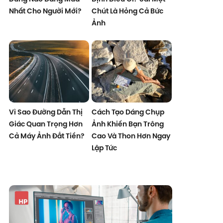
Nhất Cho Người Mới?
Chút Là Hỏng Cả Bức
Ảnh
Vì Sao Đường Dẫn Thị
Cách Tạo Dáng Chụp
Giác Quan Trọng Hơn
Ảnh Khiến Bạn Trông
Cả Máy Ảnh Đắt Tiền?
Cao Và Thon Hơn Ngay
Lập Tức