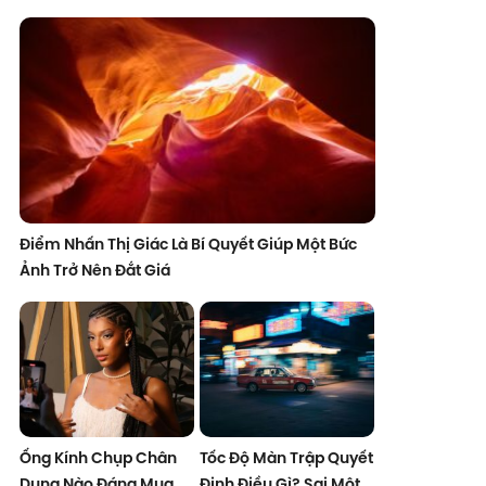
Điểm Nhấn Thị Giác Là Bí Quyết Giúp Một Bức
Ảnh Trở Nên Đắt Giá
Ống Kính Chụp Chân
Tốc Độ Màn Trập Quyết
Dung Nào Đáng Mua
Định Điều Gì? Sai Một