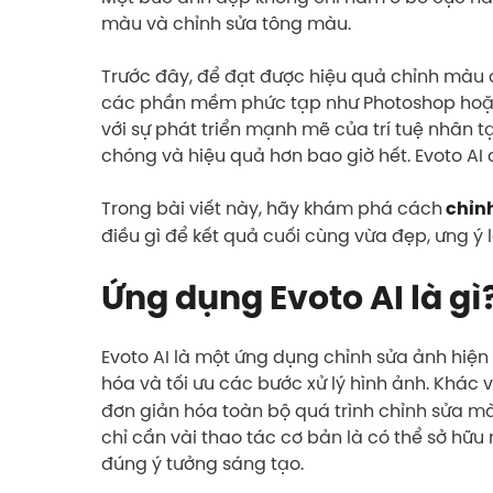
màu và chỉnh sửa tông màu.
Trước đây, để đạt được hiệu quả chỉnh màu 
các phần mềm phức tạp như Photoshop hoặc Li
với sự phát triển mạnh mẽ của trí tuệ nhân t
chóng và hiệu quả hơn bao giờ hết. Evoto AI
Trong bài viết này, hãy khám phá cách
chỉnh
điều gì để kết quả cuối cùng vừa đẹp, ưng ý lạ
Ứng dụng Evoto AI là gì
Evoto AI là một ứng dụng chỉnh sửa ảnh hiện
hóa và tối ưu các bước xử lý hình ảnh. Khác
đơn giản hóa toàn bộ quá trình chỉnh sửa 
chỉ cần vài thao tác cơ bản là có thể sở hữ
đúng ý tưởng sáng tạo.