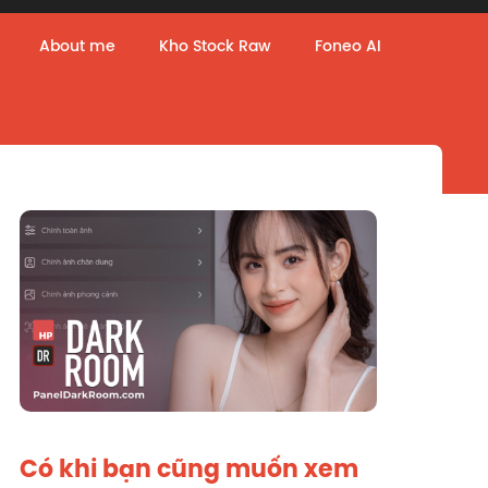
About me
Kho Stock Raw
Foneo AI
Có khi bạn cũng muốn xem