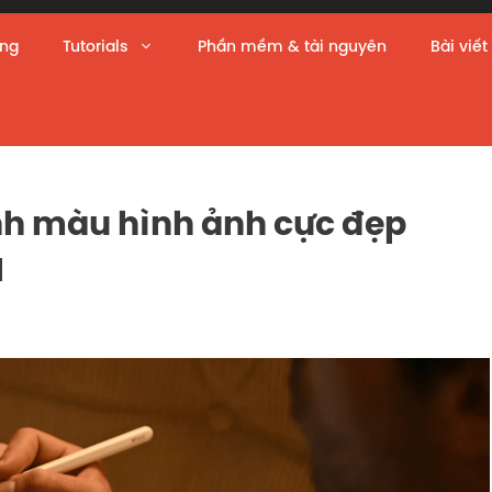
àng
Tutorials
Phần mềm & tài nguyên
Bài viết
nh màu hình ảnh cực đẹp
I