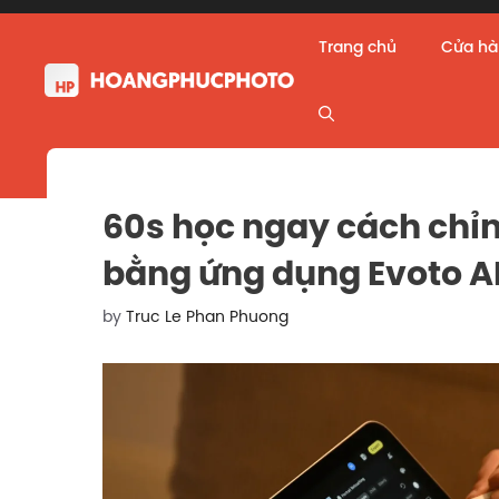
Skip
to
Trang chủ
Cửa h
content
60s học ngay cách chỉ
bằng ứng dụng Evoto A
by
Truc Le Phan Phuong