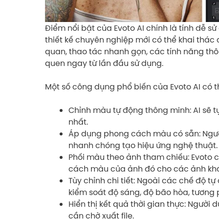
Điểm nổi bật của Evoto AI chính là tính dễ s
thiết kế chuyên nghiệp mới có thể khai thác
quan, thao tác nhanh gọn, các tính năng thô
quen ngay từ lần đầu sử dụng.
Một số công dụng phổ biến của Evoto AI có t
Chỉnh màu tự động thông minh: AI sẽ 
nhất.
Áp dụng phong cách màu có sẵn: Ngườ
nhanh chóng tạo hiệu ứng nghệ thuật.
Phối màu theo ảnh tham chiếu: Evoto
cách màu của ảnh đó cho các ảnh kh
Tùy chỉnh chi tiết: Ngoài các chế độ t
kiểm soát độ sáng, độ bão hòa, tương 
Hiển thị kết quả thời gian thực: Người
cần chờ xuất file.