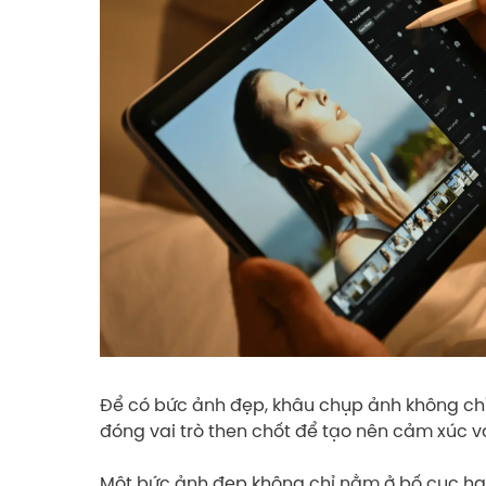
Để có bức ảnh đẹp, khâu chụp ảnh không chỉ
đóng vai trò then chốt để tạo nên cảm xúc v
Một bức ảnh đẹp không chỉ nằm ở bố cục ha