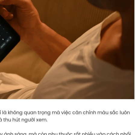
 là không quan trọng mà việc cân chỉnh màu sắc luôn
à thu hút người xem.
y ánh sáng, mà còn phụ thuộc rất nhiều vào cách phối