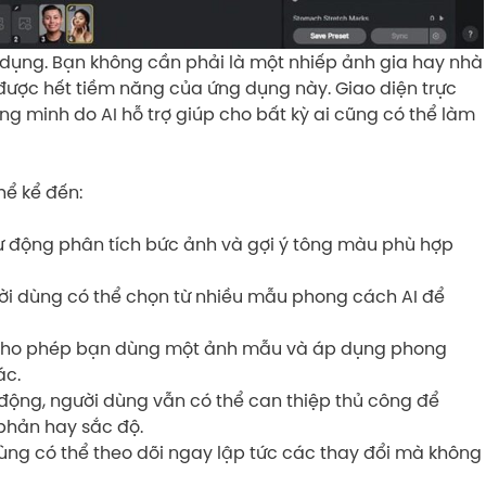
ử dụng. Bạn không cần phải là một nhiếp ảnh gia hay nhà
 được hết tiềm năng của ứng dụng này. Giao diện trực
ng minh do AI hỗ trợ giúp cho bất kỳ ai cũng có thể làm
hể kể đến:
tự động phân tích bức ảnh và gợi ý tông màu phù hợp
i dùng có thể chọn từ nhiều mẫu phong cách AI để
 cho phép bạn dùng một ảnh mẫu và áp dụng phong
ác.
ự động, người dùng vẫn có thể can thiệp thủ công để
phản hay sắc độ.
 dùng có thể theo dõi ngay lập tức các thay đổi mà không