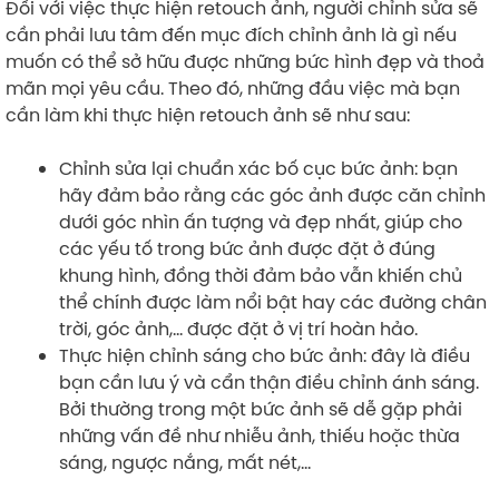
Đối với việc thực hiện retouch ảnh, người chỉnh sửa sẽ
cần phải lưu tâm đến mục đích chỉnh ảnh là gì nếu
muốn có thể sở hữu được những bức hình đẹp và thoả
mãn mọi yêu cầu. Theo đó, những đầu việc mà bạn
cần làm khi thực hiện retouch ảnh sẽ như sau:
Chỉnh sửa lại chuẩn xác bố cục bức ảnh: bạn
hãy đảm bảo rằng các góc ảnh được căn chỉnh
dưới góc nhìn ấn tượng và đẹp nhất, giúp cho
các yếu tố trong bức ảnh được đặt ở đúng
khung hình, đồng thời đảm bảo vẫn khiến chủ
thể chính được làm nổi bật hay các đường chân
trời, góc ảnh,… được đặt ở vị trí hoàn hảo.
Thực hiện chỉnh sáng cho bức ảnh: đây là điều
bạn cần lưu ý và cẩn thận điều chỉnh ánh sáng.
Bởi thường trong một bức ảnh sẽ dễ gặp phải
những vấn đề như nhiễu ảnh, thiếu hoặc thừa
sáng, ngược nắng, mất nét,…