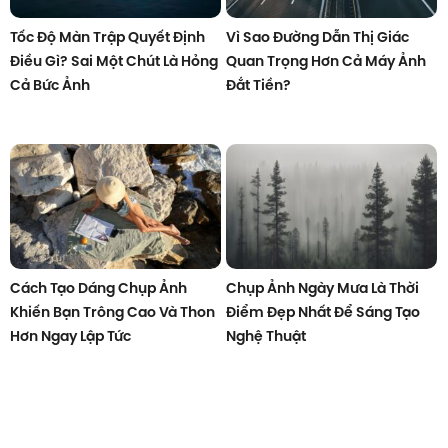
Tốc Độ Màn Trập Quyết Định
Vì Sao Đường Dẫn Thị Giác
Điều Gì? Sai Một Chút Là Hỏng
Quan Trọng Hơn Cả Máy Ảnh
Cả Bức Ảnh
Đắt Tiền?
Cách Tạo Dáng Chụp Ảnh
Chụp Ảnh Ngày Mưa Là Thời
Khiến Bạn Trông Cao Và Thon
Điểm Đẹp Nhất Để Sáng Tạo
Hơn Ngay Lập Tức
Nghệ Thuật