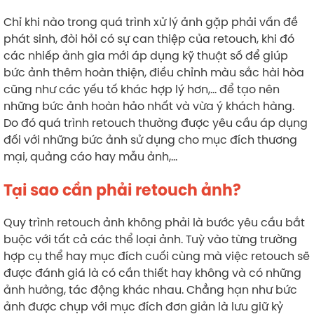
Chỉ khi nào trong quá trình xử lý ảnh gặp phải vấn đề
phát sinh, đòi hỏi có sự can thiệp của retouch, khi đó
các nhiếp ảnh gia mới áp dụng kỹ thuật số để giúp
bức ảnh thêm hoàn thiện, điều chỉnh màu sắc hài hòa
cũng như các yếu tố khác hợp lý hơn,… để tạo nên
những bức ảnh hoàn hảo nhất và vừa ý khách hàng.
Do đó quá trình retouch thường được yêu cầu áp dụng
đối với những bức ảnh sử dụng cho mục đích thương
mại, quảng cáo hay mẫu ảnh,…
Tại sao cần phải retouch ảnh?
Quy trình retouch ảnh không phải là bước yêu cầu bắt
buộc với tất cả các thể loại ảnh. Tuỳ vào từng trường
hợp cụ thể hay mục đích cuối cùng mà việc retouch sẽ
được đánh giá là có cần thiết hay không và có những
ảnh hưởng, tác động khác nhau. Chẳng hạn như bức
ảnh được chụp với mục đích đơn giản là lưu giữ kỷ