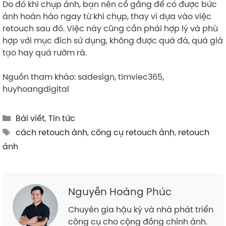
Do đó khi chụp ảnh, bạn nên cố gắng để có được bức
ảnh hoàn hảo ngay từ khi chụp, thay vì dựa vào việc
retouch sau đó. Việc này cũng cần phải hợp lý và phù
hợp với mục đích sử dụng, không được quá đà, quá giả
tạo hay quá rườm rà.
Nguồn tham khảo: sadesign, timviec365,
huyhoangdigital
Categories
Bài viết
,
Tin tức
Tags
cách retouch ảnh
,
công cụ retouch ảnh
,
retouch
ảnh
Nguyễn Hoàng Phúc
Chuyên gia hậu kỳ và nhà phát triển
công cụ cho cộng đồng chỉnh ảnh.