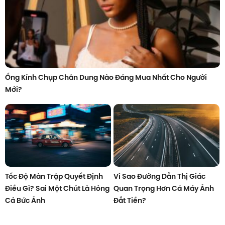
Ống Kính Chụp Chân Dung Nào Đáng Mua Nhất Cho Người
Mới?
Tốc Độ Màn Trập Quyết Định
Vì Sao Đường Dẫn Thị Giác
Điều Gì? Sai Một Chút Là Hỏng
Quan Trọng Hơn Cả Máy Ảnh
Cả Bức Ảnh
Đắt Tiền?