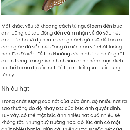
Mặt khác, yếu tố khoảng cách từ người xem đến bức
ảnh cũng có tác động đến cảm nhận về độ sắc nét
ảnh của họ. Ví dụ như khoảng cách gần sẽ dễ tạo ra
cảm giác độ sắc nét đang ở mức cao và chất lượng
hơn. Do đó vấn đề tạo khoảng cách phù hợp cũng rất
quan trọng trong việc chỉnh sửa ảnh nhằm mục đích
có thể tối ưu độ sắc nét để tạo ra kết quả cuối cùng
ưng ý.
Nhiễu hạt
Trong chất lượng sắc nét của bức ảnh, độ nhiễu hạt ra
sao thường do độ nhạy ISO của bức ảnh quyết định.
Tuy vậy, có thể một bức ảnh nhiễu hạt quá nhiều sẽ
không tốt. Nhưng tuỳ trường hợp, đôi lúc ảnh có một
chút nhiễu hạt lại giúp cải thiện được sự sắc nét của