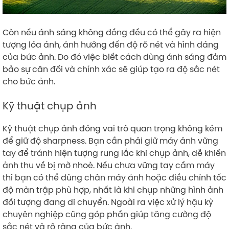
Còn nếu ánh sáng không đồng đều có thể gây ra hiện
tượng lóa ánh, ảnh hưởng đến độ rõ nét và hình dáng
của bức ảnh. Do đó việc biết cách dùng ánh sáng đảm
bảo sự cân đối và chính xác sẽ giúp tạo ra độ sắc nét
cho bức ảnh.
Kỹ thuật chụp ảnh
Kỹ thuật chụp ảnh đóng vai trò quan trọng không kém
để giữ độ sharpness. Bạn cần phải giữ máy ảnh vững
tay để tránh hiện tượng rung lắc khi chụp ảnh, dễ khiến
ảnh thu về bị mờ nhoè. Nếu chưa vững tay cầm máy
thì bạn có thể dùng chân máy ảnh hoặc điều chỉnh tốc
độ màn trập phù hợp, nhất là khi chụp những hình ảnh
đối tượng đang di chuyển. Ngoài ra việc xử lý hậu kỳ
chuyên nghiệp cũng góp phần giúp tăng cường độ
sắc nét và rõ ràng của bức ảnh.