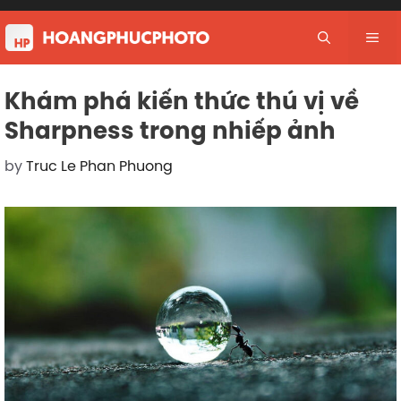
Skip
to
Me
content
Khám phá kiến thức thú vị về
Sharpness trong nhiếp ảnh
by
Truc Le Phan Phuong