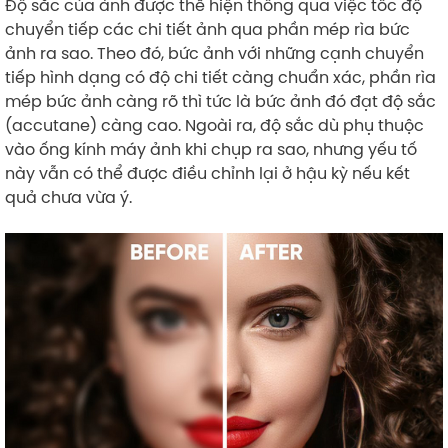
Độ sắc của ảnh được thể hiện thông qua việc tốc độ
chuyển tiếp các chi tiết ảnh qua phần mép rìa bức
ảnh ra sao. Theo đó, bức ảnh với những cạnh chuyển
tiếp hình dạng có độ chi tiết càng chuẩn xác, phần rìa
mép bức ảnh càng rõ thì tức là bức ảnh đó đạt độ sắc
(accutane) càng cao. Ngoài ra, độ sắc dù phụ thuộc
vào ống kính máy ảnh khi chụp ra sao, nhưng yếu tố
này vẫn có thể được điều chỉnh lại ở hậu kỳ nếu kết
quả chưa vừa ý.