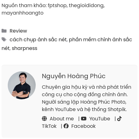
Nguồn tham khảo: fptshop, thegioididong,
mayanhhoangto
Categories
Review
Tags
cách chụp ảnh sắc nét
,
phần mềm chỉnh ảnh sắc
nét
,
sharpness
Nguyễn Hoàng Phúc
Chuyên gia hậu kỳ và nhà phát triển
công cụ cho cộng đồng chỉnh ảnh.
Người sáng lập Hoàng Phúc Photo,
kênh YouTube và hệ thống Shotpik.
About me
|
YouTube
|
TikTok
|
Facebook