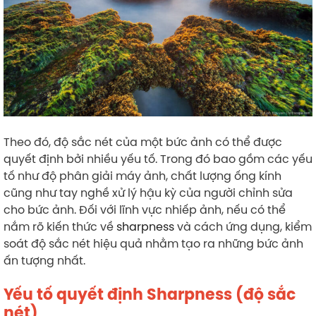
Theo đó, độ sắc nét của một bức ảnh có thể được
quyết định bởi nhiều yếu tố. Trong đó bao gồm các yếu
tố như độ phân giải máy ảnh, chất lượng ống kính
cũng như tay nghề xử lý hậu kỳ của người chỉnh sửa
cho bức ảnh. Đối với lĩnh vực nhiếp ảnh, nếu có thể
nắm rõ kiến thức về
sharpness
và cách ứng dụng, kiểm
soát độ sắc nét hiệu quả nhằm tạo ra những bức ảnh
ấn tượng nhất.
Yếu tố quyết định Sharpness (độ sắc
nét)