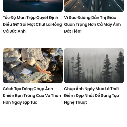
Tốc Độ Màn Trập Quyết Định
Vì Sao Đường Dẫn Thị Giác
Điều Gì? Sai Một Chút Là Hỏng
Quan Trọng Hơn Cả Máy Ảnh
Cả Bức Ảnh
Đắt Tiền?
Cách Tạo Dáng Chụp Ảnh
Chụp Ảnh Ngày Mưa Là Thời
Khiến Bạn Trông Cao Và Thon
Điểm Đẹp Nhất Để Sáng Tạo
Hơn Ngay Lập Tức
Nghệ Thuật