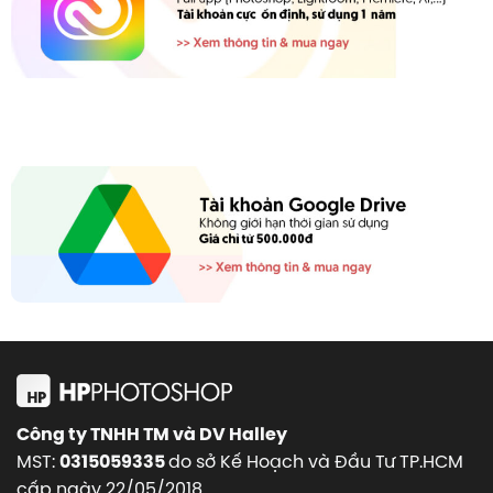
Công ty TNHH TM và DV Halley
MST:
do sở Kế Hoạch và Đầu Tư TP.HCM
0315059335
cấp ngày 22/05/2018