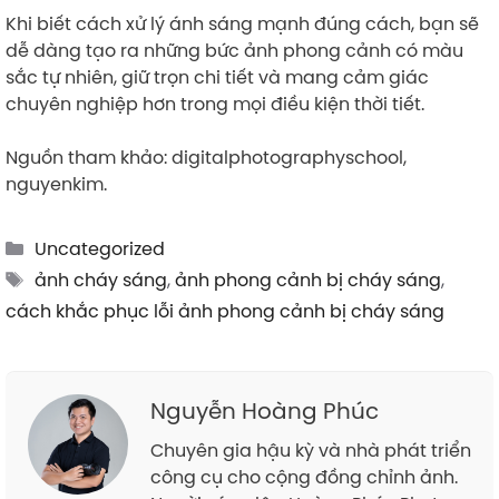
Khi biết cách xử lý ánh sáng mạnh đúng cách, bạn sẽ
dễ dàng tạo ra những bức ảnh phong cảnh có màu
sắc tự nhiên, giữ trọn chi tiết và mang cảm giác
chuyên nghiệp hơn trong mọi điều kiện thời tiết.
Nguồn tham khảo: digitalphotographyschool,
nguyenkim.
Categories
Uncategorized
Tags
ảnh cháy sáng
,
ảnh phong cảnh bị cháy sáng
,
cách khắc phục lỗi ảnh phong cảnh bị cháy sáng
Nguyễn Hoàng Phúc
Chuyên gia hậu kỳ và nhà phát triển
công cụ cho cộng đồng chỉnh ảnh.