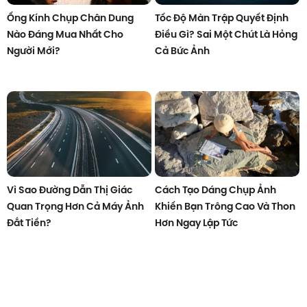
Ống Kính Chụp Chân Dung
Tốc Độ Màn Trập Quyết Định
Nào Đáng Mua Nhất Cho
Điều Gì? Sai Một Chút Là Hỏng
Người Mới?
Cả Bức Ảnh
Vì Sao Đường Dẫn Thị Giác
Cách Tạo Dáng Chụp Ảnh
Quan Trọng Hơn Cả Máy Ảnh
Khiến Bạn Trông Cao Và Thon
Đắt Tiền?
Hơn Ngay Lập Tức