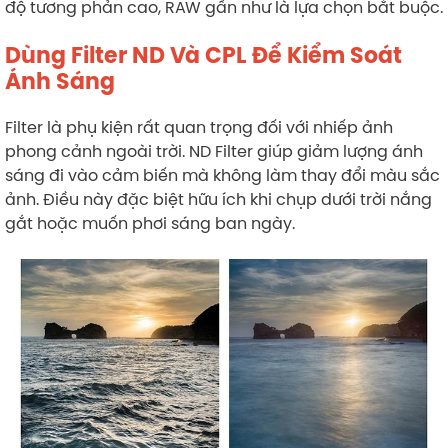
độ tương phản cao, RAW gần như là lựa chọn bắt buộc.
Dùng Filter ND Và CPL Để Kiểm Soát
Ánh Sáng
Filter là phụ kiện rất quan trọng đối với nhiếp ảnh
phong cảnh ngoài trời. ND Filter giúp giảm lượng ánh
sáng đi vào cảm biến mà không làm thay đổi màu sắc
ảnh. Điều này đặc biệt hữu ích khi chụp dưới trời nắng
gắt hoặc muốn phơi sáng ban ngày.