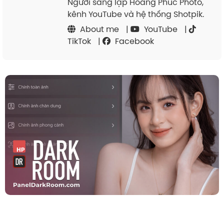
Người sáng lập Hoàng Phúc Photo,
kênh YouTube và hệ thống Shotpik.
About me
|
YouTube
|
TikTok
|
Facebook