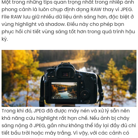
Một trong những tips quan trọng nhất trong nhiếp ảnh
phong cảnh là luôn chụp định dạng RAW thay vì JPEG.
File RAW lưu giữ nhiều dữ liệu ánh sáng hơn, đặc biệt ở
vùng highlight và shadow. Điều này cho phép bạn
phục hồi chi tiết vùng sáng tốt hơn trong quá trình hậu
kỳ.
Trong khi đó, JPEG đã được máy nén và xử lý sẵn nên
khả năng cứu highlight rất hạn chế. Nếu ảnh bị cháy
sáng nặng ở JPEG, gần như không thể lấy lại đầy đủ chi
tiết bầu trời hoặc mây trắng. Vì vậy, với các cảnh có