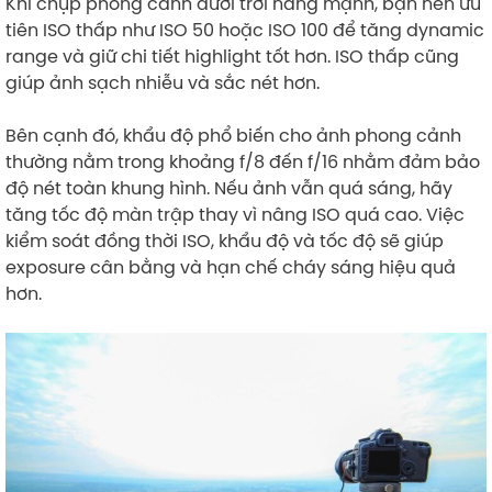
Khi chụp phong cảnh dưới trời nắng mạnh, bạn nên ưu
tiên ISO thấp như ISO 50 hoặc ISO 100 để tăng dynamic
range và giữ chi tiết highlight tốt hơn. ISO thấp cũng
giúp ảnh sạch nhiễu và sắc nét hơn.
Bên cạnh đó, khẩu độ phổ biến cho ảnh phong cảnh
thường nằm trong khoảng f/8 đến f/16 nhằm đảm bảo
độ nét toàn khung hình. Nếu ảnh vẫn quá sáng, hãy
tăng tốc độ màn trập thay vì nâng ISO quá cao. Việc
kiểm soát đồng thời ISO, khẩu độ và tốc độ sẽ giúp
exposure cân bằng và hạn chế cháy sáng hiệu quả
hơn.