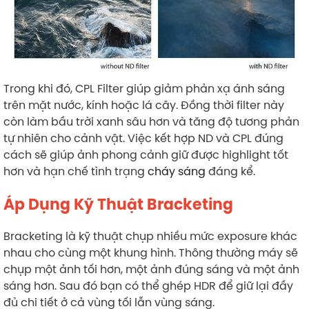
Trong khi đó, CPL Filter giúp giảm phản xạ ánh sáng
trên mặt nước, kính hoặc lá cây. Đồng thời filter này
còn làm bầu trời xanh sâu hơn và tăng độ tương phản
tự nhiên cho cảnh vật. Việc kết hợp ND và CPL đúng
cách sẽ giúp ảnh phong cảnh giữ được highlight tốt
hơn và hạn chế tình trạng
cháy sáng
đáng kể.
Áp Dụng Kỹ Thuật Bracketing
Bracketing là kỹ thuật chụp nhiều mức exposure khác
nhau cho cùng một khung hình. Thông thường máy sẽ
chụp một ảnh tối hơn, một ảnh đúng sáng và một ảnh
sáng hơn. Sau đó bạn có thể ghép HDR để giữ lại đầy
đủ chi tiết ở cả vùng tối lẫn vùng sáng.