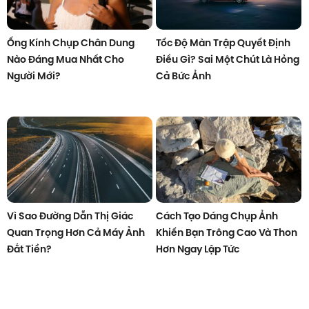
Ống Kính Chụp Chân Dung
Tốc Độ Màn Trập Quyết Định
Nào Đáng Mua Nhất Cho
Điều Gì? Sai Một Chút Là Hỏng
Người Mới?
Cả Bức Ảnh
Vì Sao Đường Dẫn Thị Giác
Cách Tạo Dáng Chụp Ảnh
Quan Trọng Hơn Cả Máy Ảnh
Khiến Bạn Trông Cao Và Thon
Đắt Tiền?
Hơn Ngay Lập Tức