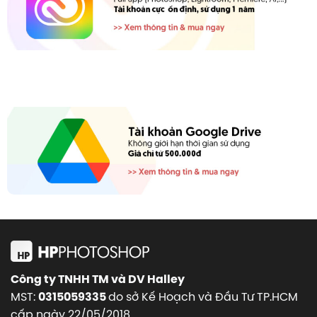
Công ty TNHH TM và DV Halley
MST:
do sở Kế Hoạch và Đầu Tư TP.HCM
0315059335
cấp ngày 22/05/2018