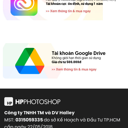
Công ty TNHH TM và DV Halley
MST:
do sở Kế Hoạch và Đầu Tư TP.HCM
0315059335
cấp ngày 22/05/2018