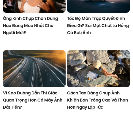
Ống Kính Chụp Chân Dung
Tốc Độ Màn Trập Quyết Định
Nào Đáng Mua Nhất Cho
Điều Gì? Sai Một Chút Là Hỏng
Người Mới?
Cả Bức Ảnh
Vì Sao Đường Dẫn Thị Giác
Cách Tạo Dáng Chụp Ảnh
Quan Trọng Hơn Cả Máy Ảnh
Khiến Bạn Trông Cao Và Thon
Đắt Tiền?
Hơn Ngay Lập Tức