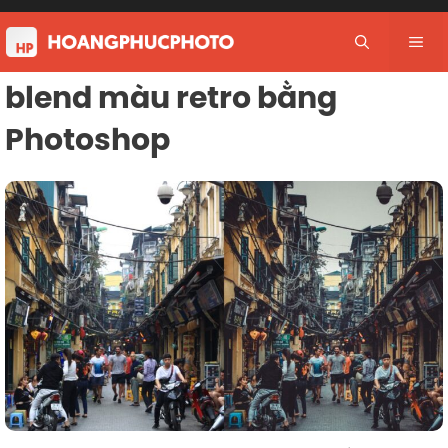
Skip
to
Me
content
blend màu retro bằng
Photoshop