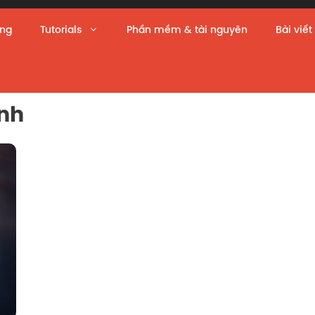
àng
Tutorials
Phần mềm & tài nguyên
Bài viết
ảnh