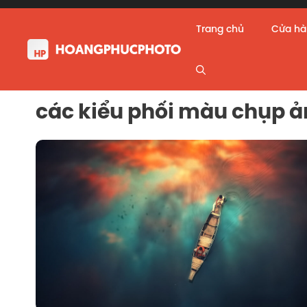
Skip
to
Trang chủ
Cửa h
content
các kiểu phối màu chụp 