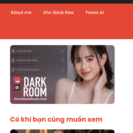
About me
Kho Stock Raw
Foneo AI
Có khi bạn cũng muốn xem