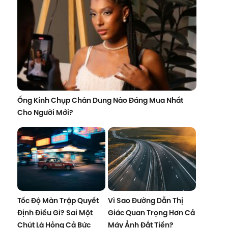
Ống Kính Chụp Chân Dung Nào Đáng Mua Nhất
Cho Người Mới?
Tốc Độ Màn Trập Quyết
Vì Sao Đường Dẫn Thị
Định Điều Gì? Sai Một
Giác Quan Trọng Hơn Cả
Chút Là Hỏng Cả Bức
Máy Ảnh Đắt Tiền?