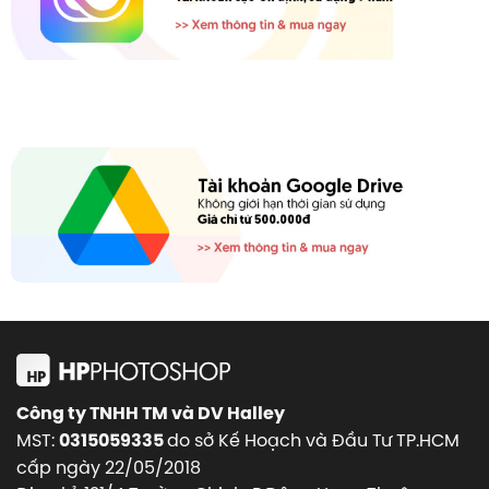
Công ty TNHH TM và DV Halley
MST:
do sở Kế Hoạch và Đầu Tư TP.HCM
0315059335
cấp ngày 22/05/2018