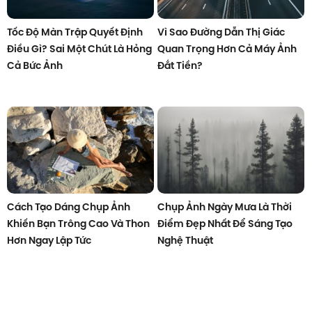
Tốc Độ Màn Trập Quyết Định
Vì Sao Đường Dẫn Thị Giác
Điều Gì? Sai Một Chút Là Hỏng
Quan Trọng Hơn Cả Máy Ảnh
Cả Bức Ảnh
Đắt Tiền?
Cách Tạo Dáng Chụp Ảnh
Chụp Ảnh Ngày Mưa Là Thời
Khiến Bạn Trông Cao Và Thon
Điểm Đẹp Nhất Để Sáng Tạo
Hơn Ngay Lập Tức
Nghệ Thuật