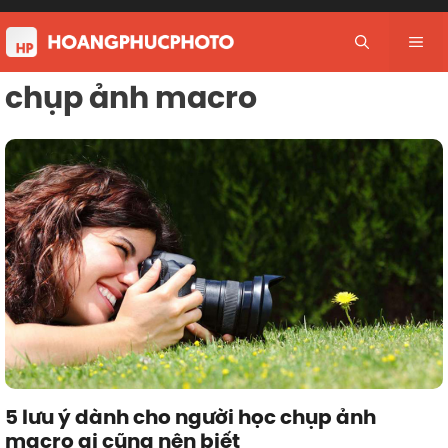
Skip
to
Me
content
chụp ảnh macro
5 lưu ý dành cho người học chụp ảnh
macro ai cũng nên biết