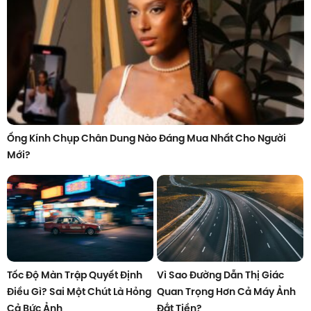
Ống Kính Chụp Chân Dung Nào Đáng Mua Nhất Cho Người
Mới?
Tốc Độ Màn Trập Quyết Định
Vì Sao Đường Dẫn Thị Giác
Điều Gì? Sai Một Chút Là Hỏng
Quan Trọng Hơn Cả Máy Ảnh
Cả Bức Ảnh
Đắt Tiền?