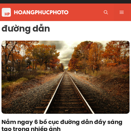
Skip
to
Me
content
đường dẫn
Nắm ngay 6 bố cục đường dẫn đầy sáng
tạo trong nhiếp ảnh