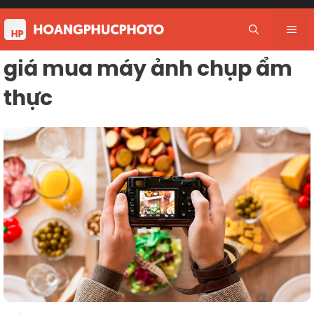
Skip
to
Me
content
giá mua máy ảnh chụp ẩm
thực