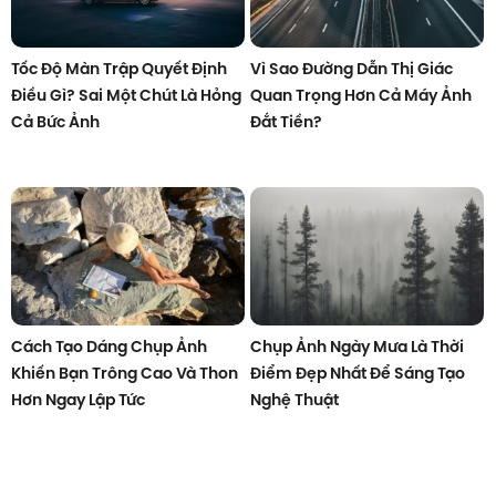
Tốc Độ Màn Trập Quyết Định
Vì Sao Đường Dẫn Thị Giác
Điều Gì? Sai Một Chút Là Hỏng
Quan Trọng Hơn Cả Máy Ảnh
Cả Bức Ảnh
Đắt Tiền?
Cách Tạo Dáng Chụp Ảnh
Chụp Ảnh Ngày Mưa Là Thời
Khiến Bạn Trông Cao Và Thon
Điểm Đẹp Nhất Để Sáng Tạo
Hơn Ngay Lập Tức
Nghệ Thuật