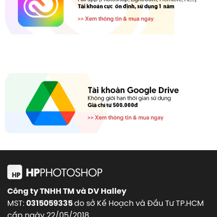
Công ty TNHH TM và DV Halley
MST:
do sở Kế Hoạch và Đầu Tư TP.HCM
0315059335
cấp ngày 22/05/2018