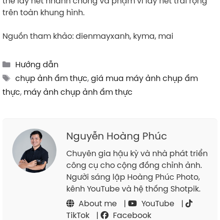
thể lấy nét nhanh chóng và phạm vi lấy nét trải rộng
trên toàn khung hình.
Nguồn tham khảo: dienmayxanh, kyma, mai
Categories
Hướng dẫn
Tags
chụp ảnh ẩm thực
,
giá mua máy ảnh chụp ẩm
thực
,
máy ảnh chụp ảnh ẩm thực
Nguyễn Hoàng Phúc
Chuyên gia hậu kỳ và nhà phát triển
công cụ cho cộng đồng chỉnh ảnh.
Người sáng lập Hoàng Phúc Photo,
kênh YouTube và hệ thống Shotpik.
About me
|
YouTube
|
TikTok
|
Facebook