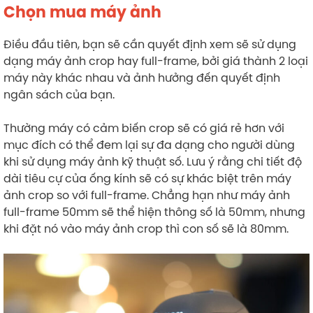
Chọn mua máy ảnh
Điều đầu tiên, bạn sẽ cần quyết định xem sẽ sử dụng
dạng máy ảnh crop hay full-frame, bởi giá thành 2 loại
máy này khác nhau và ảnh hưởng đến quyết định
ngân sách của bạn.
Thường máy có cảm biến crop sẽ có giá rẻ hơn với
mục đích có thể đem lại sự đa dạng cho người dùng
khi sử dụng máy ảnh kỹ thuật số. Lưu ý rằng chi tiết độ
dài tiêu cự của ống kính sẽ có sự khác biệt trên máy
ảnh crop so với full-frame. Chẳng hạn như máy ảnh
full-frame 50mm sẽ thể hiện thông số là 50mm, nhưng
khi đặt nó vào máy ảnh crop thì con số sẽ là 80mm.