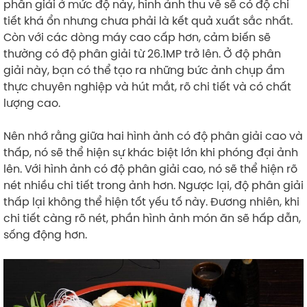
phân giải ở mức độ này, hình ảnh thu về sẽ có độ chi
tiết khá ổn nhưng chưa phải là kết quả xuất sắc nhất.
Còn với các dòng máy cao cấp hơn, cảm biến sẽ
thường có độ phân giải từ 26.1MP trở lên. Ở độ phân
giải này, bạn có thể tạo ra những bức ảnh chụp ẩm
thực chuyên nghiệp và hút mắt, rõ chi tiết và có chất
lượng cao.
Nên nhớ rằng giữa hai hình ảnh có độ phân giải cao và
thấp, nó sẽ thể hiện sự khác biệt lớn khi phóng đại ảnh
lên. Với hình ảnh có độ phân giải cao, nó sẽ thể hiện rõ
nét nhiều chi tiết trong ảnh hơn. Ngược lại, độ phân giải
thấp lại không thể hiện tốt yếu tố này. Đương nhiên, khi
chi tiết càng rõ nét, phần hình ảnh món ăn sẽ hấp dẫn,
sống động hơn.