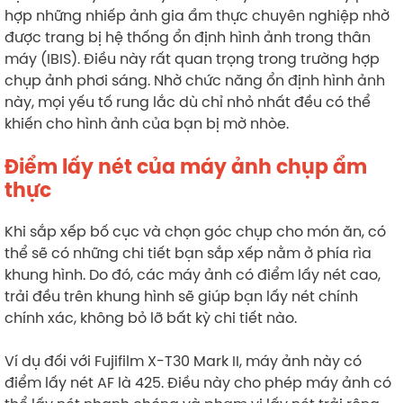
hợp những nhiếp ảnh gia ẩm thực chuyên nghiệp nhờ
được trang bị hệ thống ổn định hình ảnh trong thân
máy (IBIS). Điều này rất quan trọng trong trường hợp
chụp ảnh phơi sáng. Nhờ chức năng ổn định hình ảnh
này, mọi yếu tố rung lắc dù chỉ nhỏ nhất đều có thể
khiến cho hình ảnh của bạn bị mờ nhòe.
Điểm lấy nét của máy ảnh chụp ẩm
thực
Khi sắp xếp bố cục và chọn góc chụp cho món ăn, có
thể sẽ có những chi tiết bạn sắp xếp nằm ở phía rìa
khung hình. Do đó, các máy ảnh có điểm lấy nét cao,
trải đều trên khung hình sẽ giúp bạn lấy nét chính
chính xác, không bỏ lỡ bất kỳ chi tiết nào.
Ví dụ đối với Fujifilm X-T30 Mark II, máy ảnh này có
điểm lấy nét AF là 425. Điều này cho phép máy ảnh có