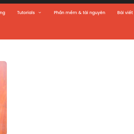
àng
Tutorials
Phần mềm & tài nguyên
Bài viết