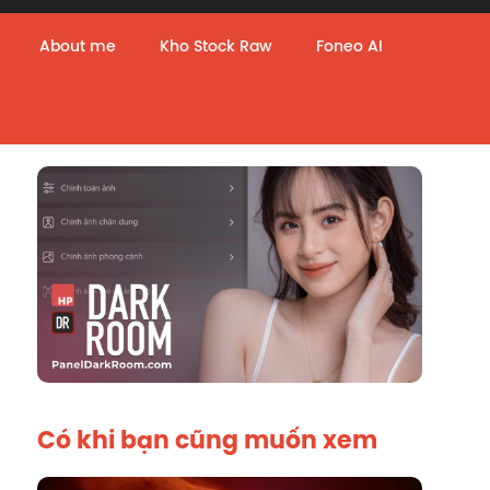
About me
Kho Stock Raw
Foneo AI
Có khi bạn cũng muốn xem