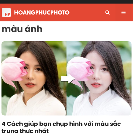
Skip
to
Me
content
màu ảnh
4 Cách giúp bạn chụp hình với màu sắc
trung thực nhất