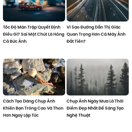
Tốc Độ Màn Trập Quyết Định
Vì Sao Đường Dẫn Thị Giác
Điều Gì? Sai Một Chút Là Hỏng
Quan Trọng Hơn Cả Máy Ảnh
Cả Bức Ảnh
Đắt Tiền?
Cách Tạo Dáng Chụp Ảnh
Chụp Ảnh Ngày Mưa Là Thời
Khiến Bạn Trông Cao Và Thon
Điểm Đẹp Nhất Để Sáng Tạo
Hơn Ngay Lập Tức
Nghệ Thuật