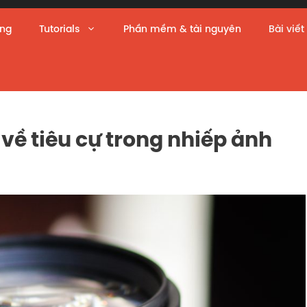
àng
Tutorials
Phần mềm & tài nguyên
Bài viết
về tiêu cự trong nhiếp ảnh