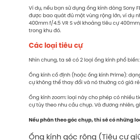
Ví dụ, nếu bạn sử dụng ống kính dòng Sony F
được bao quát đủ một vùng rộng lớn, ví dụ n
400mm f/4.5 VR S với khoảng tiêu cự 400mm,
trong khu đó.
Các loại tiêu cự
Nhìn chung, ta sẽ có 2 loại ống kính phổ biến:
Ống kính cố định (hoặc ống kính Prime): dạng 
cự không thể thay đổi và nó thường có giá r
Ống kính zoom: loại này cho phép có nhiều tiê
cự tùy theo nhu cầu chụp. Và đương nhiên, 
Nếu phân theo góc chụp, thì sẽ có những lo
Ống kính góc rộng (Tiêu cự