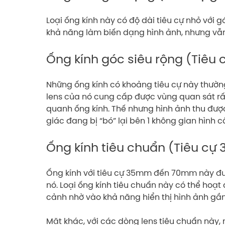
Loại ống kính này có độ dài tiêu cự nhỏ với g
khả năng làm biến dạng hình ảnh, nhưng vẫn s
Ống kính góc siêu rộng (Tiê
Những ống kính có khoảng tiêu cự này thường đ
lens của nó cung cấp được vùng quan sát rấ
quanh ống kính. Thế nhưng hình ảnh thu được
giác đang bị “bó” lại bên 1 không gian hình c
Ống kính tiêu chuẩn (Tiêu 
Ống kính với tiêu cự 35mm đến 70mm này được
nó. Loại ống kính tiêu chuẩn này có thể hoạ
cảnh nhờ vào khả năng hiển thị hình ảnh gần
Mặt khác, với các dòng lens tiêu chuẩn này,