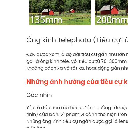
Ống kính Telephoto (Tiêu cự
Đây được xem là độ dài
tiêu cự
gần như lớn n
gọi là ống kính tele. Với tiêu cự từ 70-300mm
khoảng cách xa và rất xa, hoạt động gần như
Những ảnh hưởng của tiêu cự k
Góc nhìn
Yếu tố đầu tiên mà tiêu cự ảnh hưởng tới việ
nhìn) của bạn. Vì phạm vi cảnh thể hiện trê
Những ống kính tiêu cự ngắn được gọi là len