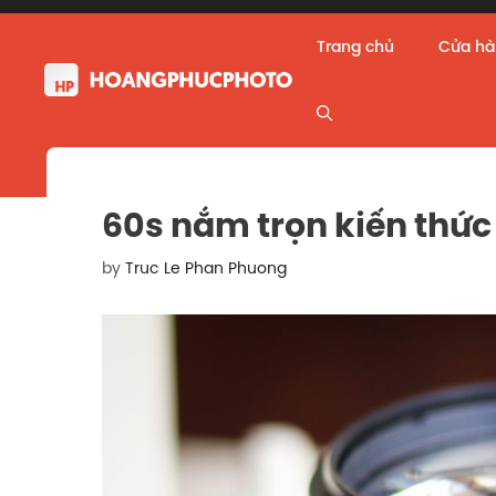
Skip
to
Trang chủ
Cửa h
content
60s nắm trọn kiến thức 
by
Truc Le Phan Phuong