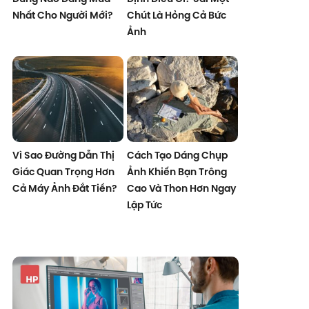
Nhất Cho Người Mới?
Chút Là Hỏng Cả Bức
Ảnh
Vì Sao Đường Dẫn Thị
Cách Tạo Dáng Chụp
Giác Quan Trọng Hơn
Ảnh Khiến Bạn Trông
Cả Máy Ảnh Đắt Tiền?
Cao Và Thon Hơn Ngay
Lập Tức