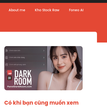
About me
Kho Stock Raw
Foneo AI
Có khi bạn cũng muốn xem