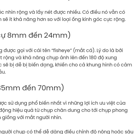
óc nhìn rộng và lấy nét được nhiều. Có điều nó vẫn có
ẽ ít khả năng hơn so với loại ống kính góc cực rộng.
u cự 8mm đến 24mm)
ược gọi với cái tên “fisheye” (mắt cá). Lý do là bởi
t rộng và khả năng chụp ảnh lên đến 180 độ xung
 sẽ bị dễ bị biến dạng, khiến cho cả khung hình có cảm
ầu.
cự 35mm đến 70mm)
 sử dụng phổ biến nhất vì những lợi ích ưu việt của
t động hiệu quả từ chụp chân dung cho tới chụp phong
 giống với mắt người nhìn.
 người chụp có thể dễ dàng điều chỉnh độ nông hoặc sâu