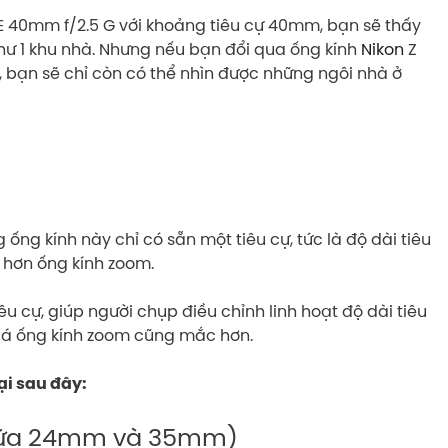
E 40mm f/2.5 G với khoảng tiêu cự 40mm, bạn sẽ thấy
hư 1 khu nhà. Nhưng nếu bạn đổi qua ống kính
Nikon
Z
 bạn sẽ chỉ còn có thể nhìn được những ngôi nhà ở
ống kính này chỉ có sẵn một tiêu cự, tức là độ dài tiêu
ẻ hơn ống kính zoom.
u cự, giúp người chụp điều chỉnh linh hoạt độ dài tiêu
giá ống kính zoom cũng mắc hơn.
ại sau đây:
 giữa 24mm và 35mm)