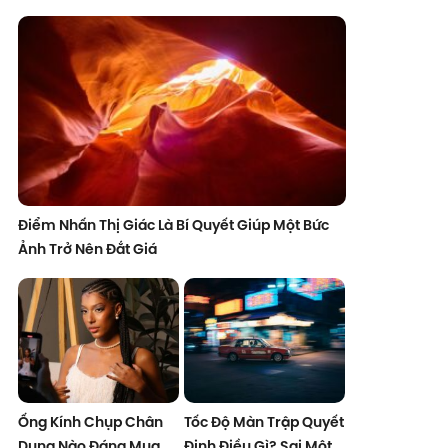
Điểm Nhấn Thị Giác Là Bí Quyết Giúp Một Bức
Ảnh Trở Nên Đắt Giá
Ống Kính Chụp Chân
Tốc Độ Màn Trập Quyết
Dung Nào Đáng Mua
Định Điều Gì? Sai Một