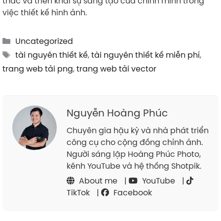
thác và triển khai sự sáng tạo của chính mình trong
việc thiết kế hình ảnh.
Categories
Uncategorized
Tags
tài nguyên thiết kế
,
tài nguyên thiết kế miễn phí
,
trang web tải png
,
trang web tải vector
Nguyễn Hoàng Phúc
Chuyên gia hậu kỳ và nhà phát triển
công cụ cho cộng đồng chỉnh ảnh.
Người sáng lập Hoàng Phúc Photo,
kênh YouTube và hệ thống Shotpik.
About me
|
YouTube
|
TikTok
|
Facebook