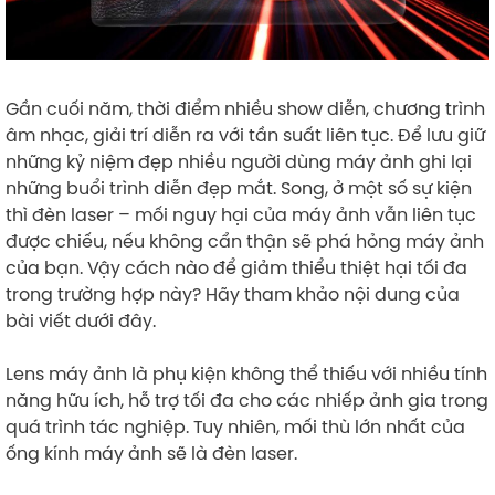
Gần cuối năm, thời điểm nhiều show diễn, chương trình
âm nhạc, giải trí diễn ra với tần suất liên tục. Để lưu giữ
những kỷ niệm đẹp nhiều người dùng máy ảnh ghi lại
những buổi trình diễn đẹp mắt. Song, ở một số sự kiện
thì đèn laser – mối nguy hại của máy ảnh vẫn liên tục
được chiếu, nếu không cẩn thận sẽ phá hỏng máy ảnh
của bạn. Vậy cách nào để giảm thiểu thiệt hại tối đa
trong trường hợp này? Hãy tham khảo nội dung của
bài viết dưới đây.
Lens máy ảnh là phụ kiện không thể thiếu với nhiều tính
năng hữu ích, hỗ trợ tối đa cho các nhiếp ảnh gia trong
quá trình tác nghiệp. Tuy nhiên, mối thù lớn nhất của
ống kính máy ảnh sẽ là đèn laser.