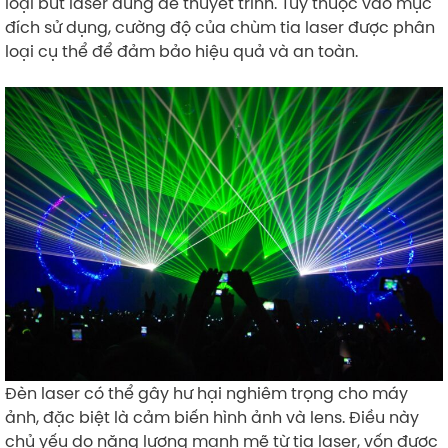
loại bút laser dùng để thuyết trình. Tùy thuộc vào mục
đích sử dụng, cường độ của chùm tia laser được phân
loại cụ thể để đảm bảo hiệu quả và an toàn.
Đèn laser có thể gây hư hại nghiêm trọng cho máy
ảnh, đặc biệt là cảm biến hình ảnh và lens. Điều này
chủ yếu do năng lượng mạnh mẽ từ tia laser, vốn được