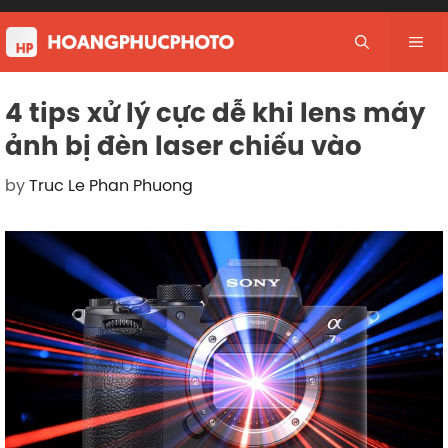
Skip
to
Me
content
4 tips xử lý cực dễ khi lens máy
ảnh bị đèn laser chiếu vào
by
Truc Le Phan Phuong