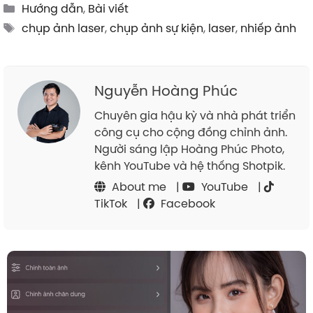
Categories
Hướng dẫn
,
Bài viết
Tags
chụp ảnh laser
,
chụp ảnh sự kiện
,
laser
,
nhiếp ảnh
Nguyễn Hoàng Phúc
Chuyên gia hậu kỳ và nhà phát triển
công cụ cho cộng đồng chỉnh ảnh.
Người sáng lập Hoàng Phúc Photo,
kênh YouTube và hệ thống Shotpik.
About me
|
YouTube
|
TikTok
|
Facebook