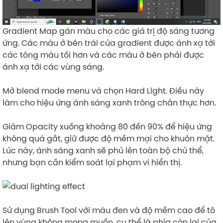
Gradient Map gán màu cho các giá trị độ sáng tương
ứng. Các màu ở bên trái của gradient được ánh xạ tới
các tông màu tối hơn và các màu ở bên phải được
ánh xạ tới các vùng sáng.
Mở blend mode menu và chọn Hard Light. Điều này
làm cho hiệu ứng ánh sáng xanh trông chân thực hơn.
Giảm Opacity xuống khoảng 80 đến 90% để hiệu ứng
không quá gắt, giữ được độ mềm mại cho khuôn mặt.
Lúc này, ánh sáng xanh sẽ phủ lên toàn bộ chủ thể,
nhưng bạn cần kiểm soát lại phạm vi hiển thị.
Sử dụng Brush Tool với màu đen và độ mềm cao để tô
lên vùng không mong muốn, cụ thể là phía còn lại của