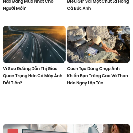
Nào Đáng Mua Nhất Cho
Điều Gì? Sai Một Chút Là Hỏng
Người Mới?
Cả Bức Ảnh
Vì Sao Đường Dẫn Thị Giác
Cách Tạo Dáng Chụp Ảnh
Quan Trọng Hơn Cả Máy Ảnh
Khiến Bạn Trông Cao Và Thon
Đắt Tiền?
Hơn Ngay Lập Tức