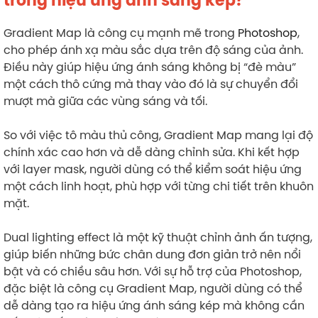
trong hiệu ứng ánh sáng kép?
Gradient Map là công cụ mạnh mẽ trong
Photoshop
,
cho phép ánh xạ màu sắc dựa trên độ sáng của ảnh.
Điều này giúp hiệu ứng ánh sáng không bị “đè màu”
một cách thô cứng mà thay vào đó là sự chuyển đổi
mượt mà giữa các vùng sáng và tối.
So với việc tô màu thủ công, Gradient Map mang lại độ
chính xác cao hơn và dễ dàng chỉnh sửa. Khi kết hợp
với layer mask, người dùng có thể kiểm soát hiệu ứng
một cách linh hoạt, phù hợp với từng chi tiết trên khuôn
mặt.
Dual lighting effect là một kỹ thuật chỉnh ảnh ấn tượng,
giúp biến những bức chân dung đơn giản trở nên nổi
bật và có chiều sâu hơn. Với sự hỗ trợ của Photoshop,
đặc biệt là công cụ Gradient Map, người dùng có thể
dễ dàng tạo ra hiệu ứng ánh sáng kép mà không cần