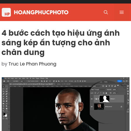
Skip
to
Me
content
4 bước cách tạo hiệu ứng ánh
sáng kép ấn tượng cho ảnh
chân dung
by
Truc Le Phan Phuong