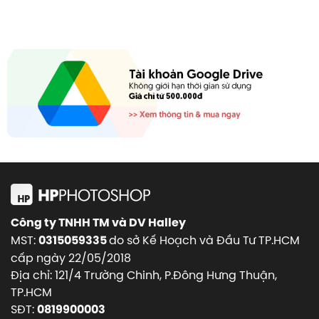
Công ty TNHH TM và DV Halley
MST:
do sở Kế Hoạch và Đầu Tư TP.HCM
0315059335
cấp ngày 22/05/2018
Địa chỉ: 121/4 Trường Chinh, P.Đông Hưng Thuận,
TP.HCM
SĐT:
0819900003