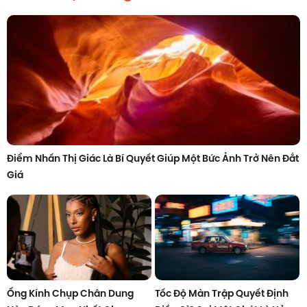
Điểm Nhấn Thị Giác Là Bí Quyết Giúp Một Bức Ảnh Trở Nên Đắt
Giá
Ống Kính Chụp Chân Dung
Tốc Độ Màn Trập Quyết Định