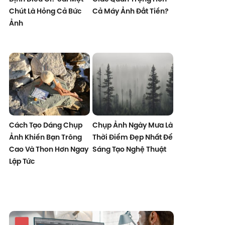
Chút Là Hỏng Cả Bức
Cả Máy Ảnh Đắt Tiền?
Ảnh
Cách Tạo Dáng Chụp
Chụp Ảnh Ngày Mưa Là
Ảnh Khiến Bạn Trông
Thời Điểm Đẹp Nhất Để
Cao Và Thon Hơn Ngay
Sáng Tạo Nghệ Thuật
Lập Tức