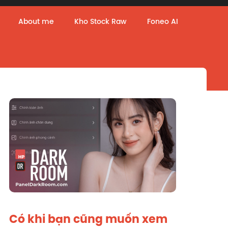
About me
Kho Stock Raw
Foneo AI
Có khi bạn cũng muốn xem