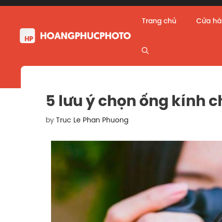
Skip
to
Trang chủ
Cửa h
content
5 lưu ý chọn ống kính 
by
Truc Le Phan Phuong