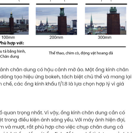
c ảnh chân dung có hậu cảnh mờ ảo. Một ống kính chân
ễ dàng tạo hiệu ứng bokeh, tách biệt chủ thể và mang lại
ế, các ống kính khẩu f/1.8 là lựa chọn hợp lý vì giá
 quan trọng nhất. Vì vậy, ống kính chân dung cần có
t trong điều kiện ánh sáng yếu. Với máy ảnh hiện đại,
 êm và mượt, rất phù hợp cho việc chụp chân dung cả