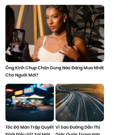
Ống Kính Chụp Chân Dung Nào Đáng Mua Nhất
Cho Người Mới?
Tốc Độ Màn Trập Quyết
Vì Sao Đường Dẫn Thị
Định Điều Gì? Sai Một
Giác Quan Trọng Hơn