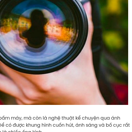
 bấm máy, mà còn là nghệ thuật kể chuyện qua ánh
Để có được khung hình cuốn hút, ánh sáng và bố cục rất
 là chiếc ống kính.