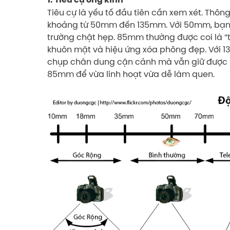
Tiêu cự là yếu tố đầu tiên cần xem xét. Thô
khoảng từ 50mm đến 135mm. Với 50mm, bạn 
trường chật hẹp. 85mm thường được coi là “t
khuôn mặt và hiệu ứng xóa phông đẹp. Với 1
chụp chân dung cận cảnh mà vẫn giữ được s
85mm để vừa linh hoạt vừa dễ làm quen.