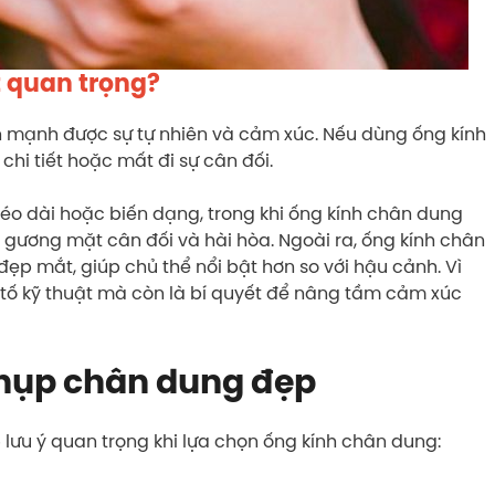
t quan trọng
?
mạnh được sự tự nhiên và cảm xúc. Nếu dùng ống kính
chi tiết hoặc mất đi sự cân đối.
kéo dài hoặc biến dạng, trong khi ống kính chân dung
 gương mặt cân đối và hài hòa. Ngoài ra, ống kính chân
p mắt, giúp chủ thể nổi bật hơn so với hậu cảnh. Vì
u tố kỹ thuật mà còn là bí quyết để nâng tầm cảm xúc
chụp chân dung đẹp
 lưu ý quan trọng khi lựa chọn ống kính chân dung: