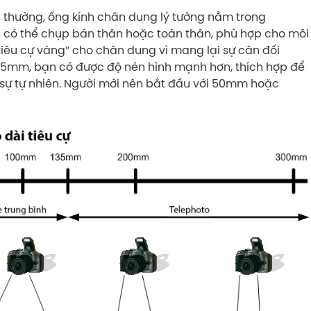
ng thường, ống kính chân dung lý tưởng nằm trong
có thể chụp bán thân hoặc toàn thân, phù hợp cho môi
iêu cự vàng” cho chân dung vì mang lại sự cân đối
35mm, bạn có được độ nén hình mạnh hơn, thích hợp để
ự tự nhiên. Người mới nên bắt đầu với 50mm hoặc