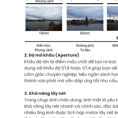
2. Độ mở khẩu (Aperture)
Khẩu độ lớn là điểm mấu chốt để tạo ra bứ
dung với khẩu độ f/1.8 hoặc f/1.4 giúp bạn d
cảm giác chuyên nghiệp. Nếu ngân sách hạn ch
thành vừa phải mà vẫn đáp ứng tốt nhu cầu.
3. Khả năng lấy nét
Trong chụp ảnh chân dung, ánh mắt là yếu tố
khả năng lấy nét nhanh và chính xác, đặc biệ
nhiều ống kính được tích hợp motor lấy nét