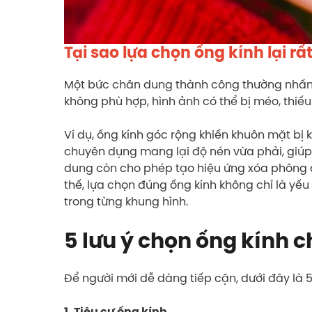
Tại sao lựa chọn ống kính lại rấ
Một bức chân dung thành công thường nhấn 
không phù hợp, hình ảnh có thể bị méo, thiếu 
Ví dụ, ống kính góc rộng khiến khuôn mặt bị 
chuyên dụng mang lại độ nén vừa phải, giúp
dung còn cho phép tạo hiệu ứng xóa phông đẹ
thế, lựa chọn đúng ống kính không chỉ là yế
trong từng khung hình.
5 lưu ý chọn ống kính 
Để người mới dễ dàng tiếp cận, dưới đây là 5
1. Tiêu cự ống kính