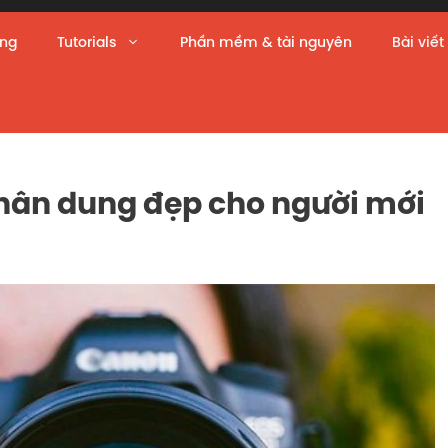
àng
Tutorials
Phần mềm & tài nguyên
Bài viết
chân dung đẹp cho người mới