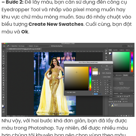
Để lấy màu, bạn cần sử dụng đến công cụ
– Bước 2:
Eyedropper Tool và nhấp vào pixel mong muốn hay
khu vực chứ màu mòng muốn. Sau đó nháy chuột vào
biểu tượng
. Cuối cùng, bạn đặt
Create New Swatches
màu và
.
Ok
Như vậy, với hai bước khá đơn giản, bạn đã lấy được
màu trong Photoshop. Tuy nhiên, để được nhiều màu
hơn chúng tôi khuyên bạn nên chọn vùng theo màu