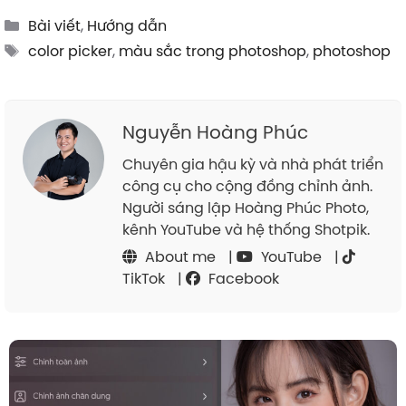
Categories
Bài viết
,
Hướng dẫn
Tags
color picker
,
màu sắc trong photoshop
,
photoshop
Nguyễn Hoàng Phúc
Chuyên gia hậu kỳ và nhà phát triển
công cụ cho cộng đồng chỉnh ảnh.
Người sáng lập Hoàng Phúc Photo,
kênh YouTube và hệ thống Shotpik.
About me
|
YouTube
|
TikTok
|
Facebook