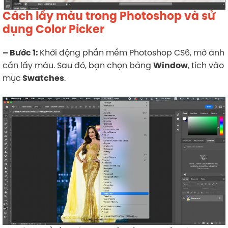
Cách lấy màu trong Photoshop
và sử
dụng Color Picker
Khởi động phần mềm Photoshop CS6, mở ảnh
– Bước 1:
cần lấy màu. Sau đó, bạn chọn bảng
, tích vào
Window
mục
.
Swatches