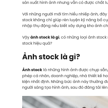
sản xuất hình ảnh nhưng vẫn có được chất lư
Với những người mới tìm hiểu nhiếp ảnh, đâ
stock không chỉ giúp rèn luyện kỹ năng bố c
nhập thụ động nếu biết xây dựng kho ảnh ch
Vậy
, có những loại ảnh stoc
ảnh stock là gì
stock hiệu quả?
Ảnh stock là gì?
là những hình ảnh được chụp sẵn, 
Ảnh stock
phép cá nhân, doanh nghiệp, nhà thiết kế ho
kiện nhất định. Những bức ảnh này thường đ
người sáng tạo hình ảnh, sau đó đăng tải lên