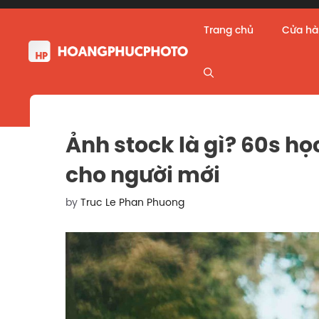
Skip
to
Trang chủ
Cửa h
content
Ảnh stock là gì? 60s h
cho người mới
by
Truc Le Phan Phuong