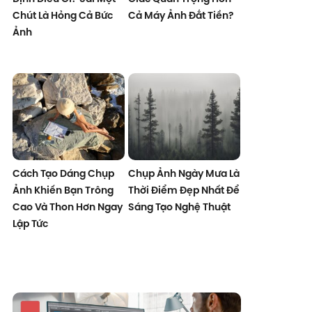
Chút Là Hỏng Cả Bức
Cả Máy Ảnh Đắt Tiền?
Ảnh
Cách Tạo Dáng Chụp
Chụp Ảnh Ngày Mưa Là
Ảnh Khiến Bạn Trông
Thời Điểm Đẹp Nhất Để
Cao Và Thon Hơn Ngay
Sáng Tạo Nghệ Thuật
Lập Tức