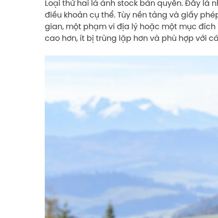
Loại thứ hai là ảnh stock bản quyền. Đây là
điều khoản cụ thể. Tùy nền tảng và giấy phé
gian, một phạm vi địa lý hoặc một mục đích
cao hơn, ít bị trùng lặp hơn và phù hợp với 