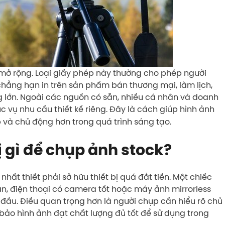
mở rộng. Loại giấy phép này thường cho phép người
chẳng hạn in trên sản phẩm bán thương mại, làm lịch,
g lớn. Ngoài các nguồn có sẵn, nhiều cá nhân và doanh
 vụ nhu cầu thiết kế riêng. Đây là cách giúp hình ảnh
p và chủ động hơn trong quá trình sáng tạo.
 gì để chụp ảnh stock?
hất thiết phải sở hữu thiết bị quá đắt tiền. Một chiếc
n, điện thoại có camera tốt hoặc máy ảnh mirrorless
 đầu. Điều quan trọng hơn là người chụp cần hiểu rõ chủ
 bảo hình ảnh đạt chất lượng đủ tốt để sử dụng trong