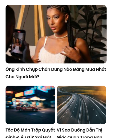
Ống Kính Chụp Chân Dung Nào Đáng Mua Nhất
Cho Người Mới?
Tốc Độ Màn Trập Quyết
Vì Sao Đường Dẫn Thị
Định Điều Gì? Sai Một
Giác Quan Trọng Hơn