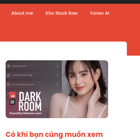
About me
Kho Stock Raw
Foneo AI
Có khi bạn cũng muốn xem