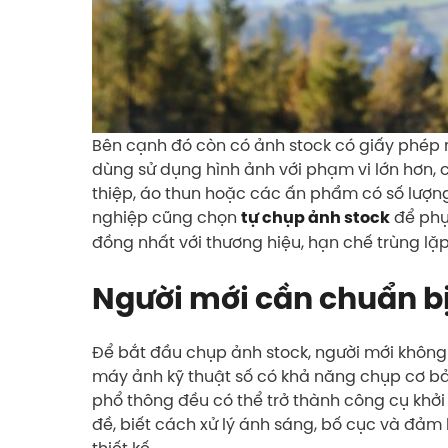
Bên cạnh đó còn có ảnh stock có giấy phép 
dùng sử dụng hình ảnh với phạm vi lớn hơn, 
thiệp, áo thun hoặc các ấn phẩm có số lượn
nghiệp cũng chọn
để phục
tự chụp ảnh stock
đồng nhất với thương hiệu, hạn chế trùng lặ
Người mới cần chuẩn bị
Để bắt đầu chụp ảnh stock, người mới không n
máy ảnh kỹ thuật số có khả năng chụp cơ bả
phổ thông đều có thể trở thành công cụ khởi
đề, biết cách xử lý ánh sáng, bố cục và đảm
thiết kế.