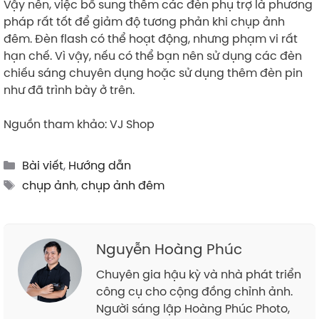
Vậy nên, việc bổ sung thêm các đèn phụ trợ là phương
pháp rất tốt để giảm độ tương phản khi chụp ảnh
đêm. Đèn flash có thể hoạt động, nhưng phạm vi rất
hạn chế. Vì vậy, nếu có thể bạn nên sử dụng các đèn
chiếu sáng chuyên dụng hoặc sử dụng thêm đèn pin
như đã trình bày ở trên.
Nguồn tham khảo: VJ Shop
Categories
Bài viết
,
Hướng dẫn
Tags
chụp ảnh
,
chụp ảnh đêm
Nguyễn Hoàng Phúc
Chuyên gia hậu kỳ và nhà phát triển
công cụ cho cộng đồng chỉnh ảnh.
Người sáng lập Hoàng Phúc Photo,