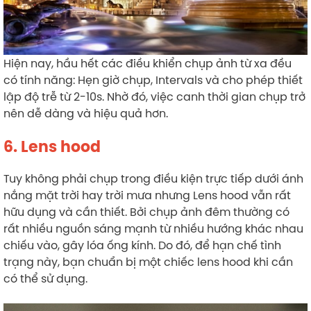
Hiện nay, hầu hết các điều khiển chụp ảnh từ xa đều
có tính năng: Hẹn giờ chụp, Intervals và cho phép thiết
lập độ trễ từ 2-10s. Nhờ đó, việc canh thời gian chụp trở
nên dễ dàng và hiệu quả hơn.
6. Lens hood
Tuy không phải chụp trong điều kiện trực tiếp dưới ánh
nắng mặt trời hay trời mưa nhưng Lens hood vẫn rất
hữu dụng và cần thiết. Bởi chụp ảnh đêm thường có
rất nhiều nguồn sáng mạnh từ nhiều hướng khác nhau
chiếu vào, gây lóa ống kính. Do đó, để hạn chế tình
trạng này, bạn chuẩn bị một chiếc lens hood khi cần
có thể sử dụng.