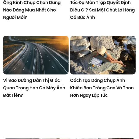
Ống Kính Chụp Chân Dung
Tốc Độ Màn Trập Quyết Định
Nào Đáng Mua Nhất Cho
Điều Gì? Sai Một Chút Là Hỏng
Người Mới?
Cả Bức Ảnh
Vì Sao Đường Dẫn Thị Giác
Cách Tạo Dáng Chụp Ảnh
Quan Trọng Hơn Cả Máy Ảnh
Khiến Bạn Trông Cao Và Thon
Đắt Tiền?
Hơn Ngay Lập Tức