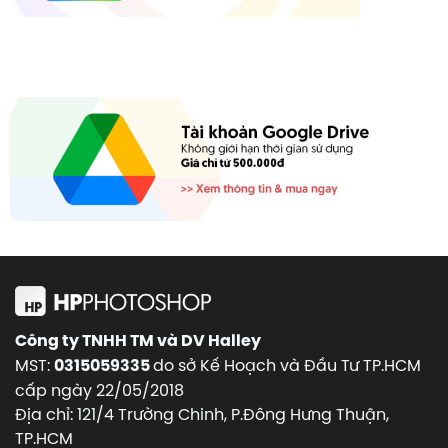
Công ty TNHH TM và DV Halley
MST:
do sở Kế Hoạch và Đầu Tư TP.HCM
0315059335
cấp ngày 22/05/2018
Địa chỉ: 121/4 Trường Chinh, P.Đông Hưng Thuận,
TP.HCM