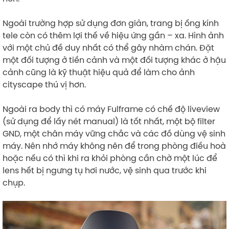
Ngoài trường hợp sử dụng đơn giản, trang bị ống kính
tele còn có thêm lợi thế về hiệu ứng gần – xa. Hình ảnh
với một chủ đề duy nhất có thể gây nhàm chán. Đặt
một đối tượng ở tiền cảnh và một đối tượng khác ở hậu
cảnh cũng là kỹ thuật hiệu quả để làm cho ảnh
cityscape thú vị hơn.
Ngoài ra body thì có máy Fulframe có chế độ liveview
(sử dụng để lấy nét manual) là tốt nhất, một bộ filter
GND, một chân máy vững chắc và các đồ dùng vệ sinh
máy. Nên nhớ máy không nên để trong phòng điều hoà
hoặc nếu có thì khi ra khỏi phòng cần chờ một lúc để
lens hết bị ngưng tụ hơi nước, vệ sinh qua trước khi
chụp.