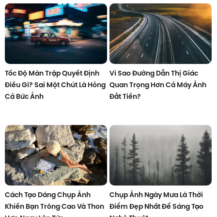
Tốc Độ Màn Trập Quyết Định
Vì Sao Đường Dẫn Thị Giác
Điều Gì? Sai Một Chút Là Hỏng
Quan Trọng Hơn Cả Máy Ảnh
Cả Bức Ảnh
Đắt Tiền?
Cách Tạo Dáng Chụp Ảnh
Chụp Ảnh Ngày Mưa Là Thời
Khiến Bạn Trông Cao Và Thon
Điểm Đẹp Nhất Để Sáng Tạo