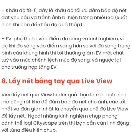
– Khẩu độ f8-11, đây là khẩu độ tối ưu đảm bảo độ nét
đạt yêu cầu và tránh ảnh bị hiện tượng nhiễu xạ (xuất
hiện khi bạn để khẩu độ quá thấp).
– EV: phụ thuộc vào điểm đo sáng và kinh nghiệm, ví
dụ khi đo sáng vào điểm sáng hơn so với độ sáng trung
bình của khung hình thì tôi thường giảm EV một chút
tuỳ vào mức chênh lệch mức độ sáng, và ngược lại
cho trường hợp tăng EV.
8. Lấy nét bằng tay qua Live View
Việc lấy nét qua View finder quả thực là một cực hình
mà cũng rất khó để đảm bảo độ nét cho ảnh, các tốt
nhất và đơn giản nhất là chuyển qua chế độ Live View
để lấy nét. Ngoài những kinh nghiệm chụp phong
cảnh thể loại Cityscape trên thì bạn cần cần linh động
với từng điều kiện chụp.