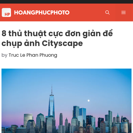
Skip
to
Me
content
8 thủ thuật cực đơn giản để
chụp ảnh Cityscape
by
Truc Le Phan Phuong