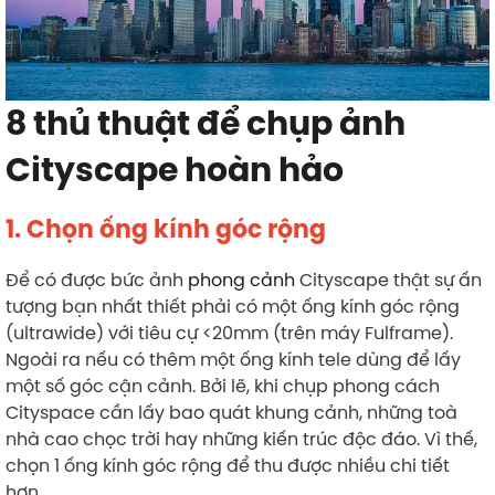
8 thủ thuật để chụp ảnh
Cityscape hoàn hảo
1. Chọn ống kính góc rộng
Để có được bức ảnh
phong cảnh
Cityscape thật sự ấn
tượng bạn nhất thiết phải có một ống kính góc rộng
(ultrawide) với tiêu cự <20mm (trên máy Fulframe).
Ngoài ra nếu có thêm một ống kính tele dùng để lấy
một số góc cận cảnh. Bởi lẽ, khi chụp phong cách
Cityspace cần lấy bao quát khung cảnh, những toà
nhà cao chọc trời hay những kiến trúc độc đáo. Vì thế,
chọn 1 ống kính góc rộng để thu được nhiều chi tiết
hơn.