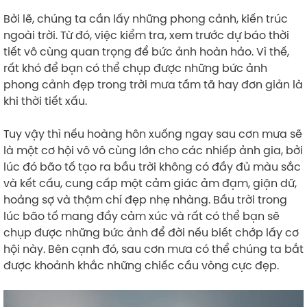
Bởi lẽ, chúng ta cần lấy những phong cảnh, kiến trúc
ngoài trời. Từ đó, việc kiểm tra, xem trước dự báo thời
tiết vô cùng quan trọng để bức ảnh hoàn hảo. Vì thế,
rất khó để bạn có thể chụp được những bức ảnh
phong cảnh đẹp trong trời mưa tầm tã hay đơn giản là
khi thời tiết xấu.
Tuy vậy thì nếu hoàng hôn xuống ngay sau cơn mưa sẽ
là một cơ hội vô vô cùng lớn cho các nhiếp ảnh gia, bởi
lúc đó bão tố tạo ra bầu trời không có đầy đủ màu sắc
và kết cấu, cung cấp một cảm giác ảm đạm, giận dữ,
hoảng sợ và thậm chí đẹp nhẹ nhàng. Bầu trời trong
lúc bão tố mang đầy cảm xúc và rất có thể bạn sẽ
chụp được những bức ảnh để đời nếu biết chớp lấy cơ
hội này. Bên cạnh đó, sau cơn mưa có thể chúng ta bắt
được khoảnh khắc những chiếc cầu vòng cực đẹp.