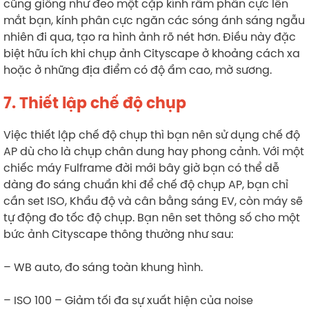
cũng giống như đeo một cặp kính râm phân cực lên
mắt bạn, kính phân cực ngăn các sóng ánh sáng ngẫu
nhiên đi qua, tạo ra hình ảnh rõ nét hơn. Điều này đặc
biệt hữu ích khi chụp ảnh Cityscape ở khoảng cách xa
hoặc ở những địa điểm có độ ẩm cao, mờ sương.
7. Thiết lập chế độ chụp
Việc thiết lập chế độ chụp thì bạn nên sử dụng chế độ
AP dù cho là chụp chân dung hay phong cảnh. Với một
chiếc máy Fulframe đời mới bây giờ bạn có thể dễ
dàng đo sáng chuẩn khi để chế độ chụp AP, bạn chỉ
cần set ISO, Khẩu độ và cân bằng sáng EV, còn máy sẽ
tự động đo tốc độ chụp. Bạn nên set thông số cho một
bức ảnh Cityscape thông thường như sau:
– WB auto, đo sáng toàn khung hình.
– ISO 100 – Giảm tối đa sự xuất hiện của noise