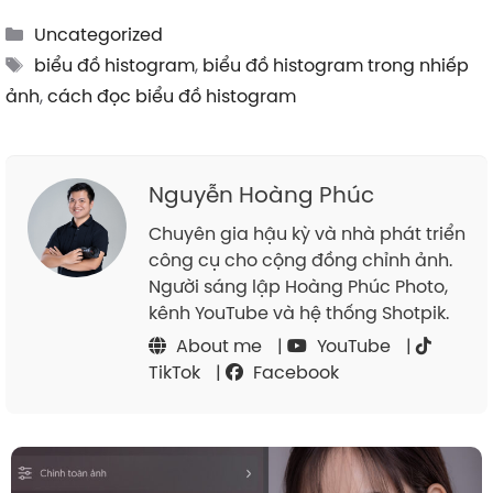
Categories
Uncategorized
Tags
biểu đồ histogram
,
biểu đồ histogram trong nhiếp
ảnh
,
cách đọc biểu đồ histogram
Nguyễn Hoàng Phúc
Chuyên gia hậu kỳ và nhà phát triển
công cụ cho cộng đồng chỉnh ảnh.
Người sáng lập Hoàng Phúc Photo,
kênh YouTube và hệ thống Shotpik.
About me
|
YouTube
|
TikTok
|
Facebook