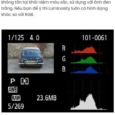
không tồn tại khái niệm màu sắc, sử dụng với ảnh đen
trắng. Nếu bạn để ý thì Luminosity luôn có hình dạng
khác so với RGB.