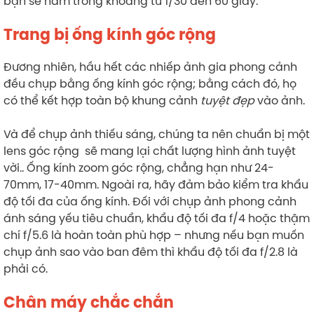
bạn sẽ nằm trong khoảng từ 1/30 đến 60 giây.
Trang bị ống kính góc rộng
Đương nhiên, hầu hết các nhiếp ảnh gia phong cảnh
đều chụp bằng ống kính góc rộng; bằng cách đó, họ
có thể kết hợp toàn bộ khung cảnh
tuyệt đẹp
vào ảnh.
Và để chụp ảnh thiếu sáng, chúng ta nên chuẩn bị một
lens góc rộng sẽ mang lại chất lượng hình ảnh tuyệt
vời.. Ống kính zoom góc rộng, chẳng hạn như 24-
70mm, 17-40mm. Ngoài ra, hãy đảm bảo kiểm tra khẩu
độ tối đa của ống kính. Đối với chụp ảnh phong cảnh
ánh sáng yếu tiêu chuẩn, khẩu độ tối đa f/4 hoặc thậm
chí f/5.6 là hoàn toàn phù hợp – nhưng nếu bạn muốn
chụp ảnh sao vào ban đêm thì khẩu độ tối đa f/2.8 là
phải có.
Chân máy chắc chắn