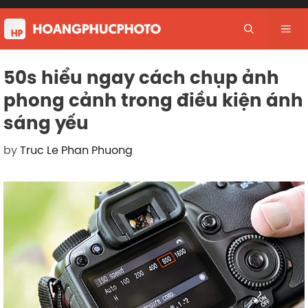
Skip
to
Me
content
50s hiểu ngay cách chụp ảnh
phong cảnh trong điều kiện ánh
sáng yếu
by
Truc Le Phan Phuong