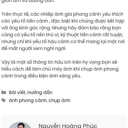
gian âm và đường dẫn.
Trên thực tế, các nhiếp ảnh gia phong cảnh
yêu thích
các yếu tố tiền cảnh , đặc biệt khi chúng được kết hợp
với ống kính góc rộng. Nhưng hãy đảm bảo rằng bạn
cũng có yếu tố nền thú vị; kỹ thuật tiền cảnh rất tuyệt,
nhưng chỉ khi yếu tố hậu cảnh có thể mang lại một nơi
để mắt người xem nghỉ ngơi.
Vậy là một số thông tin hữu ích trên hy vọng bạn sẽ
hiểu cách để làm chủ máy ảnh khi chụp ảnh phong
cảnh trong điều kiện ánh sáng yếu.
Categories
Bài viết
,
Hướng dẫn
Tags
ảnh phong cảnh
,
chụp ảnh
Nguyễn Hoàng Phúc