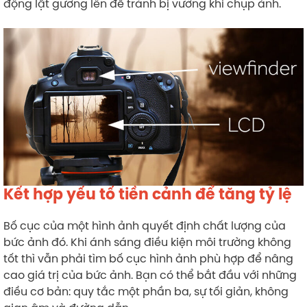
động lật gương lên để tránh bị vướng khi chụp ảnh.
Kết hợp yếu tố tiền cảnh để tăng tỷ lệ
Bố cục của một hình ảnh quyết định chất lượng của
bức ảnh đó. Khi ánh sáng điều kiện môi trường không
tốt thì vẫn phải tìm bố cục hình ảnh phù hợp để nâng
cao giá trị của bức ảnh. Bạn có thể bắt đầu với những
điều cơ bản: quy tắc một phần ba, sự tối giản, không