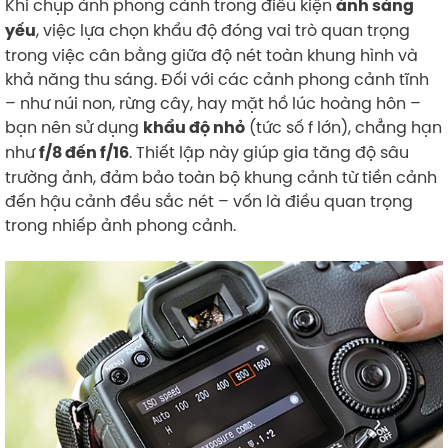
Khi chụp ảnh phong cảnh trong điều kiện
ánh sáng
, việc lựa chọn khẩu độ đóng vai trò quan trọng
yếu
trong việc cân bằng giữa độ nét toàn khung hình và
khả năng thu sáng. Đối với các cảnh phong cảnh tĩnh
– như núi non, rừng cây, hay mặt hồ lúc hoàng hôn –
bạn nên sử dụng
(tức số f lớn), chẳng hạn
khẩu độ nhỏ
như
. Thiết lập này giúp gia tăng độ sâu
f/8 đến f/16
trường ảnh, đảm bảo toàn bộ khung cảnh từ tiền cảnh
đến hậu cảnh đều sắc nét – vốn là điều quan trọng
trong nhiếp ảnh phong cảnh.