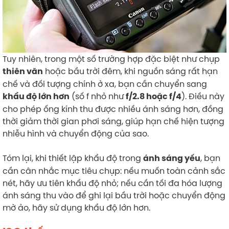
Tuy nhiên, trong một số trường hợp đặc biệt như chụp
hoặc bầu trời đêm, khi nguồn sáng rất hạn
thiên văn
chế và đối tượng chính ở xa, bạn cần chuyển sang
(số f nhỏ như
). Điều này
khẩu độ lớn hơn
f/2.8 hoặc f/4
cho phép ống kính thu được nhiều ánh sáng hơn, đồng
thời giảm thời gian phơi sáng, giúp hạn chế hiện tượng
nhiễu hình và chuyển động của sao.
Tóm lại, khi thiết lập khẩu độ trong
, bạn
ánh sáng yếu
cần cân nhắc mục tiêu chụp: nếu muốn toàn cảnh sắc
nét, hãy ưu tiên khẩu độ nhỏ; nếu cần tối đa hóa lượng
ánh sáng thu vào để ghi lại bầu trời hoặc chuyển động
mờ ảo, hãy sử dụng khẩu độ lớn hơn.