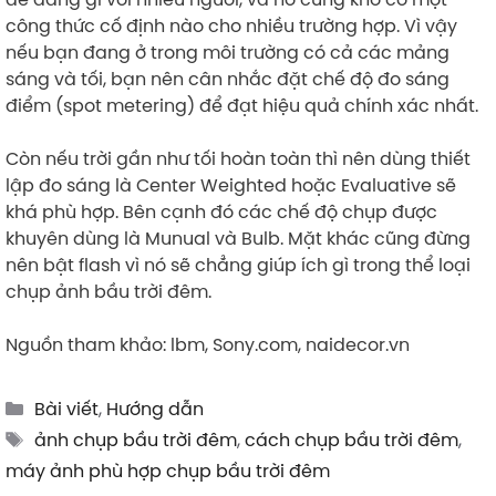
công thức cố định nào cho nhiều trường hợp. Vì vậy
nếu bạn đang ở trong môi trường có cả các mảng
sáng và tối, bạn nên cân nhắc đặt chế độ đo sáng
điểm (spot metering) để đạt hiệu quả chính xác nhất.
Còn nếu trời gần như tối hoàn toàn thì nên dùng thiết
lập đo sáng là Center Weighted hoặc Evaluative sẽ
khá phù hợp. Bên cạnh đó các chế độ chụp được
khuyên dùng là Munual và Bulb. Mặt khác cũng đừng
nên bật flash vì nó sẽ chẳng giúp ích gì trong thể loại
chụp ảnh bầu trời đêm.
Nguồn tham khảo: lbm, Sony.com, naidecor.vn
Categories
Bài viết
,
Hướng dẫn
Tags
ảnh chụp bầu trời đêm
,
cách chụp bầu trời đêm
,
máy ảnh phù hợp chụp bầu trời đêm