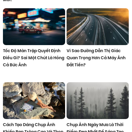
Tốc Độ Màn Trập Quyết Định
Vì Sao Đường Dẫn Thị Giác
Điều Gì? Sai Một Chút Là Hỏng
Quan Trọng Hơn Cả Máy Ảnh
Cả Bức Ảnh
Đắt Tiền?
Cách Tạo Dáng Chụp Ảnh
Chụp Ảnh Ngày Mưa Là Thời
Khiến Bạn Trông Cao Và Thon
Điểm Đẹp Nhất Để Sáng Tạo