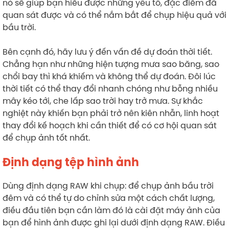
nó sẽ giúp bạn hiểu được những yếu tố, đặc điểm đã
quan sát được và có thể nắm bắt để chụp hiệu quả với
bầu trời.
Bên cạnh đó, hãy lưu ý đến vấn đề dự đoán thời tiết.
Chẳng hạn như những hiện tượng mưa sao băng, sao
chổi bay thì khá khiếm và không thể dự đoán. Đôi lúc
thời tiết có thể thay đổi nhanh chóng như bỗng nhiều
mây kéo tới, che lấp sao trời hay trở mưa. Sự khắc
nghiệt này khiến bạn phải trở nên kiên nhẫn, linh hoạt
thay đổi kế hoạch khi cần thiết để có cơ hội quan sát
để chụp ảnh tốt nhất.
Định dạng tệp hình ảnh
Dùng định dạng RAW khi chụp: để chụp ảnh bầu trời
đêm và có thể tự do chỉnh sửa một cách chất lượng,
điều đầu tiên bạn cần làm đó là cài đặt máy ảnh của
bạn để hình ảnh được ghi lại dưới định dạng RAW. Điều