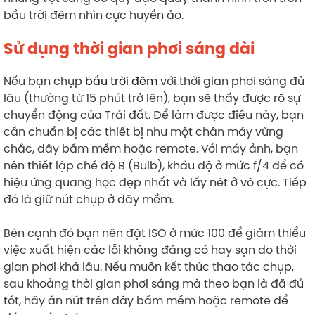
bầu trời đêm nhìn cực huyền ảo.
Sử dụng thời gian phơi sáng dài
Nếu bạn chụp
bầu trời đêm
với thời gian phơi sáng đủ
lâu (thường từ 15 phút trở lên), bạn sẽ thấy được rõ sự
chuyển động của Trái đất. Để làm được điều này, bạn
cần chuẩn bị các thiết bị như một chân máy vững
chắc, dây bấm mềm hoặc remote. Với máy ảnh, bạn
nên thiết lập chế độ B (Bulb), khẩu độ ở mức f/4 để có
hiệu ứng quang học đẹp nhất và lấy nét ở vô cực. Tiếp
đó là giữ nút chụp ở dây mềm.
Bên cạnh đó bạn nên đặt ISO ở mức 100 để giảm thiểu
việc xuất hiện các lỗi không đáng có hay sạn do thời
gian phơi khá lâu. Nếu muốn kết thúc thao tác chụp,
sau khoảng thời gian phơi sáng mà theo bạn là đã đủ
tốt, hãy ấn nút trên dây bấm mềm hoặc remote để