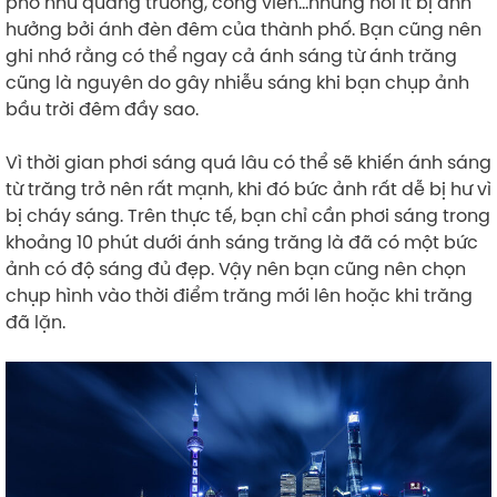
phố như quảng trường, công viên…những nơi ít bị ảnh
hưởng bởi ánh đèn đêm của thành phố. Bạn cũng nên
ghi nhớ rằng có thể ngay cả ánh sáng từ ánh trăng
cũng là nguyên do gây nhiễu sáng khi bạn chụp ảnh
bầu trời đêm đầy sao.
Vì thời gian phơi sáng quá lâu có thể sẽ khiến ánh sáng
từ trăng trở nên rất mạnh, khi đó bức ảnh rất dễ bị hư vì
bị cháy sáng. Trên thực tế, bạn chỉ cần phơi sáng trong
khoảng 10 phút dưới ánh sáng trăng là đã có một bức
ảnh có độ sáng đủ đẹp. Vậy nên bạn cũng nên chọn
chụp hình vào thời điểm trăng mới lên hoặc khi trăng
đã lặn.