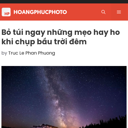
Skip
to
Me
content
Bỏ túi ngay những mẹo hay ho
khi chụp bầu trời đêm
by
Truc Le Phan Phuong