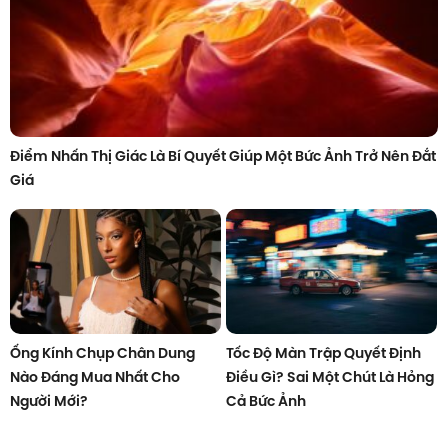
Điểm Nhấn Thị Giác Là Bí Quyết Giúp Một Bức Ảnh Trở Nên Đắt
Giá
Ống Kính Chụp Chân Dung
Tốc Độ Màn Trập Quyết Định
Nào Đáng Mua Nhất Cho
Điều Gì? Sai Một Chút Là Hỏng
Người Mới?
Cả Bức Ảnh