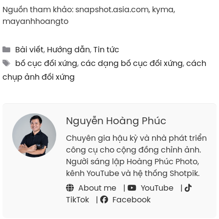
Nguồn tham khảo: snapshot.asia.com, kyma,
mayanhhoangto
Categories
Bài viết
,
Hướng dẫn
,
Tin tức
Tags
bố cục đối xứng
,
các dạng bố cục đối xứng
,
cách
chụp ảnh đối xứng
Nguyễn Hoàng Phúc
Chuyên gia hậu kỳ và nhà phát triển
công cụ cho cộng đồng chỉnh ảnh.
Người sáng lập Hoàng Phúc Photo,
kênh YouTube và hệ thống Shotpik.
About me
|
YouTube
|
TikTok
|
Facebook