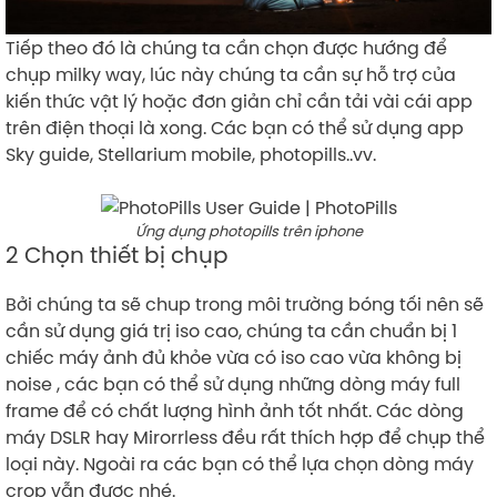
Tiếp theo đó là chúng ta cần chọn được hướng để
chụp milky way, lúc này chúng ta cần sự hỗ trợ của
kiến thức vật lý hoặc đơn giản chỉ cần tải vài cái app
trên điện thoại là xong. Các bạn có thể sử dụng app
Sky guide, Stellarium mobile, photopills..vv.
Ứng dụng photopills trên iphone
2 Chọn thiết bị chụp
Bởi chúng ta sẽ chup trong môi trường bóng tối nên sẽ
cần sử dụng giá trị iso cao, chúng ta cần chuẩn bị 1
chiếc máy ảnh đủ khỏe vừa có iso cao vừa không bị
noise , các bạn có thể sử dụng những dòng máy full
frame để có chất lượng hình ảnh tốt nhất. Các dòng
máy DSLR hay Mirorrless đều rất thích hợp để chụp thể
loại này. Ngoài ra các bạn có thể lựa chọn dòng máy
crop vẫn được nhé.