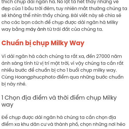
thích chụp dải ngân hà. Nó lột tả hết thảy những vẻ
đẹp của 1 bầu trời đêm, tuy nhiên mắt thường chúng ta
sẽ không thể nhìn thấy chúng. Bài viết này sẽ chia sẻ
cho các bạn cách để chụp được dải ngân hà Milky
way bằng
máy ảnh
từ trái đất của chúng ta.
Chuẩn bị chụp Milky Way
Vì dải ngân hà cách chúng ta rất xa, đến 27000 năm
ánh sáng tính từ vị trí mặt trời, vì vậy chúng ta cần rất
nhiều bước để chuẩn bị cho 1 buổi chụp milky way.
Cùng Hoangphucphoto điểm qua những bước chuẩn
bị này nhé.
1 Chọn địa điểm và thời điểm chụp Milky
way
Để chụp được dải ngân hà chúng ta cần chọn địa
điểm xa khu dân cư và thành phố, chọn những nơi hẻo