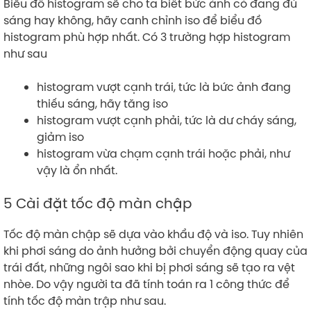
Biểu đồ histogram sẽ cho ta biết bức ánh có đang đủ
sáng hay không, hãy canh chỉnh iso để biểu đồ
histogram phù hợp nhất. Có 3 trường hợp histogram
như sau
histogram vượt cạnh trái, tức là bức ảnh đang
thiếu sáng, hãy tăng iso
histogram vượt cạnh phải, tức là dư cháy sáng,
giảm iso
histogram vừa chạm cạnh trái hoặc phải, như
vậy là ổn nhất.
5 Cài đặt tốc độ màn chập
Tốc độ màn chập sẽ dựa vào khẩu độ và iso. Tuy nhiên
khi phơi sáng do ảnh hưởng bởi chuyển động quay của
trái đất, những ngôi sao khi bị phơi sáng sẽ tạo ra vệt
nhòe. Do vậy người ta đã tính toán ra 1 công thức để
tính tốc độ màn trập như sau.