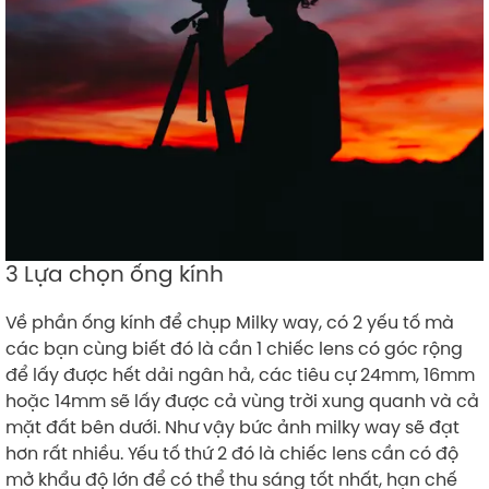
3 Lựa chọn ống kính
Về phần ống kính để chụp Milky way, có 2 yếu tố mà
các bạn cùng biết đó là cần 1 chiếc lens có góc rộng
để lấy được hết dải ngân hả, các tiêu cự 24mm, 16mm
hoặc 14mm sẽ lấy được cả vùng trời xung quanh và cả
mặt đất bên dưới. Như vậy bức ảnh milky way sẽ đạt
hơn rất nhiều. Yếu tố thứ 2 đó là chiếc lens cần có độ
mở khẩu độ lớn để có thể thu sáng tốt nhất, hạn chế