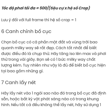
Tốc độ phơi tối đa = 500/(tiệu cự x hệ số Crop)
Lưu ý đối với full frame thì hệ số crop = 1
6 Canh chỉnh bố cục
Chọn bố cục có cả phần mặt đất và vùng trời bao
quanh milky way sẽ rất đẹp. Cách tốt nhất để biết
được điều đó là chụp thử. Hãy tăng iso lên max và phơi
thử trong vài giây. Bạn sẽ có 1 bức milky way chất
lượng kém. Tuy nhiên như vậy là đủ để biết bố cục hiện
tại bao gồm những gì.
7 Canh lấy nét
Hãy lấy nét vào 1 ngôi sao nào đó trong bố cục đã định
sẵn, hoặc bất kỳ vật phát sáng nào có trong khung
hình. Nếu tất cả đều không thể lấy nét, hãy sử dụng 1