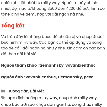
nhiều chi tiết nhất từ milky way. Ngoài ra hãy chỉnh
nhiệt độ màu từ khoảng 3500 đến 4200 để bức hình có
tone lạnh về đêm , hợp với dải ngân hà nhé.
Tổng kết
Và trên đây là những bước để chuẩn bị và chụp được 1
bức hình milky way. Các bạn có thể áp dụng và sáng
tạo để có 1 dải ngân hà như ý nhé. Xin cảm ơn các bạn
đã theo dõi bài viết.
Nguồn tham khảo : tiemanhsky, vovankienthuc
Nguồn ảnh : vovankienthuc, tiemanhsky, pexel
Categories
Hướng dẫn
,
Bài viết
Tags
app định hướng milky way
,
chụp ảnh milky way
,
chụp bầu trời sao
,
chụp dải ngân hà
,
công thức milky