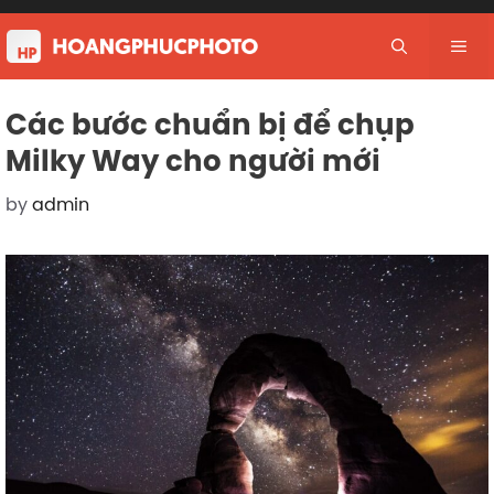
Skip
to
Me
content
Các bước chuẩn bị để chụp
Milky Way cho người mới
by
admin