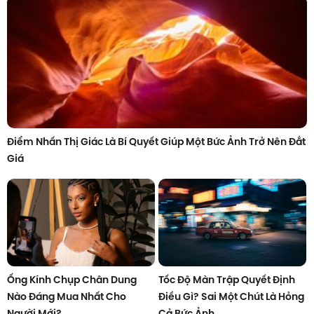
Điểm Nhấn Thị Giác Là Bí Quyết Giúp Một Bức Ảnh Trở Nên Đắt
Giá
Ống Kính Chụp Chân Dung
Tốc Độ Màn Trập Quyết Định
Nào Đáng Mua Nhất Cho
Điều Gì? Sai Một Chút Là Hỏng
Người Mới?
Cả Bức Ảnh