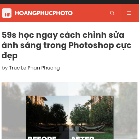
Skip
to
Me
content
59s học ngay cách chỉnh sửa
ánh sáng trong Photoshop cực
đẹp
by
Truc Le Phan Phuong