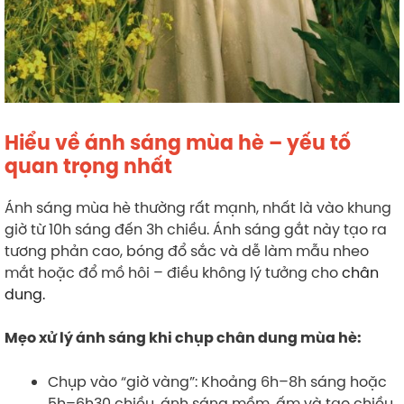
Hiểu về ánh sáng mùa hè – yếu tố
quan trọng nhất
Ánh sáng mùa hè thường rất mạnh, nhất là vào khung
giờ từ 10h sáng đến 3h chiều. Ánh sáng gắt này tạo ra
tương phản cao, bóng đổ sắc và dễ làm mẫu nheo
mắt hoặc đổ mồ hôi – điều không lý tưởng cho
chân
dung.
Mẹo xử lý ánh sáng khi chụp chân dung mùa hè:
Chụp vào “giờ vàng”: Khoảng 6h–8h sáng hoặc
5h–6h30 chiều, ánh sáng mềm, ấm và tạo chiều