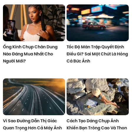
Ống Kính Chụp Chân Dung
Tốc Độ Màn Trập Quyết Định
Nào Đáng Mua Nhất Cho
Điều Gì? Sai Một Chút Là Hỏng
Người Mới?
Cả Bức Ảnh
Vì Sao Đường Dẫn Thị Giác
Cách Tạo Dáng Chụp Ảnh
Quan Trọng Hơn Cả Máy Ảnh
Khiến Bạn Trông Cao Và Thon