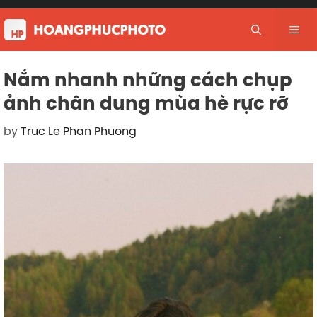
Skip
to
Me
content
Nắm nhanh những cách chụp
ảnh chân dung mùa hè rực rỡ
by
Truc Le Phan Phuong