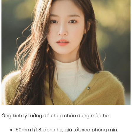
Ống kính lý tưởng để chụp chân dung mùa hè:
50mm f/1.8: gọn nhẹ, giá tốt, xóa phông mịn.