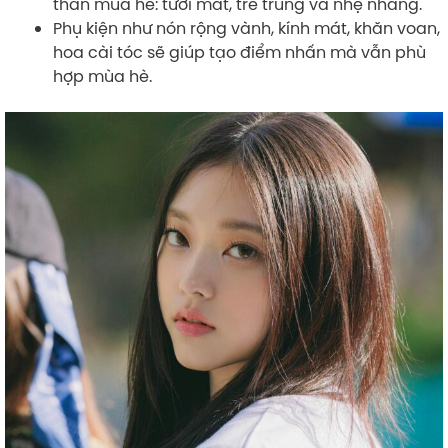
thần mùa hè: tươi mát, trẻ trung và nhẹ nhàng.
Phụ kiện như nón rộng vành, kính mát, khăn voan,
hoa cài tóc sẽ giúp tạo điểm nhấn mà vẫn phù
hợp mùa hè.