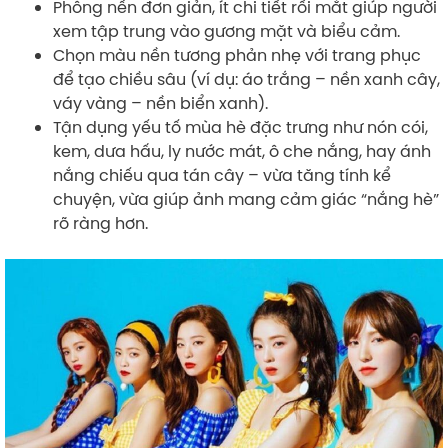
Phông nền đơn giản, ít chi tiết rối mắt giúp người
xem tập trung vào gương mặt và biểu cảm.
Chọn màu nền tương phản nhẹ với trang phục
để tạo chiều sâu (ví dụ: áo trắng – nền xanh cây,
váy vàng – nền biển xanh).
Tận dụng yếu tố mùa hè đặc trưng như nón cói,
kem, dưa hấu, ly nước mát, ô che nắng, hay ánh
nắng chiếu qua tán cây – vừa tăng tính kể
chuyện, vừa giúp ảnh mang cảm giác “nắng hè”
rõ ràng hơn.