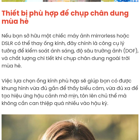
Thiết bị phù hợp để chụp chân dung
mùa hè
Nếu bạn sở hữu một chiếc máy ảnh mirrorless hoặc
DSLR có thể thay ống kính, đây chính là công cụ lý
tưởng để kiểm soát ánh sáng, độ sâu trường ảnh (DOF),
và chất lượng chi tiết khi chụp chân dung ngoài trời
mùa hè.
Việc lựa chọn ống kính phù hợp sẽ giúp bạn có được
khung hình vừa đủ gần để thấy biểu cảm, vừa đủ xa để
tạo hiệu ứng hậu cảnh mờ mịn, tôn lên chủ thể mà
không cần can thiệp quá nhiều vào hậu kỳ.