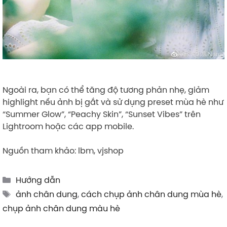
Ngoài ra, bạn có thể tăng độ tương phản nhẹ, giảm
highlight nếu ảnh bị gắt và sử dụng preset mùa hè như
“Summer Glow”, “Peachy Skin”, “Sunset Vibes” trên
Lightroom hoặc các app mobile.
Nguồn tham khảo: lbm, vjshop
Categories
Hướng dẫn
Tags
ảnh chân dung
,
cách chụp ảnh chân dung mùa hè
,
chụp ảnh chân dung màu hè