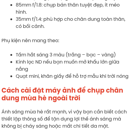
85mm f/1.8: chụp bán thân tuyệt đẹp, ít méo
hình.
35mm f/1.4: phù hợp cho chân dung toàn thân,
có bối cảnh.
Phụ kiện nên mang theo:
Tấm hắt sáng 3 màu (trắng – bạc – vàng)
Kính lọc ND nếu bạn muốn mở khẩu lớn giữa
nắng
Quạt mini, khăn giấy để hỗ trợ mẫu khi trời nóng
Cách cài đặt máy ảnh để chụp chân
dung mùa hè ngoài trời
Ánh sáng mùa hè rất mạnh, vì vậy bạn cần biết cách
thiết lập thông số để tận dụng lợi thế ánh sáng mà
không bị cháy sáng hoặc mất chi tiết da mặt.