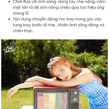
Chơi đùa với ánh sáng: dùng tay che nắng, cầm
một tán lá để ánh nắng chiếu qua tạo hiệu ứng
loang lổ.
Tận dụng chuyển động: tóc bay trong gió, váy
tung bay, bước đi nhẹ… khiến ảnh sống động và
chân thực.