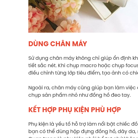
DÙNG CHÂN MÁY
Sử dụng chân máy không chỉ giúp ổn định kh
tiết sắc nét. Khi chụp macro hoặc chụp focu
điều chỉnh từng lớp tiêu điểm, tạo ảnh có ch
Ngoài ra, chân máy cũng giúp bạn làm việc ch
chụp sản phẩm nhỏ như đồng hồ đeo tay.
KẾT HỢP PHỤ KIỆN PHÙ HỢP
Phụ kiện là yếu tố hỗ trợ làm nổi bật chiếc đ
bạn có thể dùng hộp đựng đồng hồ, dây da, n