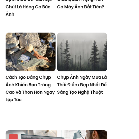
Chút Là Hỏng Cả Bức
Cả Máy Ảnh Đắt Tiền?
Ảnh
Cách Tạo Dáng Chụp
Chụp Ảnh Ngày Mưa Là
Ảnh Khiến Bạn Trông
Thời Điểm Đẹp Nhất Để
Cao Và Thon Hơn Ngay
Sáng Tạo Nghệ Thuật
Lập Tức