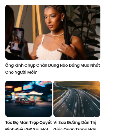
Ống Kính Chụp Chân Dung Nào Đáng Mua Nhất
Cho Người Mới?
Tốc Độ Màn Trập Quyết
Vì Sao Đường Dẫn Thị
Định Điều Gì? Sai Một
Giác Quan Trọng Hơn