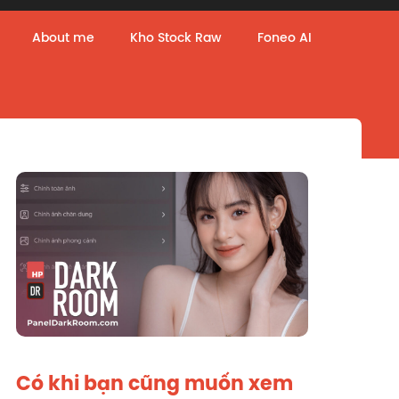
About me
Kho Stock Raw
Foneo AI
Có khi bạn cũng muốn xem