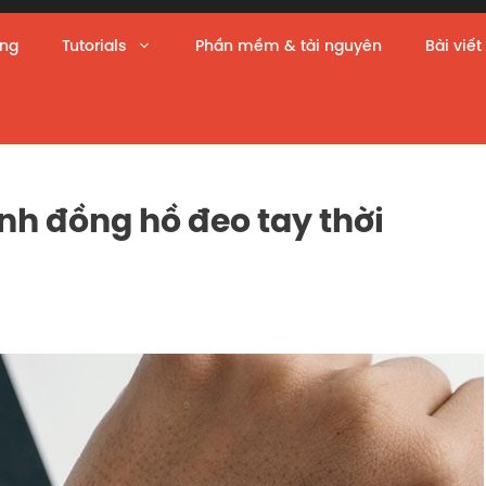
àng
Tutorials
Phần mềm & tài nguyên
Bài viết
h đồng hồ đeo tay thời