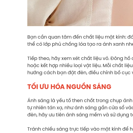
Bạn cần quan tâm đến chất liệu mặt kính: đó
thể có lớp phủ chống lóa tạo ra ánh xanh nhẹ
Tiếp theo, hãy xem xét chất liệu vỏ. Đông hồ
hoặc kết hợp nhiều loại vật liệu. Mỗi chất l
hướng cách bạn đặt đèn, điều chỉnh bố cục
TỐI ƯU HÓA NGUỒN SÁNG
Ánh sáng là yếu tố then chốt trong chụp ản
tự nhiên tán xạ, như ánh sáng gần cửa sổ v
đèn, hãy ưu tiên ánh sáng mềm và sử dụng 
Tránh chiếu sáng trực tiếp vào mặt kính để