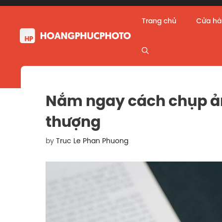
Skip
to
Trang chủ
Cửa h
content
Nắm ngay cách chụp ản
thượng
by
Truc Le Phan Phuong