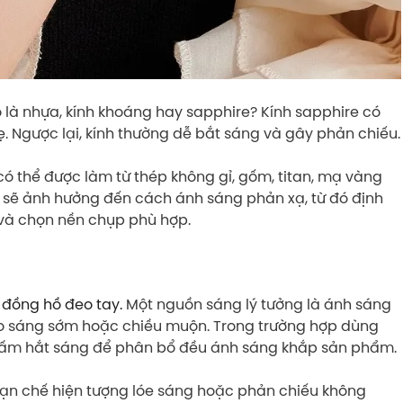
 là nhựa, kính khoáng hay sapphire? Kính sapphire có
. Ngược lại, kính thường dễ bắt sáng và gây phản chiếu.
 có thể được làm từ thép không gỉ, gốm, titan, mạ vàng
iệu sẽ ảnh hưởng đến cách ánh sáng phản xạ, từ đó định
 và chọn nền chụp phù hợp.
h
đồng hồ đeo tay.
Một nguồn sáng lý tưởng là ánh sáng
ào sáng sớm hoặc chiều muộn. Trong trường hợp dùng
tấm hắt sáng để phân bổ đều ánh sáng khắp sản phẩm.
 hạn chế hiện tượng lóe sáng hoặc phản chiếu không