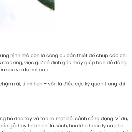
ung hình mà còn là công cụ cần thiết để chụp các chi
s stacking, việc giữ cố định góc máy giúp bạn dễ dàng
iều sâu và độ nét cao.
ậm rãi, tỉ mỉ hơn – vốn là điều cực kỳ quan trọng khi
ồng hồ đeo tay và tạo ra một bối cảnh sống động. Ví dụ,
ền gỗ, hay thậm chí là sách, hoa khô hoặc ly cà phê.