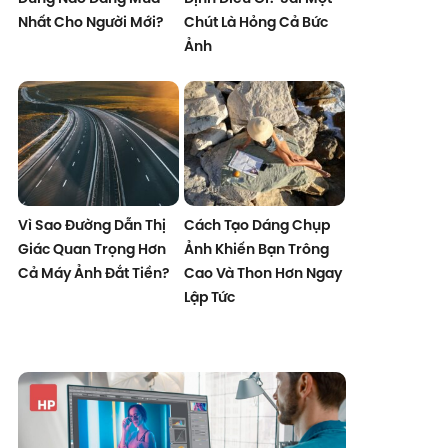
Nhất Cho Người Mới?
Chút Là Hỏng Cả Bức
Ảnh
Vì Sao Đường Dẫn Thị
Cách Tạo Dáng Chụp
Giác Quan Trọng Hơn
Ảnh Khiến Bạn Trông
Cả Máy Ảnh Đắt Tiền?
Cao Và Thon Hơn Ngay
Lập Tức