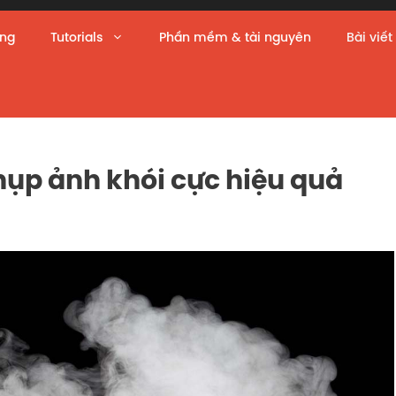
àng
Tutorials
Phần mềm & tài nguyên
Bài viết
ụp ảnh khói cực hiệu quả