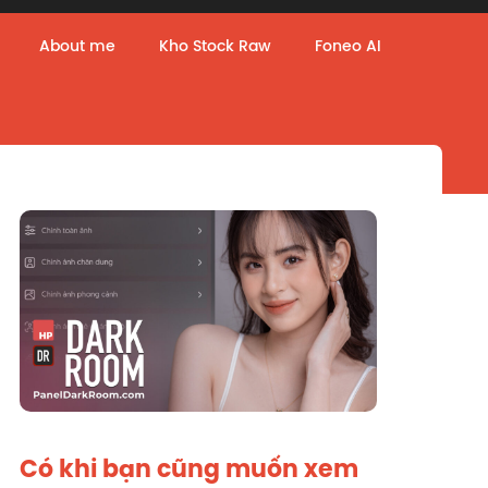
About me
Kho Stock Raw
Foneo AI
Có khi bạn cũng muốn xem