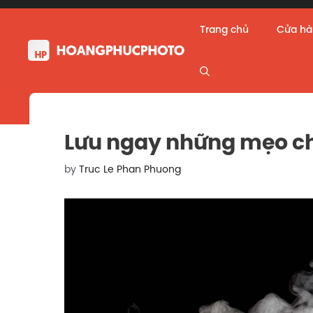
Skip
to
Trang chủ
Cửa h
content
Lưu ngay những mẹo ch
by
Truc Le Phan Phuong