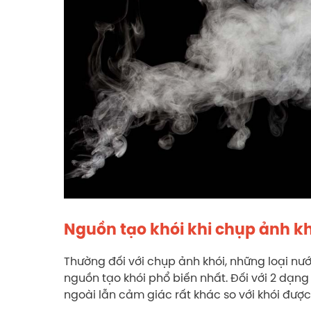
Nguồn tạo khói khi chụp ảnh k
Thường đối với chụp ảnh khói, những loại nư
nguồn tạo khói phổ biến nhất. Đối với 2 dạng
ngoài lẫn cảm giác rất khác so với khói được 