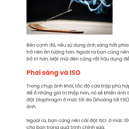
Bên cạnh đó, nếu sử dụng ánh sáng hắt phía
trở nên ấn tượng hơn. Ngoài ra bạn cũng nên
bố trí hơn. Một mũi đèn cũng rất hữu dụng đ
Phơi sáng và ISO
Trong chụp ảnh khói, tốc độ cửa trập phù hợp
để ở những giá trị thấp hơn, nó sẽ khiến ảnh
đặt Diaphragm ở mức tối đa (khoảng tới f:16
ảnh.
Ngoài ra, bạn cũng nên cài đặt ISO ở mức 100
cho bạn trong quá trình chỉnh sửa.