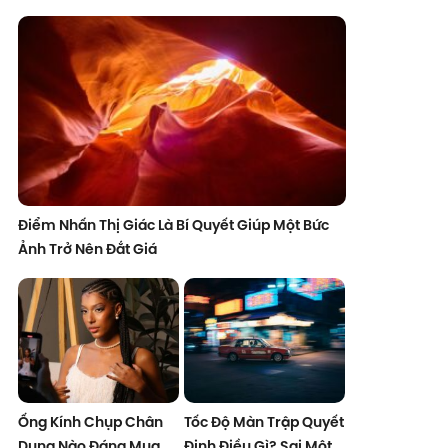
Điểm Nhấn Thị Giác Là Bí Quyết Giúp Một Bức
Ảnh Trở Nên Đắt Giá
Ống Kính Chụp Chân
Tốc Độ Màn Trập Quyết
Dung Nào Đáng Mua
Định Điều Gì? Sai Một