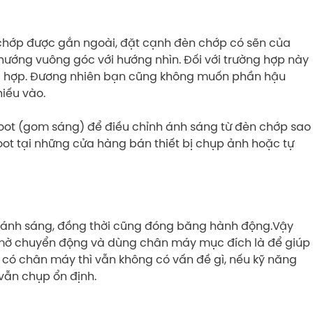
chớp được gắn ngoài, đặt cạnh đèn chớp có sẽn của
hướng vuông góc với hướng nhìn. Đối với trường hợp này
phù hợp. Đương nhiên bạn cũng không muốn phần hậu
hiếu vào.
oot (gom sáng) để điều chỉnh ánh sáng từ đèn chớp sao
oot tại những cửa hàng bán thiết bị chụp ảnh hoặc tự
 ánh sáng, đồng thời cũng đóng băng hành động.Vậy
 mờ chuyển động và dùng chân máy mục đích là để giúp
 có chân máy thì vẫn không có vấn đề gì, nếu kỹ năng
vẫn chụp ổn định.