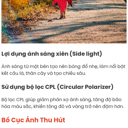
Lợi dụng ánh sáng xiên (Side light)
Ánh sáng từ một bên tạo nên bóng đổ nhẹ, làm nổi bật
kết cấu lá, thân cây và tạo chiều sâu.
Sử dụng bộ lọc CPL (Circular Polarizer)
Bộ lọc CPL giúp giảm phản xạ ánh sáng, tăng độ bão
hòa màu sắc, khiến tông đỏ và vàng trở nên đậm hơn.
Bố Cục Ảnh Thu Hút