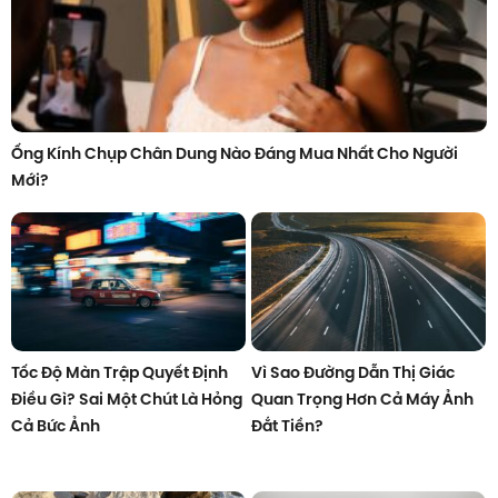
Ống Kính Chụp Chân Dung Nào Đáng Mua Nhất Cho Người
Mới?
Tốc Độ Màn Trập Quyết Định
Vì Sao Đường Dẫn Thị Giác
Điều Gì? Sai Một Chút Là Hỏng
Quan Trọng Hơn Cả Máy Ảnh
Cả Bức Ảnh
Đắt Tiền?