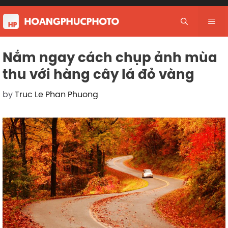
Skip
to
Me
content
Nắm ngay cách chụp ảnh mùa
thu với hàng cây lá đỏ vàng
by
Truc Le Phan Phuong