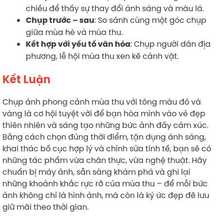
chiều để thấy sự thay đổi ánh sáng và màu lá.
: So sánh cùng một góc chụp
Chụp trước – sau
giữa mùa hè và mùa thu.
: Chụp người dân địa
Kết hợp với yếu tố văn hóa
phương, lễ hội mùa thu xen kẽ cảnh vật.
Kết Luận
Chụp ảnh phong cảnh mùa thu với tông màu đỏ và
vàng là cơ hội tuyệt vời để bạn hòa mình vào vẻ đẹp
thiên nhiên và sáng tạo những bức ảnh đầy cảm xúc.
Bằng cách chọn đúng thời điểm, tận dụng ánh sáng,
khai thác bố cục hợp lý và chỉnh sửa tinh tế, bạn sẽ có
những tác phẩm vừa chân thực, vừa nghệ thuật. Hãy
chuẩn bị máy ảnh, sẵn sàng khám phá và ghi lại
những khoảnh khắc rực rỡ của mùa thu – để mỗi bức
ảnh không chỉ là hình ảnh, mà còn là ký ức đẹp đẽ lưu
giữ mãi theo thời gian.