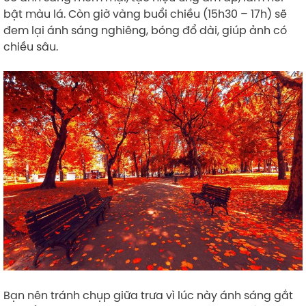
bật màu lá. Còn giờ vàng buổi chiều (15h30 – 17h) sẽ
đem lại ánh sáng nghiêng, bóng đổ dài, giúp ảnh có
chiều sâu.
Bạn nên tránh chụp giữa trưa vì lúc này ánh sáng gắt