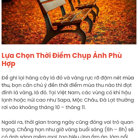
Lựa Chọn Thời Điểm Chụp Ảnh Phù
Hợp
Để ghi lại hàng cây lá đỏ và vàng rực rỡ đậm nét
mùa
thu
, bạn cần chú ý đến thời điểm mùa thu nào thì đạt
đỉnh lá vàng, lá đỏ. Tại Việt Nam, các vùng có khí hậu
lạnh hoặc núi cao như Sapa, Mộc Châu, Đà Lạt thường
rơi vào khoảng tháng 10 – tháng 11.
Ngoài ra, thời gian trong ngày cũng đóng vai trò quan
trọng. Chẳng hạn như giờ vàng buổi sáng (6h – 8h) sẽ
có ánh sáng mềm mại, tạo hiệu ứng ấm áp, làm nổi