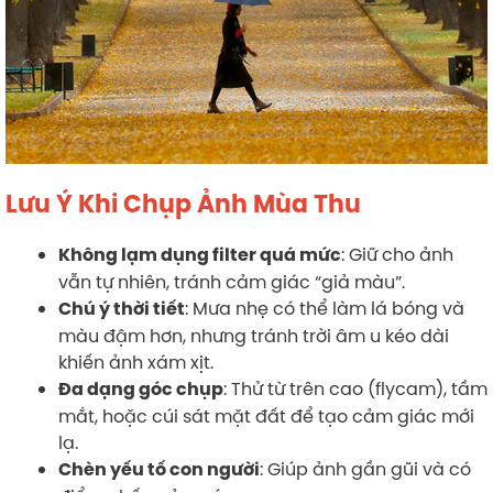
Lưu Ý Khi Chụp Ảnh Mùa Thu
: Giữ cho ảnh
Không lạm dụng filter quá mức
vẫn tự nhiên, tránh cảm giác “giả màu”.
: Mưa nhẹ có thể làm lá bóng và
Chú ý thời tiết
màu đậm hơn, nhưng tránh trời âm u kéo dài
khiến ảnh xám xịt.
: Thử từ trên cao (flycam), tầm
Đa dạng góc chụp
mắt, hoặc cúi sát mặt đất để tạo cảm giác mới
lạ.
: Giúp ảnh gần gũi và có
Chèn yếu tố con người