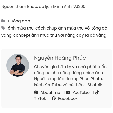
Nguồn tham khảo: du lịch Minh Anh, VJ360
Categories
Hướng dẫn
Tags
ảnh mùa thu
,
cách chụp ảnh mùa thu với tông đỏ
vàng
,
concept ảnh mùa thu với hàng cây lá đỏ vàng
Nguyễn Hoàng Phúc
Chuyên gia hậu kỳ và nhà phát triển
công cụ cho cộng đồng chỉnh ảnh.
Người sáng lập Hoàng Phúc Photo,
kênh YouTube và hệ thống Shotpik.
About me
|
YouTube
|
TikTok
|
Facebook