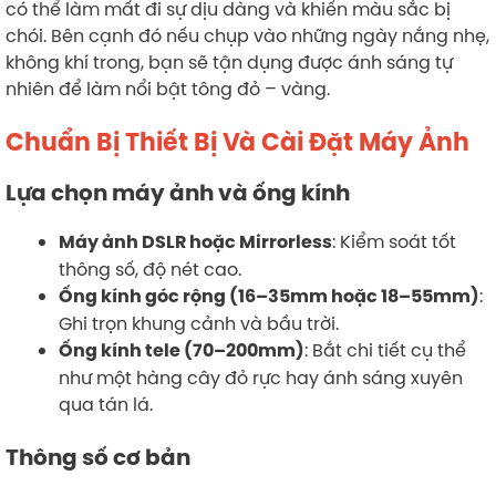
có thể làm mất đi sự dịu dàng và khiến màu sắc bị
chói. Bên cạnh đó nếu chụp vào những ngày nắng nhẹ,
không khí trong, bạn sẽ tận dụng được ánh sáng tự
nhiên để làm nổi bật tông đỏ – vàng.
Chuẩn Bị Thiết Bị Và Cài Đặt Máy Ảnh
Lựa chọn máy ảnh và ống kính
: Kiểm soát tốt
Máy ảnh DSLR hoặc Mirrorless
thông số, độ nét cao.
:
Ống kính góc rộng (16–35mm hoặc 18–55mm)
Ghi trọn khung cảnh và bầu trời.
: Bắt chi tiết cụ thể
Ống kính tele (70–200mm)
như một hàng cây đỏ rực hay ánh sáng xuyên
qua tán lá.
Thông số cơ bản