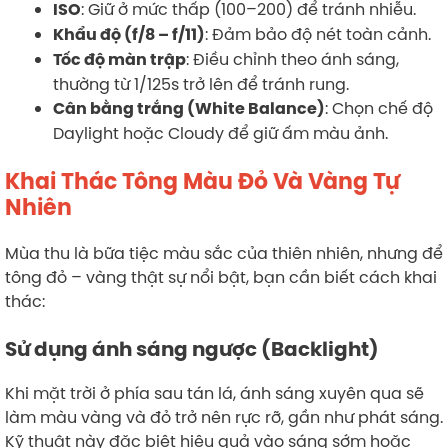
: Giữ ở mức thấp (100–200) để tránh nhiễu.
ISO
: Đảm bảo độ nét toàn cảnh.
Khẩu độ (f/8 – f/11)
: Điều chỉnh theo ánh sáng,
Tốc độ màn trập
thường từ 1/125s trở lên để tránh rung.
: Chọn chế độ
Cân bằng trắng (White Balance)
Daylight hoặc Cloudy để giữ ấm màu ảnh.
Khai Thác Tông Màu Đỏ Và Vàng Tự
Nhiên
Mùa thu là bữa tiệc màu sắc của thiên nhiên, nhưng để
tông đỏ – vàng thật sự nổi bật, bạn cần biết cách khai
thác:
Sử dụng ánh sáng ngược (Backlight)
Khi mặt trời ở phía sau tán lá, ánh sáng xuyên qua sẽ
làm màu vàng và đỏ trở nên rực rỡ, gần như phát sáng.
Kỹ thuật này đặc biệt hiệu quả vào sáng sớm hoặc