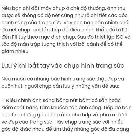
Nếu bạn chỉ đặt máy chụp ở chế độ thường, ảnh thu
được sẽ không có độ nét cũng như rõ chi tiết các góc
cạnh sáng của trang sức. Vậy nên bạn cần chỉnh chế
độ nét chụp một lần, tiếp đó điều chỉnh khẩu độ từ F9
đến F11 tùy theo mục đích chụp. Sau đó thiết lập ISO và
tốc độ màn trập tương thích với bối cảnh để có thể
giảm nhiễu
Lưu ý khi bắt tay vào chụp hình trang sức
Nếu muốn có những bức hình trang sức thật đẹp và
cuốn hút, người chụp cần lưu ý những vấn đề sau:
– Điều chỉnh ánh sáng bằng nút bấm có sẵn hoặc
kiểm soát bằng tấm khuếch tán ánh sáng. Tiếp đó bạn
nên tìm những góc chụp ảnh phù hợp và phô ra được
vẻ đẹp của trang sức. Hãy chụp trang sức với nhiều
góc độ khác nhau để tìm thấy những góc độ đa dạng