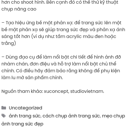
hơn cho shoot hình. Bên cạnh đó có thể thử kỹ thuật
chụp nâng cao
– Tạo hiệu ứng bề mặt phản xạ: để trang sức lên một
bề mặt phản xạ sẽ giúp trang sức đẹp và phản xạ ánh
sáng tốt hơn (ví dụ như: tấm acrylic màu đen hoặc
trắng)
– Dùng đạo cụ để làm nổi bật chi tiết để hình ảnh đỡ
nhàm chán, đơn điệu và hỗ trợ làm nổi bật chủ thể
chính. Có điều hãy đảm bảo rằng không để phụ kiện
làm lu mờ sản phẩm chính.
Nguồn tham khảo: xuconcept, studiovietnam.
Categories
Uncategorized
Tags
ảnh trang sức
,
cách chụp ảnh trang sức
,
mẹo chụp
ảnh trang sức đẹp