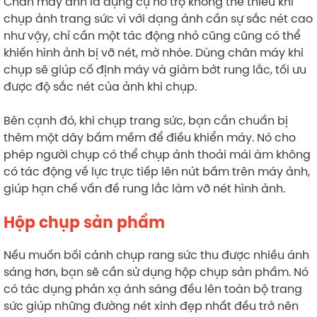
Chân máy ảnh là dụng cụ hỗ trợ không thể thiếu khi
chụp ảnh trang sức vì với dạng ảnh cần sự sắc nét cao
như vậy, chỉ cần một tác động nhỏ cũng cũng có thể
khiến hình ảnh bị vỡ nét, mờ nhòe. Dùng chân máy khi
chụp sẽ giúp cố định máy và giảm bớt rung lắc, tối ưu
được độ sắc nét của ảnh khi chụp.
Bên cạnh đó, khi chụp trang sức, bạn cần chuẩn bị
thêm một dây bấm mềm để điều khiển máy. Nó cho
phép người chụp có thể chụp ảnh thoải mái àm không
có tác động về lực trực tiếp lên nút bấm trên máy ảnh,
giúp hạn chế vấn đề rung lắc làm vỡ nét hình ảnh.
Hộp chụp sản phẩm
Nếu muốn bối cảnh chụp rang sức thu được nhiều ánh
sáng hơn, bạn sẽ cần sử dụng hộp chụp sản phẩm. Nó
có tác dụng phản xạ ánh sáng đều lên toàn bộ trang
sức giúp những đường nét xinh đẹp nhất đều trở nên