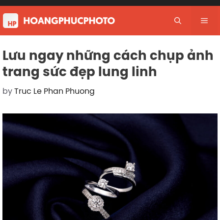
Skip
to
Me
content
Lưu ngay những cách chụp ảnh
trang sức đẹp lung linh
by
Truc Le Phan Phuong