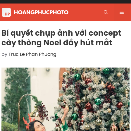
Skip
to
Me
content
Bí quyết chụp ảnh với concept
cây thông Noel đầy hút mắt
by
Truc Le Phan Phuong