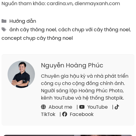
Nguồn tham khảo: cardina.vn, dienmayxanh.com
Categories
Hướng dẫn
Tags
ảnh cây thông noel
,
cách chụp với cây thông noel
,
concept chụp cây thông noel
Nguyễn Hoàng Phúc
Chuyên gia hậu kỳ và nhà phát triển
công cụ cho cộng đồng chỉnh ảnh.
Người sáng lập Hoàng Phúc Photo,
kênh YouTube và hệ thống Shotpik.
About me
|
YouTube
|
TikTok
|
Facebook