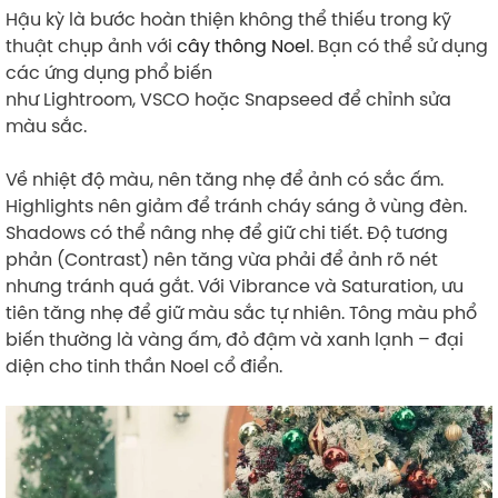
Hậu kỳ là bước hoàn thiện không thể thiếu trong kỹ
thuật chụp ảnh với
cây thông Noel
. Bạn có thể sử dụng
các ứng dụng phổ biến
như Lightroom, VSCO hoặc Snapseed để chỉnh sửa
màu sắc.
Về nhiệt độ màu, nên tăng nhẹ để ảnh có sắc ấm.
Highlights nên giảm để tránh cháy sáng ở vùng đèn.
Shadows có thể nâng nhẹ để giữ chi tiết. Độ tương
phản (Contrast) nên tăng vừa phải để ảnh rõ nét
nhưng tránh quá gắt. Với Vibrance và Saturation, ưu
tiên tăng nhẹ để giữ màu sắc tự nhiên. Tông màu phổ
biến thường là vàng ấm, đỏ đậm và xanh lạnh – đại
diện cho tinh thần Noel cổ điển.