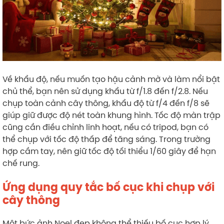
Về khẩu độ, nếu muốn tạo hậu cảnh mờ và làm nổi bật
chủ thể, bạn nên sử dụng khẩu từ f/1.8 đến f/2.8. Nếu
chụp toàn cảnh cây thông, khẩu độ từ f/4 đến f/8 sẽ
giúp giữ được độ nét toàn khung hình. Tốc độ màn trập
cũng cần điều chỉnh linh hoạt, nếu có tripod, bạn có
thể chụp với tốc độ thấp để tăng sáng. Trong trường
hợp cầm tay, nên giữ tốc độ tối thiểu 1/60 giây để hạn
chế rung.
Ứng dụng quy tắc bố cục khi chụp với
cây thông
Một bức ảnh Noel đẹp không thể thiếu bố cục hợp lý.