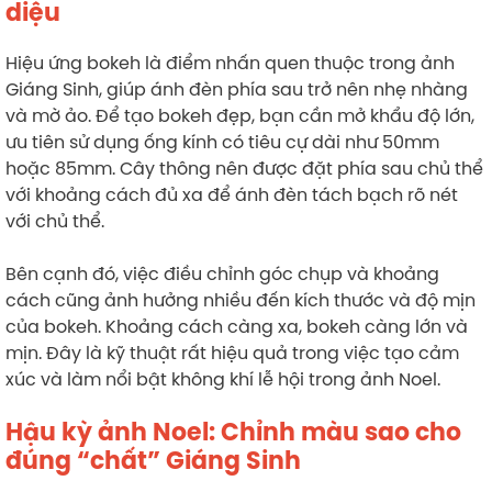
diệu
Hiệu ứng bokeh là điểm nhấn quen thuộc trong ảnh
Giáng Sinh, giúp ánh đèn phía sau trở nên nhẹ nhàng
và mờ ảo. Để tạo bokeh đẹp, bạn cần mở khẩu độ lớn,
ưu tiên sử dụng ống kính có tiêu cự dài như 50mm
hoặc 85mm. Cây thông nên được đặt phía sau chủ thể
với khoảng cách đủ xa để ánh đèn tách bạch rõ nét
với chủ thể.
Bên cạnh đó, việc điều chỉnh góc chụp và khoảng
cách cũng ảnh hưởng nhiều đến kích thước và độ mịn
của bokeh. Khoảng cách càng xa, bokeh càng lớn và
mịn. Đây là kỹ thuật rất hiệu quả trong việc tạo cảm
xúc và làm nổi bật không khí lễ hội trong ảnh Noel.
Hậu kỳ ảnh Noel: Chỉnh màu sao cho
đúng “chất” Giáng Sinh