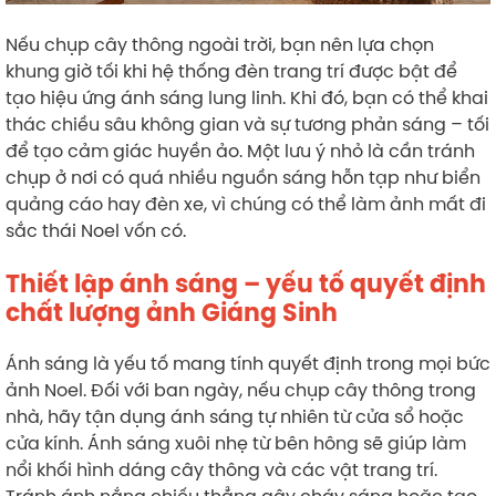
Nếu chụp cây thông ngoài trời, bạn nên lựa chọn
khung giờ tối khi hệ thống đèn trang trí được bật để
tạo hiệu ứng ánh sáng lung linh. Khi đó, bạn có thể khai
thác chiều sâu không gian và sự tương phản sáng – tối
để tạo cảm giác huyền ảo. Một lưu ý nhỏ là cần tránh
chụp ở nơi có quá nhiều nguồn sáng hỗn tạp như biển
quảng cáo hay đèn xe, vì chúng có thể làm ảnh mất đi
sắc thái Noel vốn có.
Thiết lập ánh sáng – yếu tố quyết định
chất lượng ảnh Giáng Sinh
Ánh sáng là yếu tố mang tính quyết định trong mọi bức
ảnh Noel. Đối với ban ngày, nếu chụp cây thông trong
nhà, hãy tận dụng ánh sáng tự nhiên từ cửa sổ hoặc
cửa kính. Ánh sáng xuôi nhẹ từ bên hông sẽ giúp làm
nổi khối hình dáng cây thông và các vật trang trí.
Tránh ánh nắng chiếu thẳng gây cháy sáng hoặc tạo