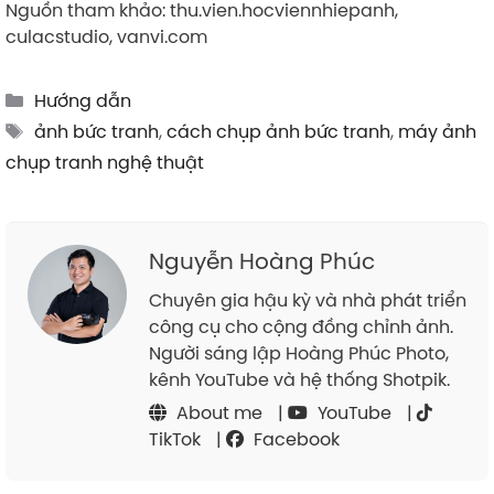
Nguồn tham khảo: thu.vien.hocviennhiepanh,
culacstudio, vanvi.com
Categories
Hướng dẫn
Tags
ảnh bức tranh
,
cách chụp ảnh bức tranh
,
máy ảnh
chụp tranh nghệ thuật
Nguyễn Hoàng Phúc
Chuyên gia hậu kỳ và nhà phát triển
công cụ cho cộng đồng chỉnh ảnh.
Người sáng lập Hoàng Phúc Photo,
kênh YouTube và hệ thống Shotpik.
About me
|
YouTube
|
TikTok
|
Facebook