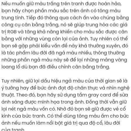
Nếu muốn giữ màu trắng trên tranh được hoàn hảo,
bạn hãy chọn phần màu sắc trên ảnh có tông màu
trung tính. Tiếp đó thông qua cách ấn vào chúng bằng
công cụ cân bằng trắng, nó sẽ giúp trung hòa các giá
trị RGB và tăng khả năng khiến cho màu sắc được cân
bằng với những vùng còn lại của ảnh. Tuy nhiên có thể
bạn sẽ gặp phải kiểu vấn đề này khá thường xuyên, đó
là tác phẩm lâu đời đã ngả màu nhiều, thông thường
những phần ngả màu này sẽ để lại những mảng vàng
loang lổ dù bạn đã điều chỉnh cân bằng trắng.
Tuy nhiên, giữ lại dấu hiệu ngả màu của thời gian sẽ là
ý tưởng hay để bức ảnh đạt độ chân thực và nhìn nghệ
thuật. Theo đó, bạn hãy sử dụng tấm gray card để sửa
ánh sáng được minh họa trong ảnh. Đồng thời vẫn giữ
lại nét ngả màu vốn có. Nhờ đó bạn sẽ giữ được vẻ cổ
kính của bức tranh. Có thể dùng tông màu ấm cho bức
ảnh nếu muốn làm nổi bật giá trị qua độ cổ, lâu đời
của tranh.