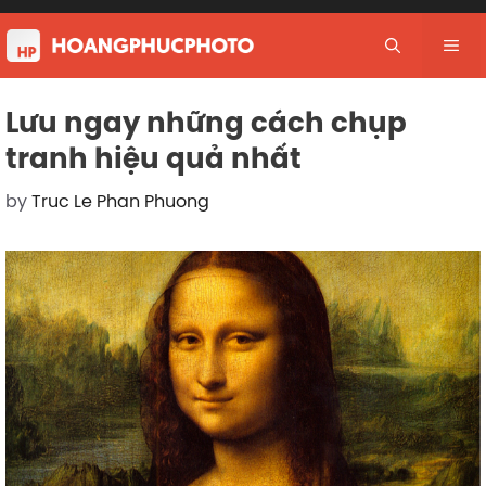
Skip
to
Me
content
Lưu ngay những cách chụp
tranh hiệu quả nhất
by
Truc Le Phan Phuong