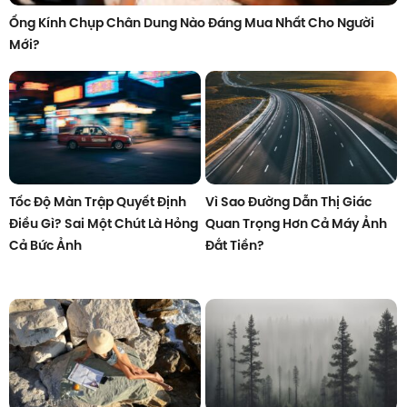
Ống Kính Chụp Chân Dung Nào Đáng Mua Nhất Cho Người
Mới?
Tốc Độ Màn Trập Quyết Định
Vì Sao Đường Dẫn Thị Giác
Điều Gì? Sai Một Chút Là Hỏng
Quan Trọng Hơn Cả Máy Ảnh
Cả Bức Ảnh
Đắt Tiền?