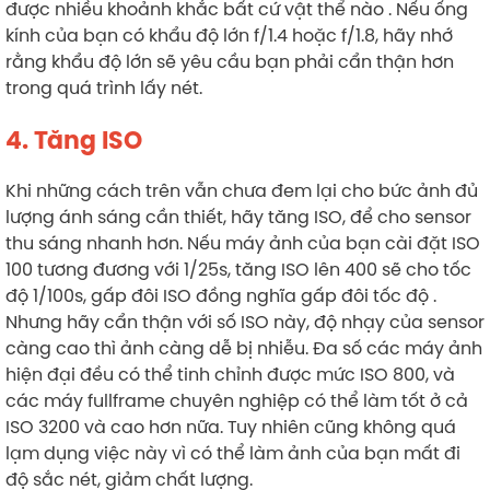
được nhiều khoảnh khắc bất cứ vật thể nào . Nếu ống
kính của bạn có khẩu độ lớn f/1.4 hoặc f/1.8, hãy nhớ
rằng khẩu độ lớn sẽ yêu cầu bạn phải cẩn thận hơn
trong quá trình lấy nét.
4. Tăng ISO
Khi những cách trên vẫn chưa đem lại cho bức ảnh đủ
lượng ánh sáng cần thiết, hãy tăng ISO, để cho sensor
thu sáng nhanh hơn. Nếu máy ảnh của bạn cài đặt ISO
100 tương đương với 1/25s, tăng ISO lên 400 sẽ cho tốc
độ 1/100s, gấp đôi ISO đồng nghĩa gấp đôi tốc độ .
Nhưng hãy cẩn thận với số ISO này, độ nhạy của sensor
càng cao thì ảnh càng dễ bị nhiễu. Đa số các máy ảnh
hiện đại đều có thể tinh chỉnh được mức ISO 800, và
các máy fullframe chuyên nghiệp có thể làm tốt ở cả
ISO 3200 và cao hơn nữa. Tuy nhiên cũng không quá
lạm dụng việc này vì có thể làm ảnh của bạn mất đi
độ sắc nét, giảm chất lượng.