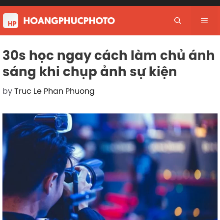
Skip
to
Me
content
30s học ngay cách làm chủ ánh
sáng khi chụp ảnh sự kiện
by
Truc Le Phan Phuong