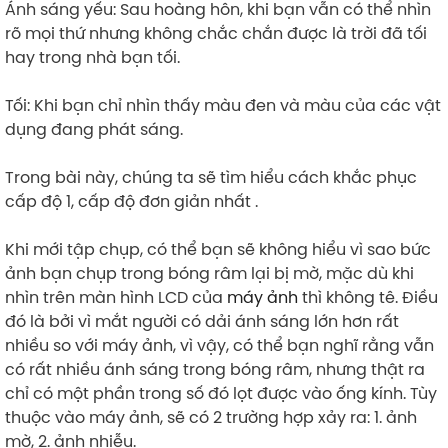
Ánh sáng yếu: Sau hoàng hôn, khi bạn vẫn có thể nhìn
rõ mọi thứ nhưng không chắc chắn được là trời đã tối
hay trong nhà bạn tối.
Tối: Khi bạn chỉ nhìn thấy màu đen và màu của các vật
dụng đang phát sáng.
Trong bài này, chúng ta sẽ tìm hiểu cách khắc phục
cấp độ 1, cấp độ đơn giản nhất .
Khi mới tập chụp, có thể bạn sẽ không hiểu vì sao bức
ảnh bạn chụp trong bóng râm lại bị mờ, mặc dù khi
nhìn trên màn hình LCD của
máy ảnh
thì không tê. Điều
đó là bởi vì mắt người có dải ánh sáng lớn hơn rất
nhiều so với máy ảnh, vì vậy, có thể bạn nghĩ rằng vẫn
có rất nhiều ánh sáng trong bóng râm, nhưng thật ra
chỉ có một phần trong số đó lọt được vào ống kính. Tùy
thuộc vào máy ảnh, sẽ có 2 trường hợp xảy ra: 1. ảnh
mờ, 2. ảnh nhiễu.