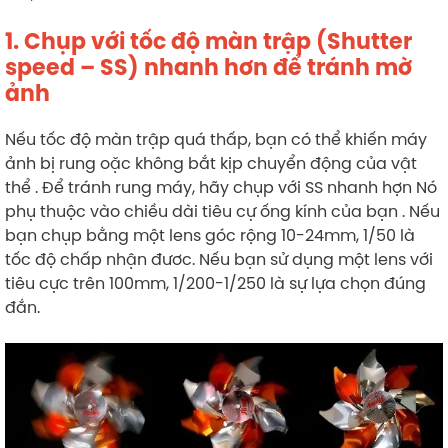
1. Chụp với tốc độ màn trập (Shutter
speed – SS) nhanh hơn để tránh mờ
ảnh
Nếu tốc độ màn trập quá thấp, bạn có thể khiến máy
ảnh bị rung oặc không bắt kịp chuyển động của vật
thể . Để tránh rung máy, hãy chụp với SS nhanh hợn Nó
phụ thuộc vào chiều dài tiêu cự ống kính của bạn . Nếu
bạn chụp bằng một lens góc rộng 10-24mm, 1/50 là
tốc độ chấp nhận đươc. Nếu bạn sử dụng một lens với
tiêu cực trên 100mm, 1/200-1/250 là sự lựa chọn đúng
đắn.