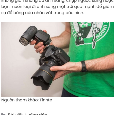
không gian không đủ ánh sáng, chụp ngược sáng hoặc
bạn muốn loại đi ánh sáng mặt trời quá mạnh để giảm
sự đổ bóng của nhân vật trong bức hình.
Nguồn tham khảo: Tinhte
Categories
Bài viết
,
Hướng dẫn