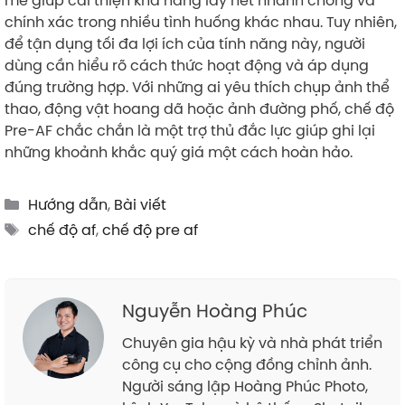
chính xác trong nhiều tình huống khác nhau. Tuy nhiên,
để tận dụng tối đa lợi ích của tính năng này, người
dùng cần hiểu rõ cách thức hoạt động và áp dụng
đúng trường hợp. Với những ai yêu thích chụp ảnh thể
thao, động vật hoang dã hoặc ảnh đường phố, chế độ
Pre-AF chắc chắn là một trợ thủ đắc lực giúp ghi lại
những khoảnh khắc quý giá một cách hoàn hảo.
Categories
Hướng dẫn
,
Bài viết
Tags
chế độ af
,
chế độ pre af
Nguyễn Hoàng Phúc
Chuyên gia hậu kỳ và nhà phát triển
công cụ cho cộng đồng chỉnh ảnh.
Người sáng lập Hoàng Phúc Photo,