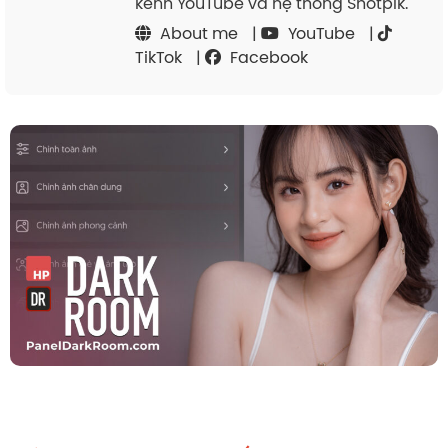
kênh YouTube và hệ thống Shotpik.
About me
|
YouTube
|
TikTok
|
Facebook