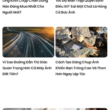
Ống Kính Chụp Chân Dung
Tốc Độ Màn Trập Quyết Định
Nào Đáng Mua Nhất Cho
Điều Gì? Sai Một Chút Là Hỏng
Người Mới?
Cả Bức Ảnh
Vì Sao Đường Dẫn Thị Giác
Cách Tạo Dáng Chụp Ảnh
Quan Trọng Hơn Cả Máy Ảnh
Khiến Bạn Trông Cao Và Thon
Đắt Tiền?
Hơn Ngay Lập Tức