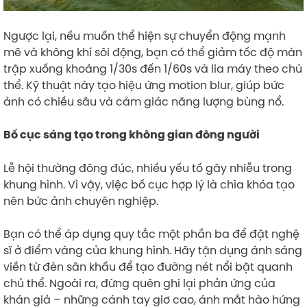
Ngược lại, nếu muốn thể hiện sự chuyển động mạnh
mẽ và không khí sôi động, bạn có thể giảm tốc độ màn
trập xuống khoảng 1/30s đến 1/60s và lia máy theo chủ
thể. Kỹ thuật này tạo hiệu ứng motion blur, giúp bức
ảnh có chiều sâu và cảm giác năng lượng bùng nổ.
Bố cục sáng tạo trong không gian đông người
Lễ hội thường đông đúc, nhiều yếu tố gây nhiễu trong
khung hình. Vì vậy, việc bố cục hợp lý là chìa khóa tạo
nên bức ảnh chuyên nghiệp.
Bạn có thể áp dụng quy tắc một phần ba để đặt nghệ
sĩ ở điểm vàng của khung hình. Hãy tận dụng ánh sáng
viền từ đèn sân khấu để tạo đường nét nổi bật quanh
chủ thể. Ngoài ra, đừng quên ghi lại phản ứng của
khán giả – những cánh tay giơ cao, ánh mắt hào hứng