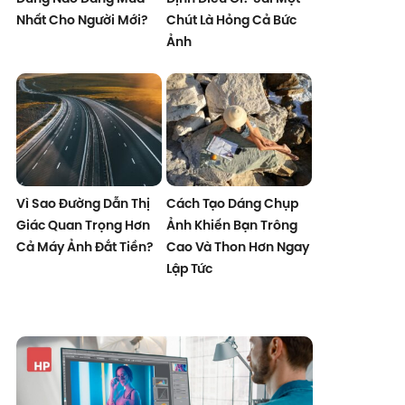
Nhất Cho Người Mới?
Chút Là Hỏng Cả Bức
Ảnh
Vì Sao Đường Dẫn Thị
Cách Tạo Dáng Chụp
Giác Quan Trọng Hơn
Ảnh Khiến Bạn Trông
Cả Máy Ảnh Đắt Tiền?
Cao Và Thon Hơn Ngay
Lập Tức