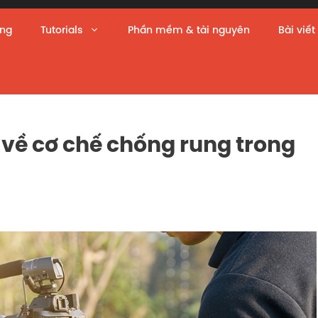
àng
Tutorials
Phần mềm & tài nguyên
Bài viết
 về cơ chế chống rung trong