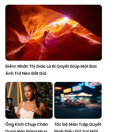
Điểm Nhấn Thị Giác Là Bí Quyết Giúp Một Bức
Ảnh Trở Nên Đắt Giá
Ống Kính Chụp Chân
Tốc Độ Màn Trập Quyết
Dung Nào Đáng Mua
Định Điều Gì? Sai Một