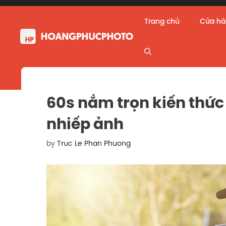
Skip
to
Trang chủ
Cửa h
content
60s nắm trọn kiến thức
nhiếp ảnh
by
Truc Le Phan Phuong