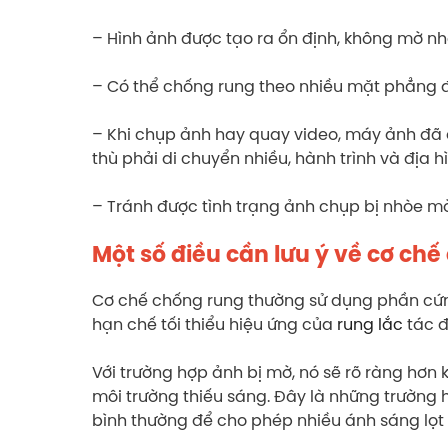
– Hình ảnh được tạo ra ổn định, không mờ nh
– Có thể chống rung theo nhiều mặt phẳng 
– Khi chụp ảnh hay quay video, máy ảnh đã 
thù phải di chuyển nhiều, hành trình và địa h
– Tránh được tình trạng ảnh chụp bị nhòe mờ
Một số điều cần lưu ý về cơ ch
Cơ chế chống rung thường sử dụng phần cứ
hạn chế tối thiểu hiệu ứng của
rung lắc
tác 
Với trường hợp ảnh bị mờ, nó sẽ rõ ràng hơn
môi trường thiếu sáng. Đây là những trườn
bình thường để cho phép nhiều ánh sáng lọ