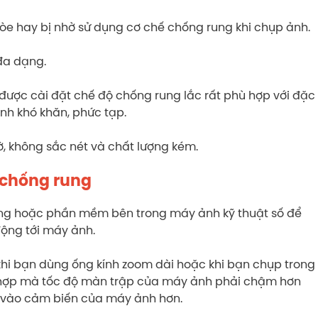
òe hay bị nhờ sử dụng cơ chế chống rung khi chụp ảnh.
đa dạng.
được cài đặt chế độ chống rung lắc rất phù hợp với đặc
ình khó khăn, phức tạp.
, không sắc nét và chất lượng kém.
ế chống rung
ng hoặc phần mềm bên trong máy ảnh kỹ thuật số để
động tới máy ảnh.
 khi bạn dùng ống kính zoom dài hoặc khi bạn chụp trong
g hợp mà tốc độ màn trập của máy ảnh phải chậm hơn
t vào cảm biến của máy ảnh hơn.