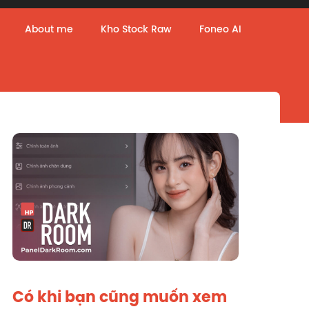
About me
Kho Stock Raw
Foneo AI
Có khi bạn cũng muốn xem