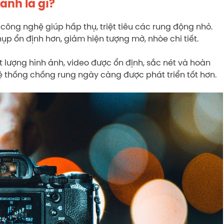
ảnh là gì?
công nghệ giúp hấp thụ, triệt tiêu các rung động nhỏ.
p ổn định hơn, giảm hiện tượng mờ, nhòe chi tiết.
lượng hình ảnh, video được ổn định, sắc nét và hoàn
hệ thống chống rung ngày càng được phát triển tốt hơn.