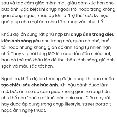
sau và tạo cảm giác mềm mại, giàu cảm xúc hơn cho
bức ảnh. Đặc biệt khi chụp ngoài trời hoặc trong không
gian đông người, khẩu độ lớn là “trợ thủ” cực kỳ hiệu
quả giúp cho mọi ánh nhìn tập trung vào chủ thể.
Khẩu độ lớn cũng rất phù hợp khi
chụp ảnh trong điều
như trong nhà, quán cà phê, buổi
kiện ánh sáng yếu
tối hoặc những không gian có ánh sáng tự nhiên hạn
chế. Thay vì phải tăng ISO lên cao dẫn đến nhiễu hạt,
bạn có thể mở khẩu lớn để thu thêm ánh sáng, giữ ảnh
sạch và màu sắc tốt hơn.
Ngoài ra, khẩu độ lớn thường được dùng khi bạn muốn
Khi hậu cảnh được làm
tạo chiều sâu cho bức ảnh.
mờ, bức ảnh sẽ có cảm giác không gian rõ ràng hơn,
chủ thể như “bước ra” khỏi nền phía sau. Điều này rất
hay được áp dụng trong chụp lifestyle, street portrait
hoặc ảnh nghệ thuật.