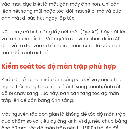
vào mắt, đặc biệt là mắt gần máy ảnh hơn. Chỉ cần
lệch nét sang mũi hoặc tóc, đôi mắt sẽ bị mờ và bức
ảnh mất đi sức hút ngay lập tức.
Nếu máy có tính năng lấy nét mắt (Eye AF), hãy bật lên
và tận dụng tối đa. Với người mới, việc chọn điểm AF
đơn và tự đặt vào vị trí mong muốn cũng là cách an
toàn để tránh out nét.
Kiểm soát tốc độ màn trập phù hợp
Khẩu độ lớn cho nhiều ánh sáng vào, vì vậy nếu chụp
ngoài trời nắng hoặc nơi có ánh sáng mạnh, ảnh rất
dễ bị cháy sáng. Lúc này, bạn cần tăng tốc độ màn
trập lên để cân bằng ánh sáng.
Một nguyên tắc đơn giản là không để tốc độ màn trập
quá chậm so với tiêu cự ống kính. Ví dụ, nếu chụp bằng
ống 50mm, tốc độ màn trập nên từ 1/100s trở lên để