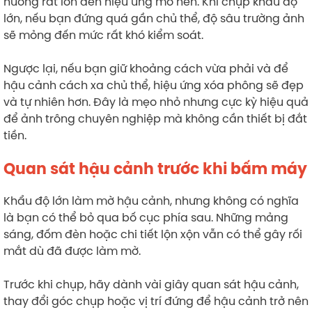
hưởng rất lớn đến hiệu ứng mờ nền. Khi chụp khẩu độ
lớn, nếu bạn đứng quá gần chủ thể, độ sâu trường ảnh
sẽ mỏng đến mức rất khó kiểm soát.
Ngược lại, nếu bạn giữ khoảng cách vừa phải và để
hậu cảnh cách xa chủ thể, hiệu ứng xóa phông sẽ đẹp
và tự nhiên hơn. Đây là mẹo nhỏ nhưng cực kỳ hiệu quả
để ảnh trông chuyên nghiệp mà không cần thiết bị đắt
tiền.
Quan sát hậu cảnh trước khi bấm máy
Khẩu độ lớn làm mờ hậu cảnh, nhưng không có nghĩa
là bạn có thể bỏ qua bố cục phía sau. Những mảng
sáng, đốm đèn hoặc chi tiết lộn xộn vẫn có thể gây rối
mắt dù đã được làm mờ.
Trước khi chụp, hãy dành vài giây quan sát hậu cảnh,
thay đổi góc chụp hoặc vị trí đứng để hậu cảnh trở nên