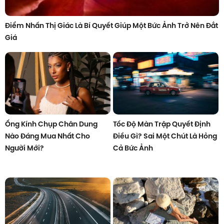
Điểm Nhấn Thị Giác Là Bí Quyết Giúp Một Bức Ảnh Trở Nên Đắt
Giá
Ống Kính Chụp Chân Dung
Tốc Độ Màn Trập Quyết Định
Nào Đáng Mua Nhất Cho
Điều Gì? Sai Một Chút Là Hỏng
Người Mới?
Cả Bức Ảnh