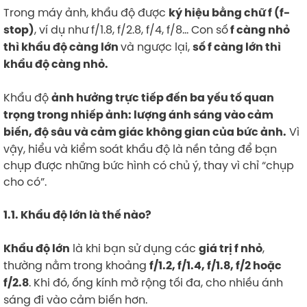
Trong máy ảnh, khẩu độ được
ký hiệu bằng chữ f (f-
, ví dụ như f/1.8, f/2.8, f/4, f/8… Con số
stop)
f càng nhỏ
và ngược lại,
thì khẩu độ càng lớn
số f càng lớn thì
khẩu độ càng nhỏ.
Khẩu độ
ảnh hưởng trực tiếp đến ba yếu tố quan
trọng trong nhiếp ảnh: lượng ánh sáng vào cảm
Vì
biến, độ sâu và cảm giác không gian của bức ảnh.
vậy, hiểu và kiểm soát khẩu độ là nền tảng để bạn
chụp được những bức hình có chủ ý, thay vì chỉ “chụp
cho có”.
1.1. Khẩu độ lớn là thế nào?
là khi bạn sử dụng các
,
Khẩu độ lớn
giá trị f nhỏ
thường nằm trong khoảng
f/1.2, f/1.4, f/1.8, f/2 hoặc
. Khi đó, ống kính mở rộng tối đa, cho nhiều ánh
f/2.8
sáng đi vào cảm biến hơn.