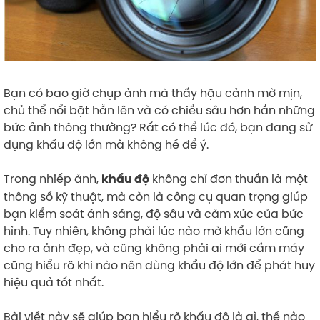
Bạn có bao giờ chụp ảnh mà thấy hậu cảnh mờ mịn,
chủ thể nổi bật hẳn lên và có chiều sâu hơn hẳn những
bức ảnh thông thường? Rất có thể lúc đó, bạn đang sử
dụng khẩu độ lớn mà không hề để ý.
Trong nhiếp ảnh,
không chỉ đơn thuần là một
khẩu độ
thông số kỹ thuật, mà còn là công cụ quan trọng giúp
bạn kiểm soát ánh sáng, độ sâu và cảm xúc của bức
hình. Tuy nhiên, không phải lúc nào mở khẩu lớn cũng
cho ra ảnh đẹp, và cũng không phải ai mới cầm máy
cũng hiểu rõ khi nào nên dùng khẩu độ lớn để phát huy
hiệu quả tốt nhất.
Bài viết này sẽ giúp bạn hiểu rõ khẩu độ là gì, thế nào