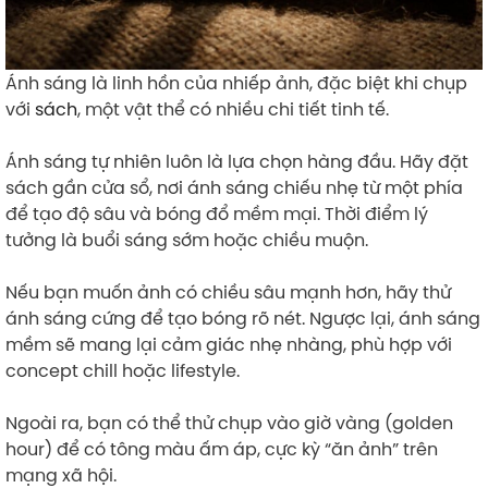
Ánh sáng là linh hồn của nhiếp ảnh, đặc biệt khi chụp
với
sách
, một vật thể có nhiều chi tiết tinh tế.
Ánh sáng tự nhiên luôn là lựa chọn hàng đầu. Hãy đặt
sách gần cửa sổ, nơi ánh sáng chiếu nhẹ từ một phía
để tạo độ sâu và bóng đổ mềm mại. Thời điểm lý
tưởng là buổi sáng sớm hoặc chiều muộn.
Nếu bạn muốn ảnh có chiều sâu mạnh hơn, hãy thử
ánh sáng cứng để tạo bóng rõ nét. Ngược lại, ánh sáng
mềm sẽ mang lại cảm giác nhẹ nhàng, phù hợp với
concept chill hoặc lifestyle.
Ngoài ra, bạn có thể thử chụp vào giờ vàng (golden
hour) để có tông màu ấm áp, cực kỳ “ăn ảnh” trên
mạng xã hội.