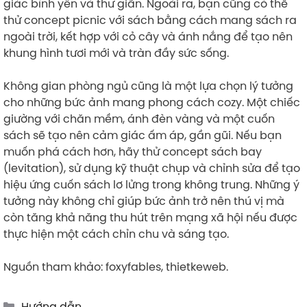
giác bình yên và thư giãn. Ngoài ra, bạn cũng có thể
thử concept picnic với sách bằng cách mang sách ra
ngoài trời, kết hợp với cỏ cây và ánh nắng để tạo nên
khung hình tươi mới và tràn đầy sức sống.
Không gian phòng ngủ cũng là một lựa chọn lý tưởng
cho những bức ảnh mang phong cách cozy. Một chiếc
giường với chăn mềm, ánh đèn vàng và một cuốn
sách sẽ tạo nên cảm giác ấm áp, gần gũi. Nếu bạn
muốn phá cách hơn, hãy thử concept sách bay
(levitation), sử dụng kỹ thuật chụp và chỉnh sửa để tạo
hiệu ứng cuốn sách lơ lửng trong không trung. Những ý
tưởng này không chỉ giúp bức ảnh trở nên thú vị mà
còn tăng khả năng thu hút trên mạng xã hội nếu được
thực hiện một cách chỉn chu và sáng tạo.
Nguồn tham khảo: foxyfables, thietkeweb.
Categories
Hướng dẫn