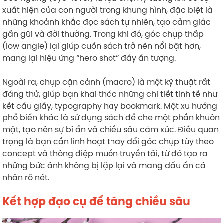
xuất hiện của con người trong khung hình, đặc biệt là
những khoảnh khắc đọc sách tự nhiên, tạo cảm giác
gần gũi và đời thường. Trong khi đó, góc chụp thấp
(low angle) lại giúp cuốn sách trở nên nổi bật hơn,
mang lại hiệu ứng “hero shot” đầy ấn tượng.
Ngoài ra, chụp cận cảnh (macro) là một kỹ thuật rất
đáng thử, giúp bạn khai thác những chi tiết tinh tế như
kết cấu giấy, typography hay bookmark. Một xu hướng
phổ biến khác là sử dụng sách để che một phần khuôn
mặt, tạo nên sự bí ẩn và chiều sâu cảm xúc. Điều quan
trọng là bạn cần linh hoạt thay đổi góc chụp tùy theo
concept và thông điệp muốn truyền tải, từ đó tạo ra
những bức ảnh không bị lặp lại và mang dấu ấn cá
nhân rõ nét.
Kết hợp đạo cụ để tăng chiều sâu