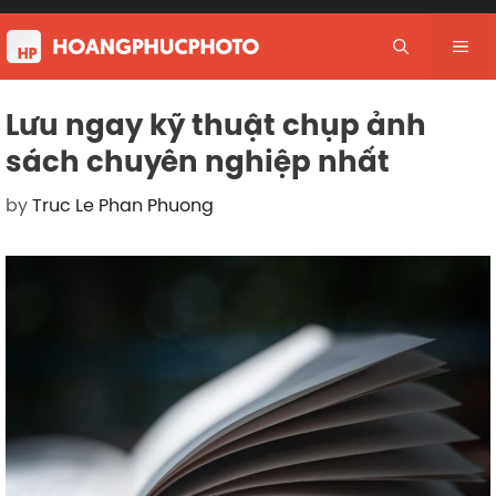
Skip
to
Me
content
Lưu ngay kỹ thuật chụp ảnh
sách chuyên nghiệp nhất
by
Truc Le Phan Phuong