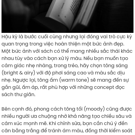
Hậu kỳ là bước cuối cùng nhưng lại đóng vai trò cực kỳ
quan trọng trong việc hoàn thiện một bức ảnh đẹp.
Một bức ảnh với sách có thể mang nhiều sắc thái khác
nhau tùy vào cách bạn xử lý màu. Nếu bạn muốn tạo
cảm giác nhẹ nhàng, trong trẻo, hãy chọn tông sáng
(bright & airy) với độ phơi sáng cao và màu sắc dịu
nhẹ. Ngược lại, tông ấm (warm tone) sẽ mang đến sự
gần gũi, ấm áp, rất phù hợp với những concept đọc
sách thư giãn.
Bên cạnh đó, phong cách tông tối (moody) cũng được
nhiều người ưa chuộng nhờ khả năng tạo chiều sâu và
cảm xúc mạnh mẽ. Khi chỉnh sửa, bạn cần chú ý đến
cân bằng trắng để tránh ám màu, đồng thời kiểm soát