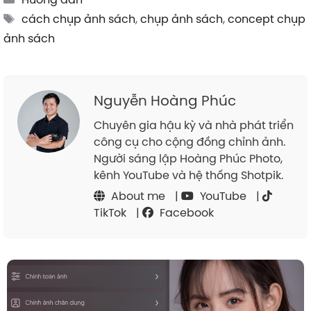
Tags
cách chụp ảnh sách
,
chụp ảnh sách
,
concept chụp
ảnh sách
Nguyễn Hoàng Phúc
Chuyên gia hậu kỳ và nhà phát triển
công cụ cho cộng đồng chỉnh ảnh.
Người sáng lập Hoàng Phúc Photo,
kênh YouTube và hệ thống Shotpik.
About me
|
YouTube
|
TikTok
|
Facebook