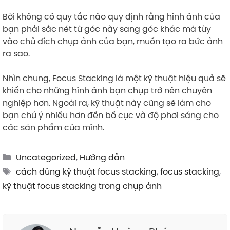
Bởi không có quy tắc nào quy định rằng hình ảnh của
bạn phải sắc nét từ góc này sang góc khác mà tùy
vào chủ đích chụp ảnh của bạn, muốn tạo ra bức ảnh
ra sao.
Nhìn chung, Focus Stacking là một kỹ thuật hiệu quả sẽ
khiến cho những hình ảnh bạn chụp trở nên chuyên
nghiệp hơn. Ngoài ra, kỹ thuật này cũng sẽ làm cho
bạn chú ý nhiều hơn đến bố cục và độ phơi sáng cho
các sản phẩm của mình.
Categories
Uncategorized
,
Hướng dẫn
Tags
cách dùng kỹ thuật focus stacking
,
focus stacking
,
kỹ thuật focus stacking trong chụp ảnh