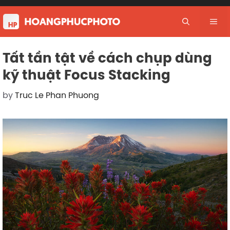
Skip
to
Me
content
Tất tần tật về cách chụp dùng
kỹ thuật Focus Stacking
by
Truc Le Phan Phuong