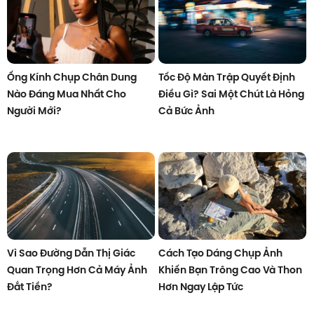
Ống Kính Chụp Chân Dung
Tốc Độ Màn Trập Quyết Định
Nào Đáng Mua Nhất Cho
Điều Gì? Sai Một Chút Là Hỏng
Người Mới?
Cả Bức Ảnh
Vì Sao Đường Dẫn Thị Giác
Cách Tạo Dáng Chụp Ảnh
Quan Trọng Hơn Cả Máy Ảnh
Khiến Bạn Trông Cao Và Thon
Đắt Tiền?
Hơn Ngay Lập Tức