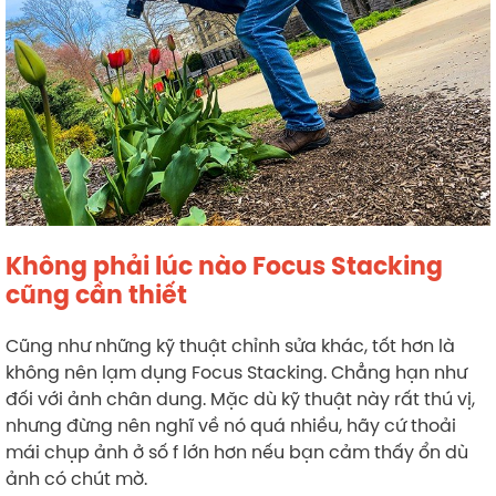
Không phải lúc nào Focus Stacking
cũng cần thiết
Cũng như những kỹ thuật chỉnh sửa khác, tốt hơn là
không nên lạm dụng Focus Stacking. Chẳng hạn như
đối với ảnh chân dung. Mặc dù kỹ thuật này rất thú vị,
nhưng đừng nên nghĩ về nó quá nhiều, hãy cứ thoải
mái chụp ảnh ở số f lớn hơn nếu bạn cảm thấy ổn dù
ảnh có chút mờ.