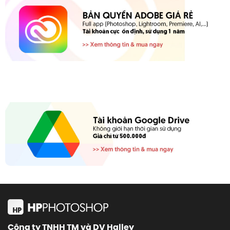
Công ty TNHH TM và DV Halley