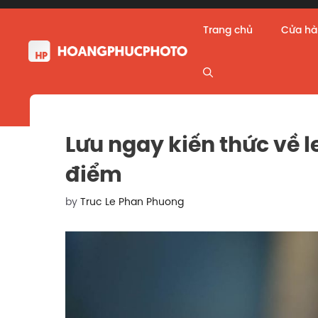
Skip
to
Trang chủ
Cửa h
content
Lưu ngay kiến thức về l
điểm
by
Truc Le Phan Phuong