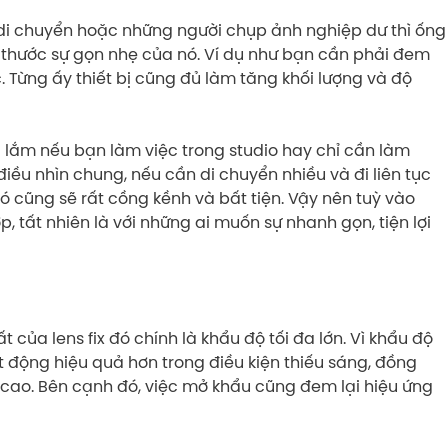
di chuyển hoặc những người chụp ảnh nghiệp dư thì ống
ch thước sự gọn nhẹ của nó. Ví dụ như bạn cần phải đem
 Từng ấy thiết bị cũng đủ làm tăng khối lượng và độ
lắm nếu bạn làm việc trong studio hay chỉ cần làm
điều nhìn chung, nếu cần di chuyển nhiều và đi liên tục
ó cũng sẽ rất cồng kềnh và bất tiện. Vậy nên tuỳ vào
 tất nhiên là với những ai muốn sự nhanh gọn, tiện lợi
của lens fix đó chính là khẩu độ tối đa lớn. Vì khẩu độ
t động hiệu quả hơn trong điều kiện thiếu sáng, đồng
 cao. Bên cạnh đó, việc mở khẩu cũng đem lại hiệu ứng