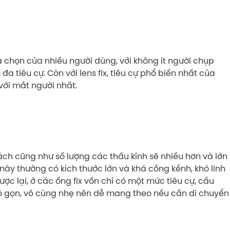
ựa chọn của nhiều người dùng, với không ít người chụp
đa tiêu cự. Còn với lens fix, tiêu cự phổ biến nhất của
với mắt người nhất.
ách cũng như số lượng các thấu kính sẽ nhiều hơn và lớn
này thường có kích thước lớn và khá cồng kềnh, khó linh
ợc lại, ở các ống fix vốn chỉ có một mức tiêu cự, cấu
ỏ gọn, vô cùng nhẹ nên dễ mang theo nếu cần di chuyển