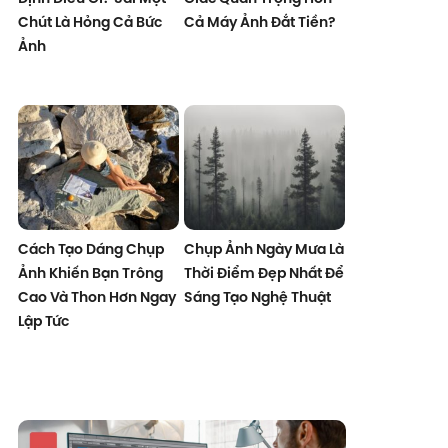
Chút Là Hỏng Cả Bức
Cả Máy Ảnh Đắt Tiền?
Ảnh
Cách Tạo Dáng Chụp
Chụp Ảnh Ngày Mưa Là
Ảnh Khiến Bạn Trông
Thời Điểm Đẹp Nhất Để
Cao Và Thon Hơn Ngay
Sáng Tạo Nghệ Thuật
Lập Tức