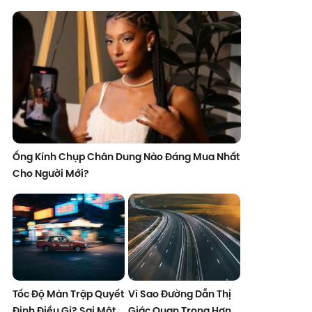
Ống Kính Chụp Chân Dung Nào Đáng Mua Nhất
Cho Người Mới?
Tốc Độ Màn Trập Quyết
Vì Sao Đường Dẫn Thị
Định Điều Gì? Sai Một
Giác Quan Trọng Hơn