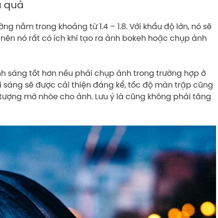
u quả
ường nằm trong khoảng từ 1.4 – 1.8. Với khẩu độ lớn, nó sẽ
nên nó rất có ích khi tạo ra ảnh bokeh hoặc chụp ảnh
nh sáng tốt hơn nếu phải chụp ảnh trong trường hợp ở
 sáng sẽ được cải thiện đáng kể, tốc độ màn trập cũng
n tượng mờ nhòe cho ảnh. Lưu ý là cũng không phải tăng