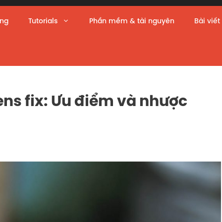
àng
Tutorials
Phần mềm & tài nguyên
Bài viết
ens fix: Ưu điểm và nhược