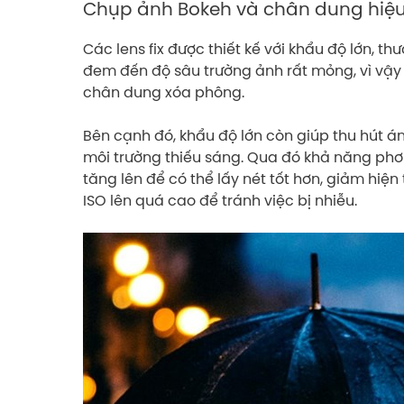
Chụp ảnh Bokeh và chân dung hiệ
Các lens fix được thiết kế với khẩu độ lớn, th
đem đến độ sâu trường ảnh rất mỏng, vì vậy 
chân dung xóa phông.
Bên cạnh đó, khẩu độ lớn còn giúp thu hút á
môi trường thiếu sáng. Qua đó khả năng phơi
tăng lên để có thể lấy nét tốt hơn, giảm hiệ
ISO lên quá cao để tránh việc bị nhiễu.