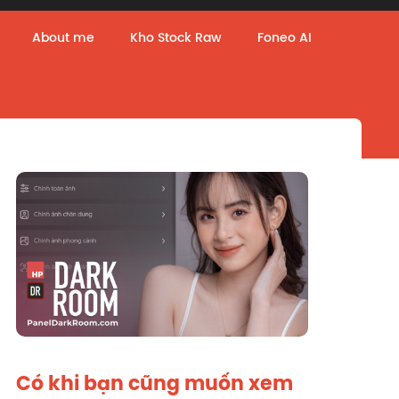
About me
Kho Stock Raw
Foneo AI
Có khi bạn cũng muốn xem